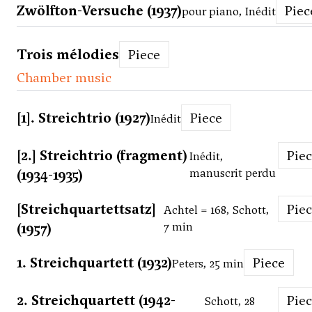
Zwölfton-Versuche (1937)
Piec
pour piano, Inédit
Trois mélodies
Piece
Chamber music
[1]. Streichtrio (1927)
Piece
Inédit
[2.] Streichtrio (fragment)
Pie
Inédit,
(1934-1935)
manuscrit perdu
[Streichquartettsatz]
Pie
Achtel = 168, Schott,
(1957)
7 min
1. Streichquartett (1932)
Piece
Peters, 25 min
2. Streichquartett (1942-
Pie
Schott, 28