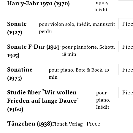
Harry-Jahr 1970 (1970)
orgue,
Inédit
Sonate
Pie
pour violon solo, Inédit, manuscrit
(1927)
perdu
Sonate F-Dur (1914-
Pie
pour pianoforte, Schott,
1915)
18 min
Sonatine
Pie
pour piano, Bote & Bock, 10
(1975)
min
Studie über "Wir wollen
Pie
pour
Frieden auf lange Dauer"
piano,
Inédit
(1960)
Tänzchen (1938)
Piece
Jibneh Verlag