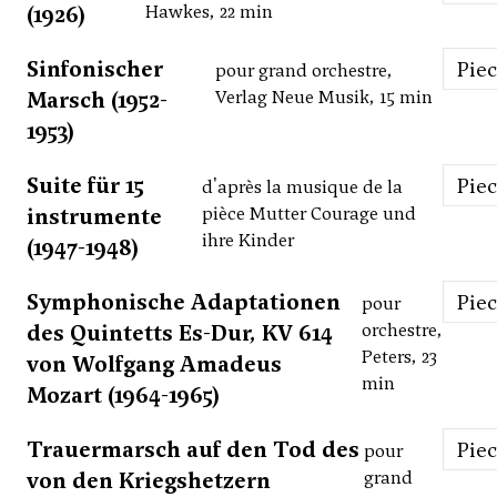
(1926)
Hawkes, 22 min
Sinfonischer
Pie
pour grand orchestre,
Marsch (1952-
Verlag Neue Musik, 15 min
1953)
Suite für 15
Pie
d'après la musique de la
instrumente
pièce Mutter Courage und
ihre Kinder
(1947-1948)
Symphonische Adaptationen
Pie
pour
des Quintetts Es-Dur, KV 614
orchestre,
Peters, 23
von Wolfgang Amadeus
min
Mozart (1964-1965)
Trauermarsch auf den Tod des
Pie
pour
von den Kriegshetzern
grand