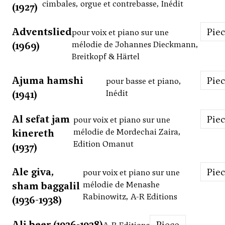
cimbales, orgue et contrebasse, Inédit
(1927)
Adventslied
Pie
pour voix et piano sur une
(1969)
mélodie de Johannes Dieckmann,
Breitkopf & Härtel
Ajuma hamshi
Pie
pour basse et piano,
(1941)
Inédit
Al sefat jam
Pie
pour voix et piano sur une
kinereth
mélodie de Mordechai Zaira,
Edition Omanut
(1937)
Ale giva,
Pie
pour voix et piano sur une
sham baggalil
mélodie de Menashe
Rabinowitz, A-R Editions
(1936-1938)
Ali beer (1936-1938)
Piece