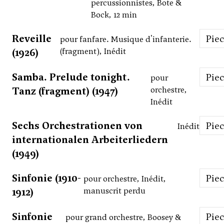
percussionnistes, Bote &
Bock, 12 min
Reveille
Pie
pour fanfare. Musique d'infanterie.
(1926)
(fragment), Inédit
Samba. Prelude tonight.
Pie
pour
Tanz (fragment) (1947)
orchestre,
Inédit
Sechs Orchestrationen von
Pie
Inédit
internationalen Arbeiterliedern
(1949)
Sinfonie (1910-
Pie
pour orchestre, Inédit,
1912)
manuscrit perdu
Sinfonie
Pie
pour grand orchestre, Boosey &