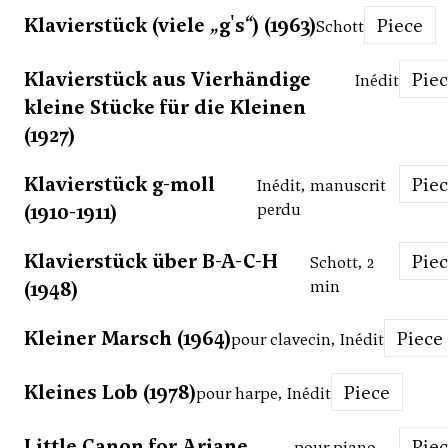
Klavierstück (viele „g's“) (1963)
Piece
Schott
Klavierstück aus Vierhändige
Pie
Inédit
kleine Stücke für die Kleinen
(1927)
Klavierstück g-moll
Pie
Inédit, manuscrit
(1910-1911)
perdu
Klavierstück über B-A-C-H
Pie
Schott, 2
(1948)
min
Kleiner Marsch (1964)
Piece
pour clavecin, Inédit
Kleines Lob (1978)
Piece
pour harpe, Inédit
Little Canon for Ariane
Pie
pour piano,