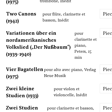
(1975)
trombone, Inédit
Two Canons
Pie
pour flûte, clarinette et
(1942)
basson, Inédit
Variationen über ein
Pie
pour
nordamerikanisches
clarinette et
piano,
Volkslied („Der Nußbaum“)
Peters, 15
(1939-1940)
min
Vier Bagatellen
Pie
pour alto avec piano, Verlag
(1975)
Neue Musik
Zwei kleine
Pie
pour violon et
Studien (1933)
violoncelle, Inédit
Zwei Studien
Pie
pour clarinette et basson,