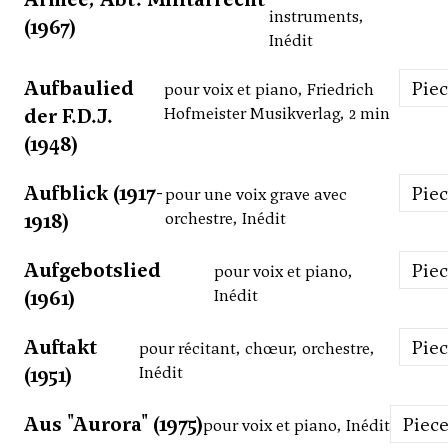
instruments,
(1967)
Inédit
Aufbaulied
Pie
pour voix et piano, Friedrich
der F.D.J.
Hofmeister Musikverlag, 2 min
(1948)
Aufblick (1917-
Pie
pour une voix grave avec
1918)
orchestre, Inédit
Aufgebotslied
Pie
pour voix et piano,
(1961)
Inédit
Auftakt
Pie
pour récitant, chœur, orchestre,
(1951)
Inédit
Aus "Aurora" (1975)
Piec
pour voix et piano, Inédit