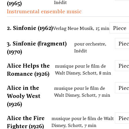
(1965)
Inédit
Instrumental ensemble music
2. Sinfonie (1962)
Piece
Verlag Neue Musik, 15 min
3. Sinfonie (fragment)
Pie
pour orchestre,
(1970)
Inédit
Alice Helps the
Pie
musique pour le film de
Romance (1926)
Walt Disney, Schott, 8 min
Alice in the
Pie
musique pour le film de
Wooly West
Walt Disney, Schott, 7 min
(1926)
Alice the Fire
Pie
musique pour le film de Walt
Fighter (1926)
Disney, Schott, 7 min