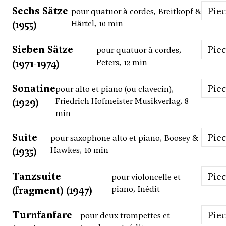
Sechs Sätze
Pie
pour quatuor à cordes, Breitkopf &
(1955)
Härtel, 10 min
Sieben Sätze
Pie
pour quatuor à cordes,
(1971-1974)
Peters, 12 min
Sonatine
Pie
pour alto et piano (ou clavecin),
(1929)
Friedrich Hofmeister Musikverlag, 8
min
Suite
Pie
pour saxophone alto et piano, Boosey &
(1935)
Hawkes, 10 min
Tanzsuite
Pie
pour violoncelle et
(fragment) (1947)
piano, Inédit
Turnfanfare
Pie
pour deux trompettes et