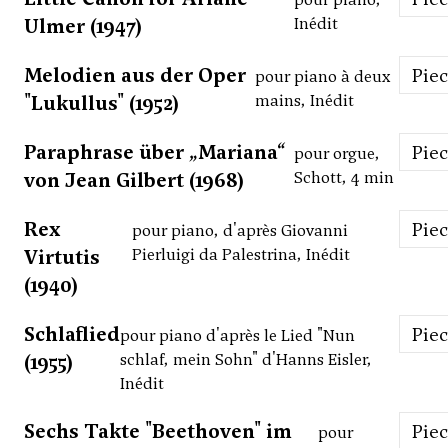
Ulmer (1947)
Inédit
Melodien aus der Oper
Pie
pour piano à deux
"Lukullus" (1952)
mains, Inédit
Paraphrase über „Mariana“
Pie
pour orgue,
von Jean Gilbert (1968)
Schott, 4 min
Rex
Pie
pour piano, d'après Giovanni
Virtutis
Pierluigi da Palestrina, Inédit
(1940)
Schlaflied
Pie
pour piano d'après le Lied "Nun
(1955)
schlaf, mein Sohn" d'Hanns Eisler,
Inédit
Sechs Takte "Beethoven" im
Pie
pour