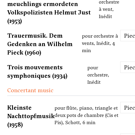
orchestre
meuchlings ermordeten
à vent,
Volkspolizisten Helmut Just
Inédit
(1953)
Trauermusik. Dem
Pie
pour orchestre à
Gedenken an Wilhelm
vents, Inédit, 4
min
Pieck (1960)
Trois mouvements
Pie
pour
symphoniques (1934)
orchestre,
Inédit
Concertant music
Kleinste
Pie
pour flûte, piano, triangle et
Nachttopfmusik
deux pots de chambre (Cis et
Pis), Schott, 6 min
(1958)