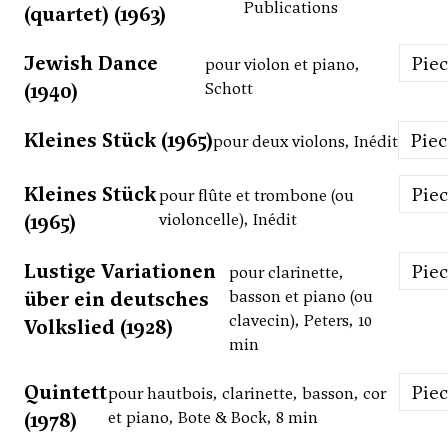
Publications
(quartet) (1963)
Jewish Dance
Pie
pour violon et piano,
(1940)
Schott
Kleines Stück (1965)
Pie
pour deux violons, Inédit
Kleines Stück
Pie
pour flûte et trombone (ou
(1965)
violoncelle), Inédit
Lustige Variationen
Pie
pour clarinette,
über ein deutsches
basson et piano (ou
clavecin), Peters, 10
Volkslied (1928)
min
Quintett
Pie
pour hautbois, clarinette, basson, cor
(1978)
et piano, Bote & Bock, 8 min