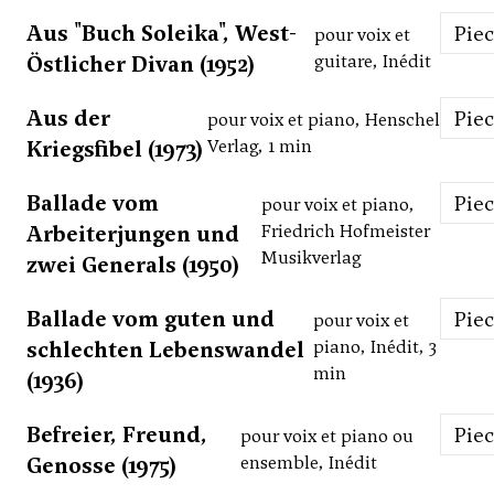
Aus "Buch Soleika", West-
Pie
pour voix et
Östlicher Divan (1952)
guitare, Inédit
Aus der
Pie
pour voix et piano, Henschel
Kriegsfibel (1973)
Verlag, 1 min
Ballade vom
Pie
pour voix et piano,
Arbeiterjungen und
Friedrich Hofmeister
Musikverlag
zwei Generals (1950)
Ballade vom guten und
Pie
pour voix et
schlechten Lebenswandel
piano, Inédit, 3
min
(1936)
Befreier, Freund,
Pie
pour voix et piano ou
Genosse (1975)
ensemble, Inédit