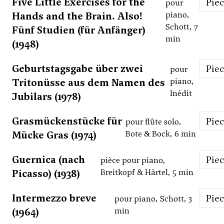
Five Little Exercises for the
Pie
pour
Hands and the Brain. Also!
piano,
Schott, 7
Fünf Studien (für Anfänger)
min
(1948)
Geburtstagsgabe über zwei
Pie
pour
Tritonüsse aus dem Namen des
piano,
Inédit
Jubilars (1978)
Grasmückenstücke für
Pie
pour flûte solo,
Mücke Gras (1974)
Bote & Bock, 6 min
Guernica (nach
Pie
pièce pour piano,
Picasso) (1938)
Breitkopf & Härtel, 5 min
Intermezzo breve
Pie
pour piano, Schott, 3
(1964)
min