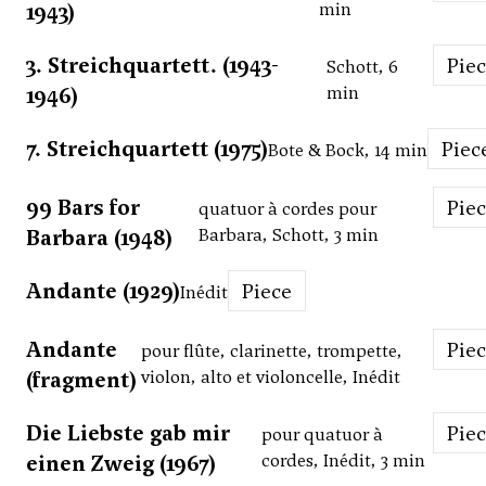
1943)
min
3. Streichquartett. (1943-
Pie
Schott, 6
1946)
min
7. Streichquartett (1975)
Piec
Bote & Bock, 14 min
99 Bars for
Pie
quatuor à cordes pour
Barbara (1948)
Barbara, Schott, 3 min
Andante (1929)
Piece
Inédit
Andante
Pie
pour flûte, clarinette, trompette,
(fragment)
violon, alto et violoncelle, Inédit
Die Liebste gab mir
Pie
pour quatuor à
einen Zweig (1967)
cordes, Inédit, 3 min