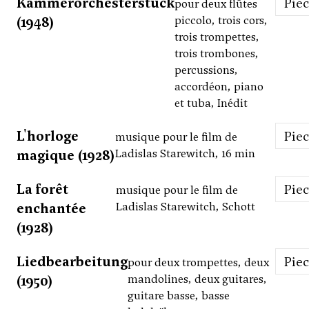
Kammerorchesterstück
Pie
pour deux flûtes
(1948)
piccolo, trois cors,
trois trompettes,
trois trombones,
percussions,
accordéon, piano
et tuba, Inédit
L'horloge
Pie
musique pour le film de
magique (1928)
Ladislas Starewitch, 16 min
La forêt
Pie
musique pour le film de
enchantée
Ladislas Starewitch, Schott
(1928)
Liedbearbeitung
Pie
pour deux trompettes, deux
(1950)
mandolines, deux guitares,
guitare basse, basse