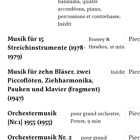
balalaïka, quatre
accordéons, piano,
percussions et contrebasse,
Inédit
Musik für 15
Pie
Boosey &
Streichinstrumente (1978-
Hawkes, 10 min
1979)
Musik für zehn Bläser, zwei
Pie
Inédit
Piccoflöten, Ziehharmonika,
Pauken und klavier (fragment)
(1947)
Orchestermusik
Pie
pour grand orchestre,
[Nr.1] 1955 (1955)
Peters, 9 min
Orchestermusik Nr. 2
Pie
pour grand