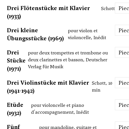
Drei Flötenstücke mit Klavier
Pie
Schott
(1933)
Drei kleine
Pie
pour violon et
Übungsstücke (1969)
violoncelle, Inédit
Drei
Pie
pour deux trompettes et trombone ou
Stücke
deux clarinettes et basson, Deutscher
Verlag für Musik
(1971)
Drei Violinstücke mit Klavier
Pie
Schott, 10
(1941-1942)
min
Etüde
Pie
pour violoncelle et piano
(1932)
d'accompagnement, Inédit
Fünf
Pie
pour mandoline, guitare et