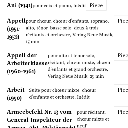
Ani (1941)
Piece
pour voix et piano, Inédit
Appell
Pie
pour chœur, chœur d'enfants, soprano,
(1951-
alto, ténor, basse solo, deux à trois
récitants et orchestre, Verlag Neue Musik,
1952)
15 min
Appell der
Pie
pour alto et ténor solo,
Arbeiterklasse
récitant, chœur mixte, chœur
d'enfants et grand orchestre,
(1960-1961)
Verlag Neue Musik, 25 min
Arbeit
Pie
Suite pour chœur mixte, chœur
(1950)
d'enfants et orchestre, Inédit
Armeebefehl Nr. 13 vom
Pie
pour récitant,
General-Inspekteur der
chœur mixte et
neuf
Armee, Abt. Militärrecht