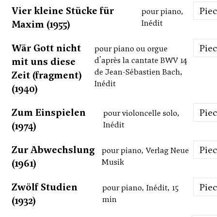
Vier kleine Stücke für
Pie
pour piano,
Maxim (1955)
Inédit
Wär Gott nicht
Pie
pour piano ou orgue
mit uns diese
d'après la cantate BWV 14
de Jean-Sébastien Bach,
Zeit (fragment)
Inédit
(1940)
Zum Einspielen
Pie
pour violoncelle solo,
(1974)
Inédit
Zur Abwechslung
Pie
pour piano, Verlag Neue
(1961)
Musik
Zwölf Studien
Pie
pour piano, Inédit, 15
(1932)
min