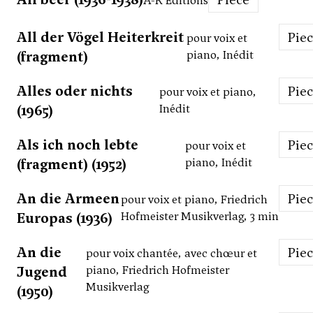
A-R Editions
All der Vögel Heiterkreit
Pie
pour voix et
(fragment)
piano, Inédit
Alles oder nichts
Pie
pour voix et piano,
(1965)
Inédit
Als ich noch lebte
Pie
pour voix et
(fragment) (1952)
piano, Inédit
An die Armeen
Pie
pour voix et piano, Friedrich
Europas (1936)
Hofmeister Musikverlag, 3 min
An die
Pie
pour voix chantée, avec chœur et
Jugend
piano, Friedrich Hofmeister
Musikverlag
(1950)