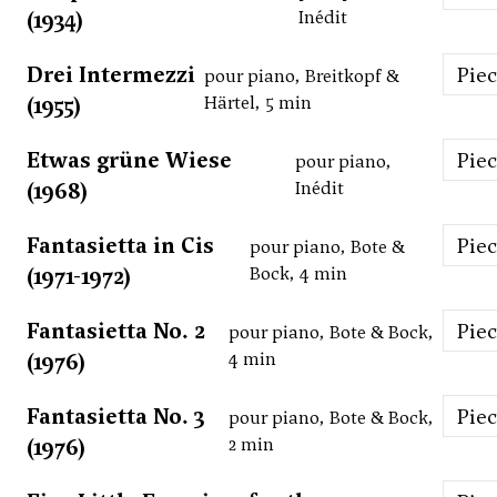
(1934)
Inédit
Drei Intermezzi
Pie
pour piano, Breitkopf &
(1955)
Härtel, 5 min
Etwas grüne Wiese
Pie
pour piano,
(1968)
Inédit
Fantasietta in Cis
Pie
pour piano, Bote &
(1971-1972)
Bock, 4 min
Fantasietta No. 2
Pie
pour piano, Bote & Bock,
(1976)
4 min
Fantasietta No. 3
Pie
pour piano, Bote & Bock,
(1976)
2 min