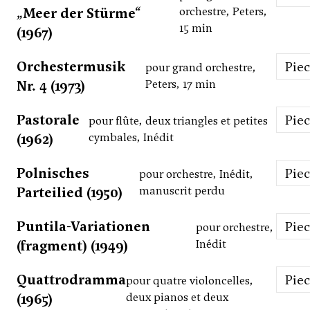
„Meer der Stürme“
orchestre, Peters,
15 min
(1967)
Orchestermusik
Pie
pour grand orchestre,
Nr. 4 (1973)
Peters, 17 min
Pastorale
Pie
pour flûte, deux triangles et petites
(1962)
cymbales, Inédit
Polnisches
Pie
pour orchestre, Inédit,
Parteilied (1950)
manuscrit perdu
Puntila-Variationen
Pie
pour orchestre,
(fragment) (1949)
Inédit
Quattrodramma
Pie
pour quatre violoncelles,
(1965)
deux pianos et deux