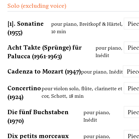
Solo (excluding voice)
[1]. Sonatine
Pie
pour piano, Breitkopf & Härtel,
(1955)
10 min
Acht Takte (Sprünge) für
Pie
pour piano,
Palucca (1961-1963)
Inédit
Cadenza to Mozart (1947)
Piec
pour piano, Inédit
Concertino
Pie
pour violon solo, flûte, clarinette et
(1924)
cor, Schott, 18 min
Die fünf Buchstaben
Pie
pour piano,
(1970)
Inédit
Dix petits morceaux
Pie
pour piano,