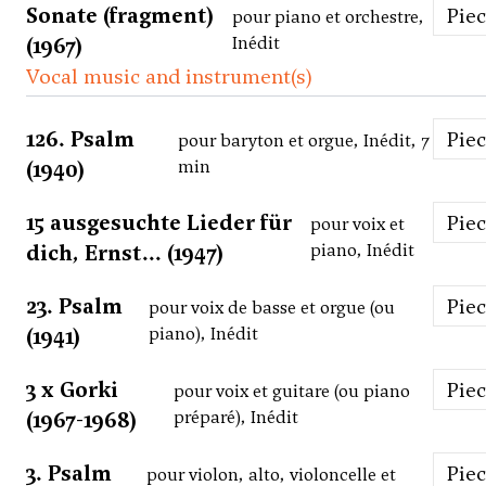
Sonate (fragment)
Pie
pour piano et orchestre,
(1967)
Inédit
Vocal music and instrument(s)
126. Psalm
Pie
pour baryton et orgue, Inédit, 7
(1940)
min
15 ausgesuchte Lieder für
Pie
pour voix et
dich, Ernst... (1947)
piano, Inédit
23. Psalm
Pie
pour voix de basse et orgue (ou
(1941)
piano), Inédit
3 x Gorki
Pie
pour voix et guitare (ou piano
(1967-1968)
préparé), Inédit
3. Psalm
Pie
pour violon, alto, violoncelle et