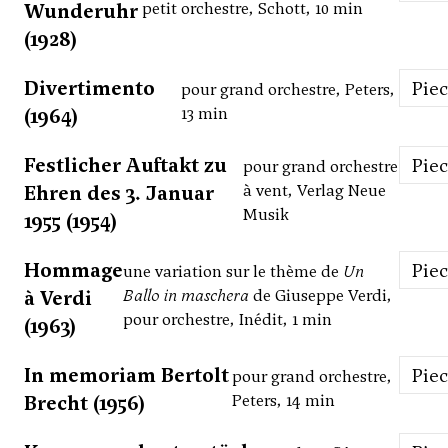
Wunderuhr
petit orchestre, Schott, 10 min
(1928)
Divertimento
Pie
pour grand orchestre, Peters,
(1964)
13 min
Festlicher Auftakt zu
Pie
pour grand orchestre
Ehren des 3. Januar
à vent, Verlag Neue
Musik
1955 (1954)
Hommage
Pie
une variation sur le thème de
Un
à Verdi
Ballo in maschera
de Giuseppe Verdi,
pour orchestre, Inédit, 1 min
(1963)
In memoriam Bertolt
Pie
pour grand orchestre,
Brecht (1956)
Peters, 14 min