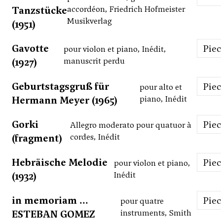
Tanzstücke
accordéon, Friedrich Hofmeister
Musikverlag
(1951)
Gavotte
Pie
pour violon et piano, Inédit,
(1927)
manuscrit perdu
Geburtstagsgruß für
Pie
pour alto et
Hermann Meyer (1965)
piano, Inédit
Gorki
Pie
Allegro moderato pour quatuor à
(fragment)
cordes, Inédit
Hebräische Melodie
Pie
pour violon et piano,
(1932)
Inédit
in memoriam ...
Pie
pour quatre
ESTEBAN GOMEZ
instruments, Smith