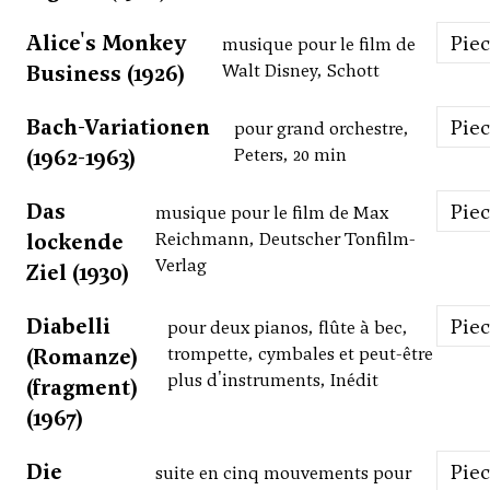
Alice's Monkey
Pie
musique pour le film de
Business (1926)
Walt Disney, Schott
Bach-Variationen
Pie
pour grand orchestre,
(1962-1963)
Peters, 20 min
Das
Pie
musique pour le film de Max
lockende
Reichmann, Deutscher Tonfilm-
Verlag
Ziel (1930)
Diabelli
Pie
pour deux pianos, flûte à bec,
(Romanze)
trompette, cymbales et peut-être
plus d'instruments, Inédit
(fragment)
(1967)
Die
Pie
suite en cinq mouvements pour