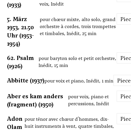
(1933)
voix, Inédit
5. März
Pie
pour chœur mixte, alto solo, grand
1953, 21.50
orchestre à cordes, trois trompettes
et timbales, Inédit, 25 min
Uhr (1953-
1954)
62. Psalm
Pie
pour baryton solo et petit orchestre,
(1926)
Inédit, 15 min
Abbitte (1937)
Piece
pour voix et piano, Inédit, 1 min
Aber es kam anders
Pie
pour voix, piano et
(fragment) (1950)
percussions, Inédit
Adon
Pie
pour ténor avec chœur d'hommes, dix-
Olam
huit instruments à vent, quatre timbales,