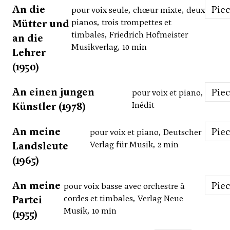
An die
Pie
pour voix seule, chœur mixte, deux
Mütter und
pianos, trois trompettes et
timbales, Friedrich Hofmeister
an die
Musikverlag, 10 min
Lehrer
(1950)
An einen jungen
Pie
pour voix et piano,
Künstler (1978)
Inédit
An meine
Pie
pour voix et piano, Deutscher
Landsleute
Verlag für Musik, 2 min
(1965)
An meine
Pie
pour voix basse avec orchestre à
Partei
cordes et timbales, Verlag Neue
Musik, 10 min
(1955)