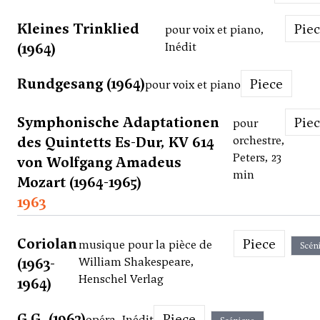
Kleines Trinklied
Pie
pour voix et piano,
(1964)
Inédit
Rundgesang (1964)
Piece
pour voix et piano
Symphonische Adaptationen
Pie
pour
des Quintetts Es-Dur, KV 614
orchestre,
Peters, 23
von Wolfgang Amadeus
min
Mozart (1964-1965)
1963
Coriolan
Piece
musique pour la pièce de
Scén
(1963-
William Shakespeare,
Henschel Verlag
1964)
G.G. (1963)
Piece
opéra, Inédit