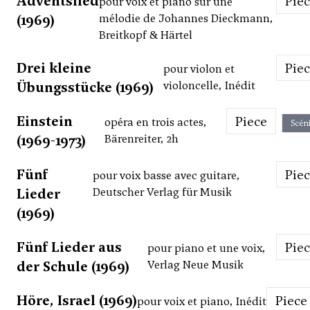
Adventslied
Pie
pour voix et piano sur une
(1969)
mélodie de Johannes Dieckmann,
Breitkopf & Härtel
Drei kleine
Pie
pour violon et
Übungsstücke (1969)
violoncelle, Inédit
Einstein
Piece
opéra en trois actes,
Scén
(1969-1973)
Bärenreiter, 2h
Fünf
Pie
pour voix basse avec guitare,
Lieder
Deutscher Verlag für Musik
(1969)
Fünf Lieder aus
Pie
pour piano et une voix,
der Schule (1969)
Verlag Neue Musik
Höre, Israel (1969)
Piece
pour voix et piano, Inédit