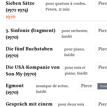
Sieben Sätze
Pie
pour quatuor à cordes,
(1971-1974)
Peters, 12 min
1970
3. Sinfonie (fragment)
Pie
pour orchestre,
(1970)
Inédit
Die fünf Buchstaben
Pie
pour piano,
(1970)
Inédit
Die USA-Kompanie von
Pie
pour voix et
Son My (1970)
piano, Inédit
Egmont
Piece
musique de scène,
Scén
(1970)
Inédit
Gespräch mit einem
Pie
pour deux voix