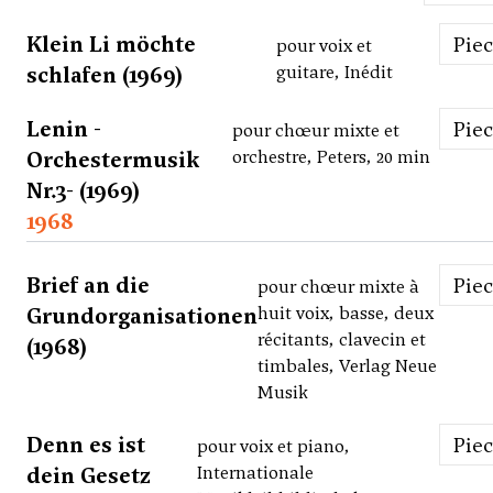
Klein Li möchte
Pie
pour voix et
schlafen (1969)
guitare, Inédit
Lenin -
Pie
pour chœur mixte et
Orchestermusik
orchestre, Peters, 20 min
Nr.3- (1969)
1968
Brief an die
Pie
pour chœur mixte à
Grundorganisationen
huit voix, basse, deux
récitants, clavecin et
(1968)
timbales, Verlag Neue
Musik
Denn es ist
Pie
pour voix et piano,
dein Gesetz
Internationale