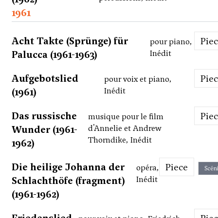
1961
Acht Takte (Sprünge) für
Pie
pour piano,
Palucca (1961-1963)
Inédit
Aufgebotslied
Pie
pour voix et piano,
(1961)
Inédit
Das russische
Pie
musique pour le film
Wunder (1961-
d'Annelie et Andrew
Thorndike, Inédit
1962)
Die heilige Johanna der
Piece
opéra,
Scén
Schlachthöfe (fragment)
Inédit
(1961-1962)