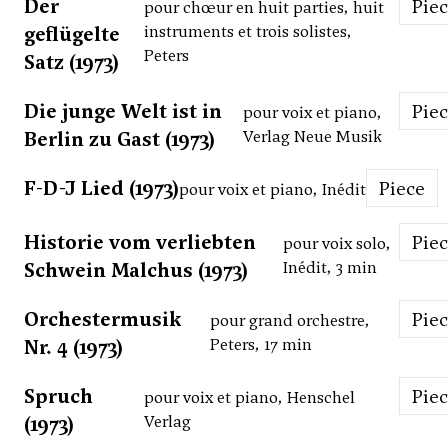
Der
Pie
pour chœur en huit parties, huit
geflügelte
instruments et trois solistes,
Peters
Satz (1973)
Die junge Welt ist in
Pie
pour voix et piano,
Berlin zu Gast (1973)
Verlag Neue Musik
F-D-J Lied (1973)
Piece
pour voix et piano, Inédit
Historie vom verliebten
Pie
pour voix solo,
Schwein Malchus (1973)
Inédit, 3 min
Orchestermusik
Pie
pour grand orchestre,
Nr. 4 (1973)
Peters, 17 min
Spruch
Pie
pour voix et piano, Henschel
(1973)
Verlag