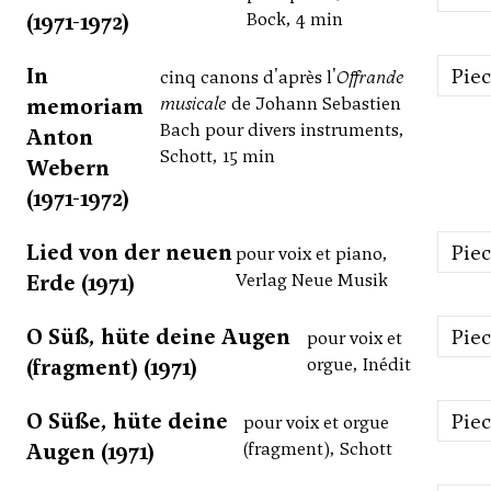
(1971-1972)
Bock, 4 min
In
Pie
cinq canons d'après l'
Offrande
memoriam
musicale
de Johann Sebastien
Bach pour divers instruments,
Anton
Schott, 15 min
Webern
(1971-1972)
Lied von der neuen
Pie
pour voix et piano,
Erde (1971)
Verlag Neue Musik
O Süß, hüte deine Augen
Pie
pour voix et
(fragment) (1971)
orgue, Inédit
O Süße, hüte deine
Pie
pour voix et orgue
Augen (1971)
(fragment), Schott