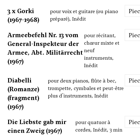
3 x Gorki
Pie
pour voix et guitare (ou piano
(1967-1968)
préparé), Inédit
Armeebefehl Nr. 13 vom
Pie
pour récitant,
General-Inspekteur der
chœur mixte et
neuf
Armee, Abt. Militärrecht
instruments,
(1967)
Inédit
Diabelli
Pie
pour deux pianos, flûte à bec,
(Romanze)
trompette, cymbales et peut-être
plus d'instruments, Inédit
(fragment)
(1967)
Die Liebste gab mir
Pie
pour quatuor à
einen Zweig (1967)
cordes, Inédit, 3 min