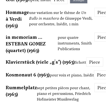
Scénique
Hommage
Pie
une variation sur le thème de
Un
à Verdi
Ballo in maschera
de Giuseppe Verdi,
pour orchestre, Inédit, 1 min
(1963)
in memoriam ...
Pie
pour quatre
ESTEBAN GOMEZ
instruments, Smith
Publications
(quartet) (1963)
Klavierstück (viele „g's“) (1963)
Piece
Schott
Kosmonaut 6 (1963)
Pie
pour voix et piano, Inédit
Rummelplatz
Pie
sept petites pièces pour chant,
(1963)
piano et percussions, Friedrich
Hofmeister Musikverlag