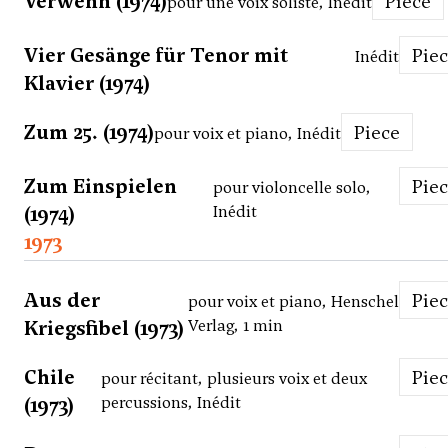
Verwehn (1974)
Piece
pour une voix soliste, Inédit
Vier Gesänge für Tenor mit
Pie
Inédit
Klavier (1974)
Zum 25. (1974)
Piece
pour voix et piano, Inédit
Zum Einspielen
Pie
pour violoncelle solo,
(1974)
Inédit
1973
Aus der
Pie
pour voix et piano, Henschel
Kriegsfibel (1973)
Verlag, 1 min
Chile
Pie
pour récitant, plusieurs voix et deux
(1973)
percussions, Inédit