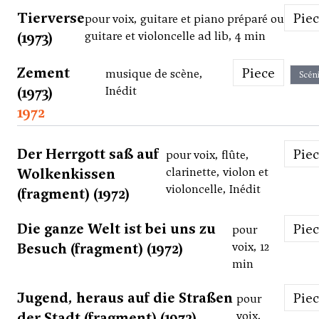
Tierverse
Pie
pour voix, guitare et piano préparé ou
(1973)
guitare et violoncelle ad lib, 4 min
Zement
Piece
musique de scène,
Scén
(1973)
Inédit
1972
Der Herrgott saß auf
Pie
pour voix, flûte,
Wolkenkissen
clarinette, violon et
violoncelle, Inédit
(fragment) (1972)
Die ganze Welt ist bei uns zu
Pie
pour
Besuch (fragment) (1972)
voix, 12
min
Jugend, heraus auf die Straßen
Pie
pour
der Stadt (fragment) (1972)
voix,