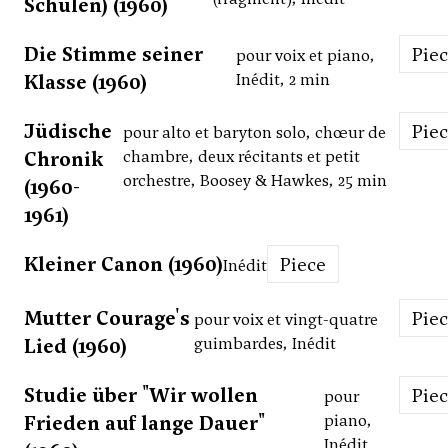
Schulen) (1960)
Die Stimme seiner
Pie
pour voix et piano,
Klasse (1960)
Inédit, 2 min
Jüdische
Pie
pour alto et baryton solo, chœur de
Chronik
chambre, deux récitants et petit
orchestre, Boosey & Hawkes, 25 min
(1960-
1961)
Kleiner Canon (1960)
Piece
Inédit
Mutter Courage's
Pie
pour voix et vingt-quatre
Lied (1960)
guimbardes, Inédit
Studie über "Wir wollen
Pie
pour
Frieden auf lange Dauer"
piano,
Inédit