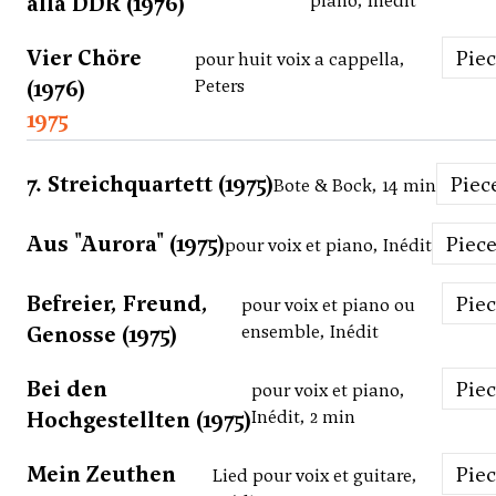
alla DDR (1976)
piano, Inédit
Vier Chöre
Pie
pour huit voix a cappella,
(1976)
Peters
1975
7. Streichquartett (1975)
Piec
Bote & Bock, 14 min
Aus "Aurora" (1975)
Piec
pour voix et piano, Inédit
Befreier, Freund,
Pie
pour voix et piano ou
Genosse (1975)
ensemble, Inédit
Bei den
Pie
pour voix et piano,
Hochgestellten (1975)
Inédit, 2 min
Mein Zeuthen
Pie
Lied pour voix et guitare,