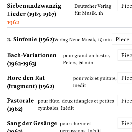
Siebenundzwanzig
Pie
Deutscher Verlag
Lieder (1963-1967)
für Musik, 1h
1962
2. Sinfonie (1962)
Piece
Verlag Neue Musik, 15 min
Bach-Variationen
Pie
pour grand orchestre,
(1962-1963)
Peters, 20 min
Höre den Rat
Pie
pour voix et guitare,
(fragment) (1962)
Inédit
Pastorale
Pie
pour flûte, deux triangles et petites
(1962)
cymbales, Inédit
Sang der Gesänge
Pie
pour chœur et
(1962)
percussions, Inédit