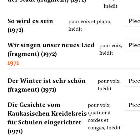
Inédit
So wird es sein
Pie
pour voix et piano,
(1972)
Inédit
Wir singen unser neues Lied
Pie
pour voix,
(fragment) (1972)
Inédit
1971
Der Winter ist sehr schön
Pie
pour voix,
(fragment) (1971)
Inédit
Die Gesichte vom
Pie
pour voix,
Kaukasischen Kreidekreis
quatuor à
cordes et
für Schulen eingerichtet
congas, Inédit
(1971)