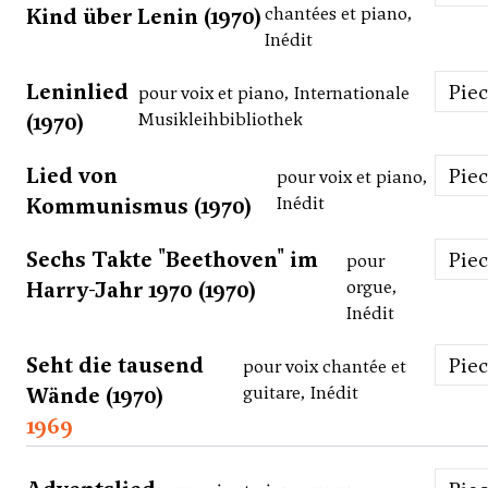
Kind über Lenin (1970)
chantées et piano,
Inédit
Leninlied
Pie
pour voix et piano, Internationale
(1970)
Musikleihbibliothek
Lied von
Pie
pour voix et piano,
Kommunismus (1970)
Inédit
Sechs Takte "Beethoven" im
Pie
pour
Harry-Jahr 1970 (1970)
orgue,
Inédit
Seht die tausend
Pie
pour voix chantée et
Wände (1970)
guitare, Inédit
1969