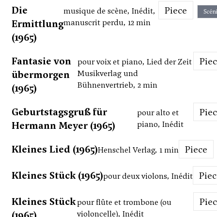
Die
Piece
musique de scène, Inédit,
Scén
Ermittlung
manuscrit perdu, 12 min
(1965)
Fantasie von
Pie
pour voix et piano, Lied der Zeit
übermorgen
Musikverlag und
Bühnenvertrieb, 2 min
(1965)
Geburtstagsgruß für
Pie
pour alto et
Hermann Meyer (1965)
piano, Inédit
Kleines Lied (1965)
Piece
Henschel Verlag, 1 min
Kleines Stück (1965)
Pie
pour deux violons, Inédit
Kleines Stück
Pie
pour flûte et trombone (ou
(1965)
violoncelle), Inédit