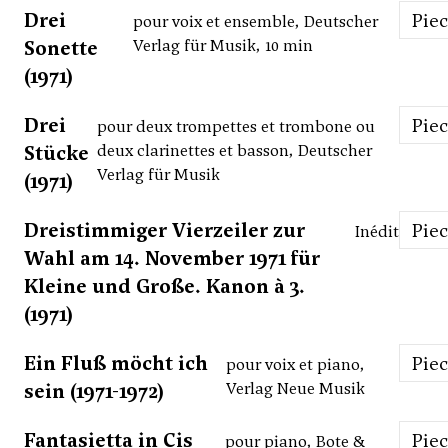
Drei
Pie
pour voix et ensemble, Deutscher
Sonette
Verlag für Musik, 10 min
(1971)
Drei
Pie
pour deux trompettes et trombone ou
Stücke
deux clarinettes et basson, Deutscher
Verlag für Musik
(1971)
Dreistimmiger Vierzeiler zur
Pie
Inédit
Wahl am 14. November 1971 für
Kleine und Große. Kanon à 3.
(1971)
Ein Fluß möcht ich
Pie
pour voix et piano,
sein (1971-1972)
Verlag Neue Musik
Fantasietta in Cis
Pie
pour piano, Bote &