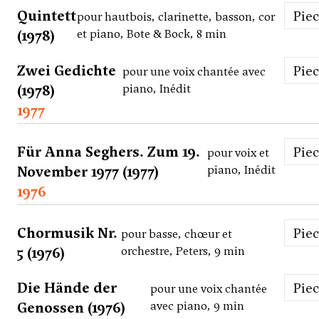
Quintett
Pie
pour hautbois, clarinette, basson, cor
(1978)
et piano, Bote & Bock, 8 min
Zwei Gedichte
Pie
pour une voix chantée avec
(1978)
piano, Inédit
1977
Für Anna Seghers. Zum 19.
Pie
pour voix et
November 1977 (1977)
piano, Inédit
1976
Chormusik Nr.
Pie
pour basse, chœur et
5 (1976)
orchestre, Peters, 9 min
Die Hände der
Pie
pour une voix chantée
Genossen (1976)
avec piano, 9 min