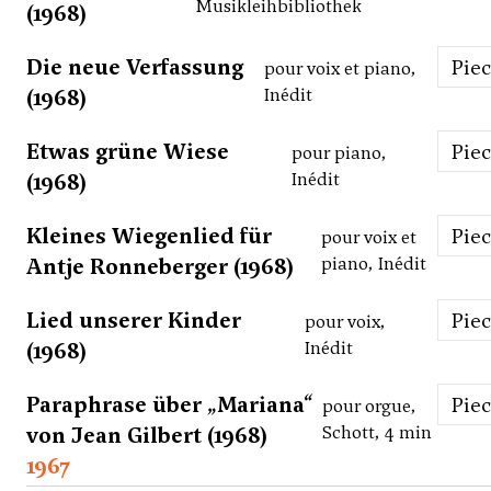
Musikleihbibliothek
(1968)
Die neue Verfassung
Pie
pour voix et piano,
(1968)
Inédit
Etwas grüne Wiese
Pie
pour piano,
(1968)
Inédit
Kleines Wiegenlied für
Pie
pour voix et
Antje Ronneberger (1968)
piano, Inédit
Lied unserer Kinder
Pie
pour voix,
(1968)
Inédit
Paraphrase über „Mariana“
Pie
pour orgue,
von Jean Gilbert (1968)
Schott, 4 min
1967