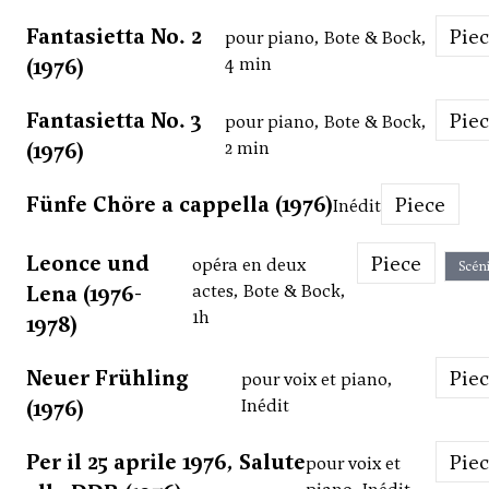
Fantasietta No. 2
Pie
pour piano, Bote & Bock,
(1976)
4 min
Fantasietta No. 3
Pie
pour piano, Bote & Bock,
(1976)
2 min
Fünfe Chöre a cappella (1976)
Piece
Inédit
Leonce und
Piece
opéra en deux
Scén
Lena (1976-
actes, Bote & Bock,
1h
1978)
Neuer Frühling
Pie
pour voix et piano,
(1976)
Inédit
Per il 25 aprile 1976, Salute
Pie
pour voix et