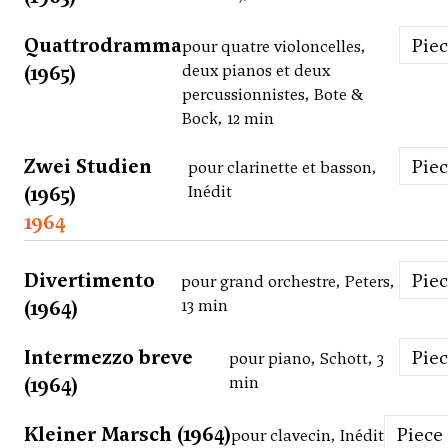
Quattrodramma
Pie
pour quatre violoncelles,
(1965)
deux pianos et deux
percussionnistes, Bote &
Bock, 12 min
Zwei Studien
Pie
pour clarinette et basson,
(1965)
Inédit
1964
Divertimento
Pie
pour grand orchestre, Peters,
(1964)
13 min
Intermezzo breve
Pie
pour piano, Schott, 3
(1964)
min
Kleiner Marsch (1964)
Piece
pour clavecin, Inédit