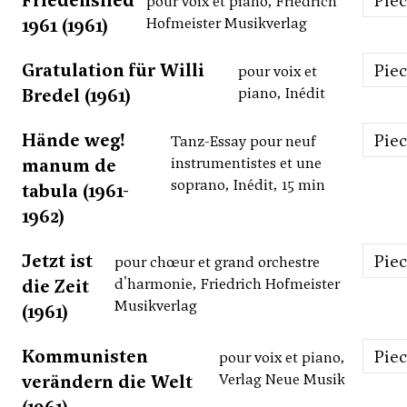
Friedenslied
Pie
pour voix et piano, Friedrich
1961 (1961)
Hofmeister Musikverlag
Gratulation für Willi
Pie
pour voix et
Bredel (1961)
piano, Inédit
Hände weg!
Pie
Tanz-Essay pour neuf
manum de
instrumentistes et une
soprano, Inédit, 15 min
tabula (1961-
1962)
Jetzt ist
Pie
pour chœur et grand orchestre
die Zeit
d'harmonie, Friedrich Hofmeister
Musikverlag
(1961)
Kommunisten
Pie
pour voix et piano,
verändern die Welt
Verlag Neue Musik