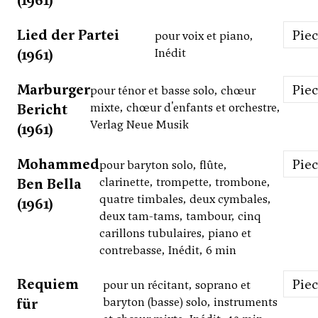
(1961)
Lied der Partei
Pie
pour voix et piano,
(1961)
Inédit
Marburger
Pie
pour ténor et basse solo, chœur
Bericht
mixte, chœur d'enfants et orchestre,
Verlag Neue Musik
(1961)
Mohammed
Pie
pour baryton solo, flûte,
Ben Bella
clarinette, trompette, trombone,
quatre timbales, deux cymbales,
(1961)
deux tam-tams, tambour, cinq
carillons tubulaires, piano et
contrebasse, Inédit, 6 min
Requiem
Pie
pour un récitant, soprano et
für
baryton (basse) solo, instruments