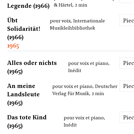
Legende (1966)
& Härtel, 2 min
Übt
Pie
pour voix, Internationale
Solidarität!
Musikleihbibliothek
(1966)
1965
Alles oder nichts
Pie
pour voix et piano,
(1965)
Inédit
An meine
Pie
pour voix et piano, Deutscher
Landsleute
Verlag für Musik, 2 min
(1965)
Das tote Kind
Pie
pour voix et piano,
(1965)
Inédit