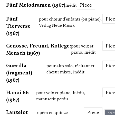
Fünf Melodramen (1967)
Piece
Inédit
Fünf
Pie
pour chœur d'enfants (ou piano),
Tierverse
Verlag Neue Musik
(1967)
Genosse, Freund, Kollege:
Pie
pour voix et
Mensch (1967)
piano, Inédit
Guerilla
Pie
pour alto solo, récitant et
(fragment)
chœur mixte, Inédit
(1967)
Hanoi 66
Pie
pour voix et piano, Inédit,
(1967)
manuscrit perdu
Lanzelot
Piece
opéra en quinze
Scén