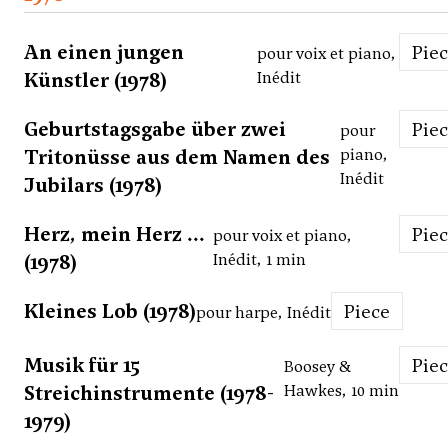
An einen jungen
Pie
pour voix et piano,
Künstler (1978)
Inédit
Geburtstagsgabe über zwei
Pie
pour
Tritonüsse aus dem Namen des
piano,
Inédit
Jubilars (1978)
Herz, mein Herz ...
Pie
pour voix et piano,
(1978)
Inédit, 1 min
Kleines Lob (1978)
Piece
pour harpe, Inédit
Musik für 15
Pie
Boosey &
Streichinstrumente (1978-
Hawkes, 10 min
1979)