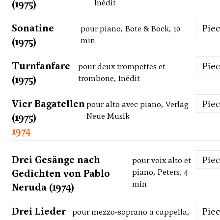
(1975)
Inédit
Sonatine
Pie
pour piano, Bote & Bock, 10
(1975)
min
Turnfanfare
Pie
pour deux trompettes et
(1975)
trombone, Inédit
Vier Bagatellen
Pie
pour alto avec piano, Verlag
(1975)
Neue Musik
1974
Drei Gesänge nach
Pie
pour voix alto et
Gedichten von Pablo
piano, Peters, 4
min
Neruda (1974)
Drei Lieder
Pie
pour mezzo-soprano a cappella,