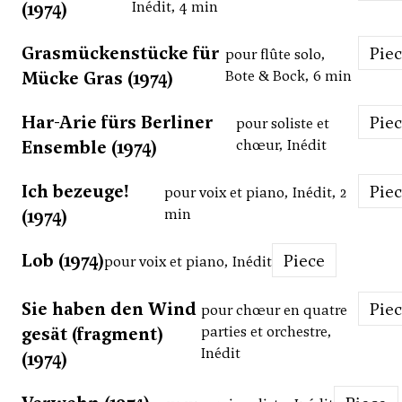
(1974)
Inédit, 4 min
Grasmückenstücke für
Pie
pour flûte solo,
Mücke Gras (1974)
Bote & Bock, 6 min
Har-Arie fürs Berliner
Pie
pour soliste et
Ensemble (1974)
chœur, Inédit
Ich bezeuge!
Pie
pour voix et piano, Inédit, 2
(1974)
min
Lob (1974)
Piece
pour voix et piano, Inédit
Sie haben den Wind
Pie
pour chœur en quatre
gesät (fragment)
parties et orchestre,
Inédit
(1974)