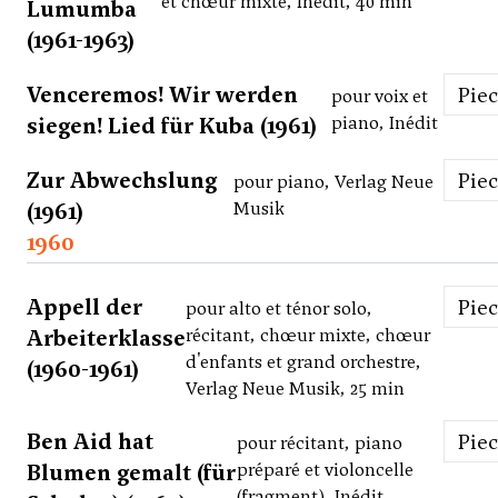
et chœur mixte, Inédit, 40 min
Lumumba
(1961-1963)
Venceremos! Wir werden
Pie
pour voix et
siegen! Lied für Kuba (1961)
piano, Inédit
Zur Abwechslung
Pie
pour piano, Verlag Neue
(1961)
Musik
1960
Appell der
Pie
pour alto et ténor solo,
Arbeiterklasse
récitant, chœur mixte, chœur
d'enfants et grand orchestre,
(1960-1961)
Verlag Neue Musik, 25 min
Ben Aid hat
Pie
pour récitant, piano
Blumen gemalt (für
préparé et violoncelle
(fragment), Inédit