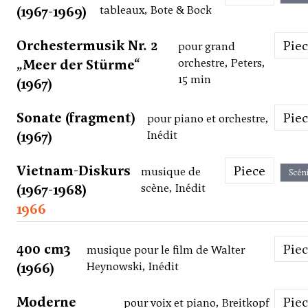
(1967-1969)
tableaux, Bote & Bock
Orchestermusik Nr. 2
Pie
pour grand
„Meer der Stürme“
orchestre, Peters,
15 min
(1967)
Sonate (fragment)
Pie
pour piano et orchestre,
(1967)
Inédit
Vietnam-Diskurs
Piece
musique de
Scén
(1967-1968)
scène, Inédit
1966
400 cm3
Pie
musique pour le film de Walter
(1966)
Heynowski, Inédit
Moderne
Pie
pour voix et piano, Breitkopf