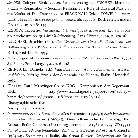
der DDR,
Cologne, Böhlau, 2009. Résumé en anglais : FISCHER, Matthias,
« Exile – Remigration – Socialist Realism: The Role of Classical Music in
the Works of Paul Dessau », in: FRACKMAN Kyle / POWELL, Larson
(dir.),
Classical music in the german democratic republic,
Rochester, Camden
House, 2015, p. 183-194.
LEIBOWITZ, René,
Introduction à la musique de douze sons.
Les
Variations
pour orchestre op. 31
d’Arnold Schoenberg
, Paris, l’Arche, 1949, p. 259-261.
LUCCHESI, Joachim (éd.),
Das Verhör in der Oper. Die Debatte um die
Aufführung «
Das Verhör des Lukullus
»
von Bertolt Brecht und Paul Dessau
,
Berlin, BasisDruck, 1993.
NEEF, Sigrid et Hermann,
Deutsche Oper im 20. Jahrhundert. DDR, 1949-
89,
Berlin, Peter Lang, 1992, p. 61-118.
REINHOLD, Daniela (éd.),
Paul Dessau 1894-1979 : Dokumente zu Leben
und
Werk, Stiftung Archiv der Akademie der Künste, Berlin, Henschel,
1995.
"Dessau, Paul" Munzinger Online/KDG - Komponisten der Gegenwart,
URL:
http://www.munzinger.de.561319464.erf.sbb.spk-
berlin.de/document/17000000118
[consulté le 15/8/2017]
Discographie sélective :
Musique symphonique
In memoriam Bertolt Brecht
für großes Orchester (1956/57);
Bach-Variationen
für großes Orchester (1962/63), Gewandhausorchester Leipzig, Paul
Dessau. Berlin Classics 21822 (enregistrements de 1966 et 1974, CD 1994)
Symphonische Mozart-Adaptation des Quintetts Es-Dur, KV 614
für Orchester
(1964/65), Staatskapelle Berlin, dir. Otmar Suitner;
Orchestermusik Nr. 3