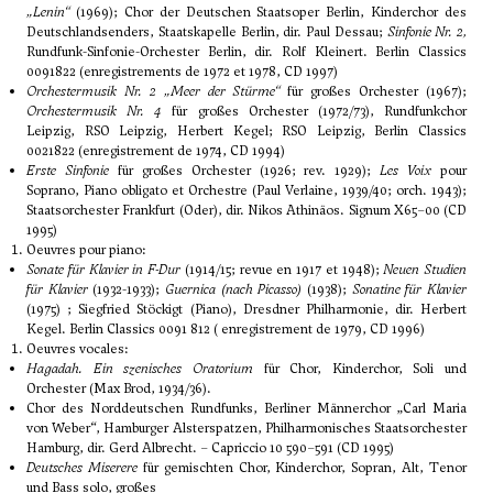
„Lenin“
(1969); Chor der Deutschen Staatsoper Berlin, Kinderchor des
Deutschlandsenders, Staatskapelle Berlin, dir. Paul Dessau;
Sinfonie Nr. 2,
Rundfunk-Sinfonie-Orchester Berlin, dir. Rolf Kleinert. Berlin Classics
0091822 (enregistrements de 1972 et 1978, CD 1997)
Orchestermusik Nr. 2 „Meer der Stürme“
für großes Orchester (1967);
Orchestermusik Nr. 4
für großes Orchester (1972/73), Rundfunkchor
Leipzig, RSO Leipzig, Herbert Kegel; RSO Leipzig, Berlin Classics
0021822 (enregistrement de 1974, CD 1994)
Erste Sinfonie
für großes Orchester (1926; rev. 1929);
Les Voix
pour
Soprano, Piano obligato et Orchestre (Paul Verlaine, 1939/40; orch. 1943);
Staatsorchester Frankfurt (Oder), dir. Nikos Athinäos. Signum X65–00 (CD
1995)
Oeuvres pour piano:
Sonate für Klavier in F-Dur
(1914/15; revue en 1917 et 1948);
Neuen Studien
für Klavier
(1932-1933);
Guernica (nach Picasso)
(1938);
Sonatine für Klavier
(1975) ; Siegfried Stöckigt (Piano), Dresdner Philharmonie, dir. Herbert
Kegel. Berlin Classics 0091 812 ( enregistrement de 1979, CD 1996)
Oeuvres vocales:
Hagadah. Ein szenisches Oratorium
für Chor, Kinderchor, Soli und
Orchester (Max Brod, 1934/36).
Chor des Norddeutschen Rundfunks, Berliner Männerchor „Carl Maria
von Weber“, Hamburger Alsterspatzen, Philharmonisches Staatsorchester
Hamburg, dir. Gerd Albrecht. – Capriccio 10 590–591 (CD 1995)
Deutsches Miserere
für gemischten Chor, Kinderchor, Sopran, Alt, Tenor
und Bass solo, großes