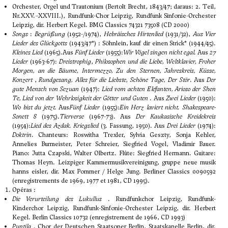
Orchester, Orgel und Trautonium (Bertolt Brecht, 1843/47; daraus: 2. Teil,
Nr.XXV.–XXVIII.), Rundfunk-Chor Leipzig, Rundfunk Sinfonie-Orchester
Leipzig, dir. Herbert Kegel. BMG Classics 74321 73508 (CD 2000)
Songs
:
Begrüßung
(1952-/1974),
Hebräisches Hirtenlied
(1931/32),
Aus Vier
Lieder des Glückgotts
(1943/47*) : Söhnlein, kauf dir einen Strick* (1944/45).
Kleines Lied
(1965).Aus
Fünf Lieder
(1955):
Wir Vögel singen nicht egal.
Aus
27
Lieder
(1963-67):
Dreistrophig
,
Philosophen und die Liebe, Weltklavier, Froher
Morgen, an die Bäume, Intermezzo, Zu den Sternen, Jahreskreis, Küsse,
Konzert
,
Rundgesang, Alles für die Liebste, Schöne Tage, Der Stör
. Aus
Der
gute Mensch von Sezuan
(1947):
Lied vom achten Elefanten, Arioso der Shen
Te, Lied von der Wehrlosigkeit der Götter und Guten
. Aus
Zwei Lieder
(1950):
Wo bist du jetzt.
Aus
Fünf Lieder
(1955):
Ein Herz laviert nicht. Shakespeare-
Sonett 8
(1975).
Tierverse
(1967-73). Aus
Der Kaukasische Kreidekreis
(1954):
Lied des Azdak. Kriegslied
(3. Fassung, 1950). Aus
Drei Lieder
(1974):
Doktrin
. Chanteurs: Roswitha Trexler, Sylvia Geszty, Sonja Kehler,
Annelies Burmeister, Peter Schreier, Siegfried Vogel, Vladimir Bauer.
Piano: Jutta Czapski, Walter Olbertz. Flûte: Siegfried Hermann. Guitare:
Thomas Heyn. Leizpiger Kammermusikvereinigung, gruppe neue musik
hanns eisler, dir. Max Pommer / Helge Jung. Berliner Classics 0090592
(enregistrements de 1969, 1977 et 1981, CD 1995).
Opéras :
Die Verurteilung des Lukullus
. Rundfunkchor Leipzig, Rundfunk-
Kinderchor Leipzig, Rundfunk-Sinfonie-Orchester Leipzig, dir. Herbert
Kegel. Berlin Classics 10732 (enregistrement de 1966, CD 1993)
Puntila
. Chor der Deutschen Staatsoper Berlin, Staatskapelle Berlin, dir.