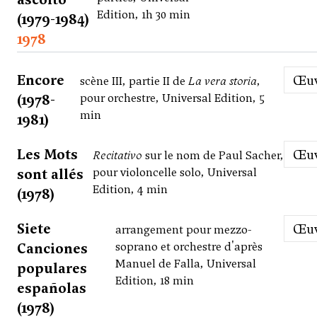
Edition, 1h 30 min
(1979-1984)
1978
Encore
Œ
scène III, partie II de
La vera storia
,
(1978-
pour orchestre, Universal Edition, 5
min
1981)
Les Mots
Œ
Recitativo
sur le nom de Paul Sacher,
sont allés
pour violoncelle solo, Universal
Edition, 4 min
(1978)
Siete
Œ
arrangement pour mezzo-
Canciones
soprano et orchestre d'après
Manuel de Falla, Universal
populares
Edition, 18 min
españolas
(1978)