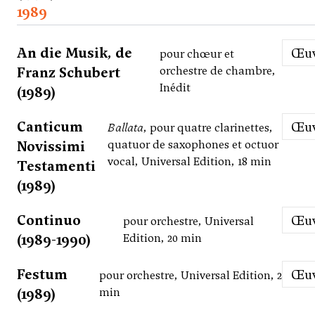
1989
An die Musik, de
Œ
pour chœur et
Franz Schubert
orchestre de chambre,
Inédit
(1989)
Canticum
Œ
Ballata
, pour quatre clarinettes,
Novissimi
quatuor de saxophones et octuor
vocal, Universal Edition, 18 min
Testamenti
(1989)
Continuo
Œ
pour orchestre, Universal
(1989-1990)
Edition, 20 min
Festum
Œ
pour orchestre, Universal Edition, 2
(1989)
min