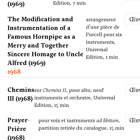
(1969)
Edition, 7 min
The Modification and
Œ
arrangement
Instrumentation of a
d'une pièce de
Purcell pour six
Famous Hornpipe as a
instruments,
Merry and Together
Universal
Sincere Homage to Uncle
Edition, 1 min
Alfred (1969)
1968
Chemins
Œ
sur
Chemins II
, pour alto, neuf
III (1968)
instruments et orchestre, Universal
Edition, 15 min
Prayer-
Œ
pour voix et instruments
ad libitum
,
Prière
partition retirée du catalogue, 15 min
(1968)