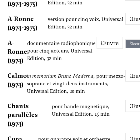
(1974-1975)
Edition, 32 min
A-Ronne
Œ
version pour cinq voix, Universal
(1974-1975)
Edition, 32 min
A-
Œuvre
documentaire radiophonique
Élect
Ronne
pour cinq acteurs, Universal
Edition, 32 min
(1974)
Calmo
Œ
in memoriam Bruno Maderna
, pour mezzo-
(1974)
soprano et vingt-deux instruments,
Universal Edition, 20 min
Chants
Œ
pour bande magnétique,
parallèles
Universal Edition, 15 min
(1974)
Coro
Œ
pour quarante voix et orchestre,