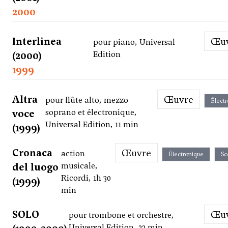
2000
Interlinea
Œ
pour piano, Universal
(2000)
Edition
1999
Altra
Œuvre
pour flûte alto, mezzo
Élect
voce
soprano et électronique,
Universal Edition, 11 min
(1999)
Cronaca
Œuvre
action
Électronique
Sc
del luogo
musicale,
Ricordi, 1h 30
(1999)
min
SOLO
Œ
pour trombone et orchestre,
Universal Edition, 22 min