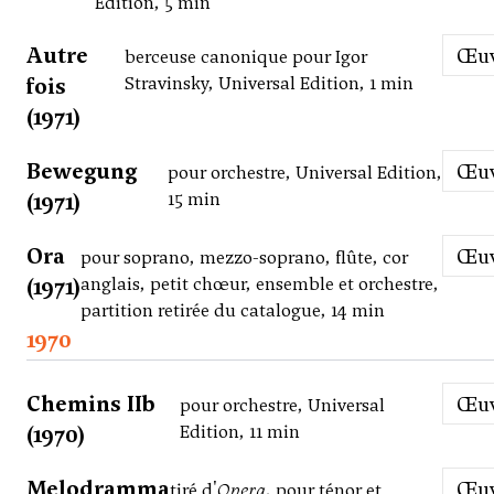
Edition, 5 min
Autre
Œ
berceuse canonique pour Igor
fois
Stravinsky, Universal Edition, 1 min
(1971)
Bewegung
Œ
pour orchestre, Universal Edition,
(1971)
15 min
Ora
Œ
pour soprano, mezzo-soprano, flûte, cor
(1971)
anglais, petit chœur, ensemble et orchestre,
partition retirée du catalogue, 14 min
1970
Chemins IIb
Œ
pour orchestre, Universal
(1970)
Edition, 11 min
Melodramma
Œ
tiré d'
Opera
, pour ténor et