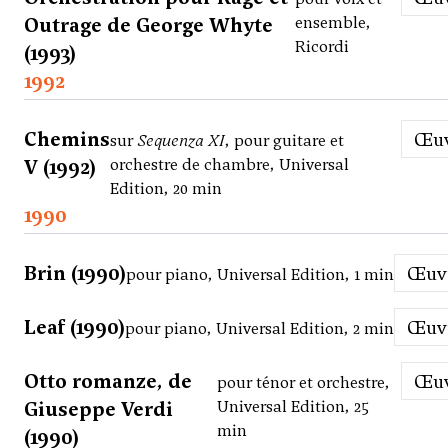
Outrage de George Whyte
ensemble,
Ricordi
(1993)
1992
Chemins
Œ
sur
Sequenza XI
, pour guitare et
V (1992)
orchestre de chambre, Universal
Edition, 20 min
1990
Brin (1990)
Œu
pour piano, Universal Edition, 1 min
Leaf (1990)
Œu
pour piano, Universal Edition, 2 min
Otto romanze, de
Œ
pour ténor et orchestre,
Giuseppe Verdi
Universal Edition, 25
min
(1990)