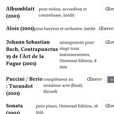
Albumblatt
Œ
pour violon, accordéon et
(2001)
contrebasse, Inédit
Alois (2001)
Œuvre
pour baryton et orchestre, Inédit
Johann Sebastian
Œ
arrangement pour
Bach, Contrapunctus
vingt-trois
instrumentistes,
19 de l'Art de la
Universal Edition, 8
Fugue (2001)
min
Puccini / Berio
Œuvre
complément au
Sc
: Turandot
troisième acte (final),
Ricordi
(2001)
Sonata
Œ
pour piano, Universal Edition, 26
(2001)
min