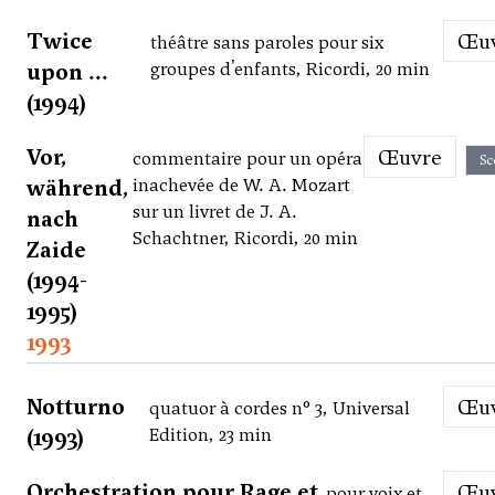
Twice
Œ
théâtre sans paroles pour six
upon ...
groupes d'enfants, Ricordi, 20 min
(1994)
Vor,
Œuvre
commentaire pour un opéra
Sc
während,
inachevée de W. A. Mozart
sur un livret de J. A.
nach
Schachtner, Ricordi, 20 min
Zaide
(1994-
1995)
1993
Notturno
Œ
quatuor à cordes n° 3, Universal
(1993)
Edition, 23 min
Orchestration pour Rage et
Œ
pour voix et