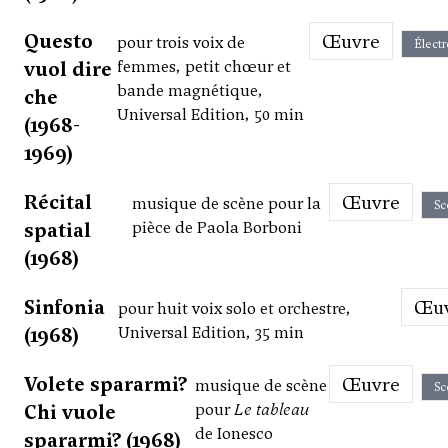
Questo
Œuvre
pour trois voix de
Élect
vuol dire
femmes, petit chœur et
bande magnétique,
che
Universal Edition, 50 min
(1968-
1969)
Récital
Œuvre
musique de scène pour la
Sc
spatial
pièce de Paola Borboni
(1968)
Sinfonia
Œ
pour huit voix solo et orchestre,
(1968)
Universal Edition, 35 min
Volete spararmi?
Œuvre
musique de scène
Sc
Chi vuole
pour
Le tableau
de Ionesco
spararmi? (1968)