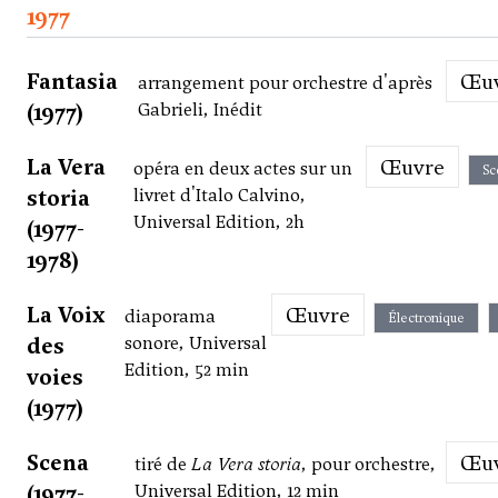
1977
Fantasia
Œ
arrangement pour orchestre d'après
(1977)
Gabrieli, Inédit
La Vera
Œuvre
opéra en deux actes sur un
Sc
storia
livret d'Italo Calvino,
Universal Edition, 2h
(1977-
1978)
La Voix
Œuvre
diaporama
Électronique
des
sonore, Universal
Edition, 52 min
voies
(1977)
Scena
Œ
tiré de
La Vera storia
, pour orchestre,
(1977-
Universal Edition, 12 min