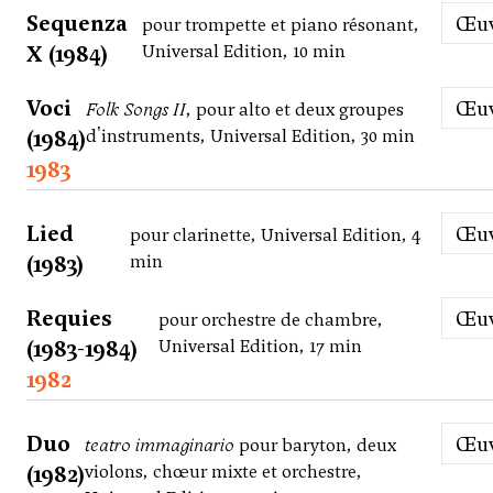
Sequenza
Œ
pour trompette et piano résonant,
X (1984)
Universal Edition, 10 min
Voci
Œ
Folk Songs II
, pour alto et deux groupes
(1984)
d'instruments, Universal Edition, 30 min
1983
Lied
Œ
pour clarinette, Universal Edition, 4
(1983)
min
Requies
Œ
pour orchestre de chambre,
(1983-1984)
Universal Edition, 17 min
1982
Duo
Œ
teatro immaginario
pour baryton, deux
(1982)
violons, chœur mixte et orchestre,