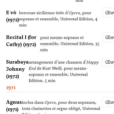
min
E vò
Œ
berceuse sicilienne tirée d'
Opera
, pour
(1972)
soprano et ensemble, Universal Edition, 4
min
Recital I (for
Œ
pour mezzo-soprano et
Cathy) (1972)
ensemble, Universal Edition, 35
min
Surabaya
Œ
arrangement d'une chanson d'
Happy
Johnny
End
de Kurt Weill, pour mezzo-
soprano et ensemble, Universal
(1972)
Edition, 5 min
1971
Agnus
Œ
inclus dans
Opera
, pour deux sopranos,
(1971)
trois clarinettes et orgue obligé, Universal