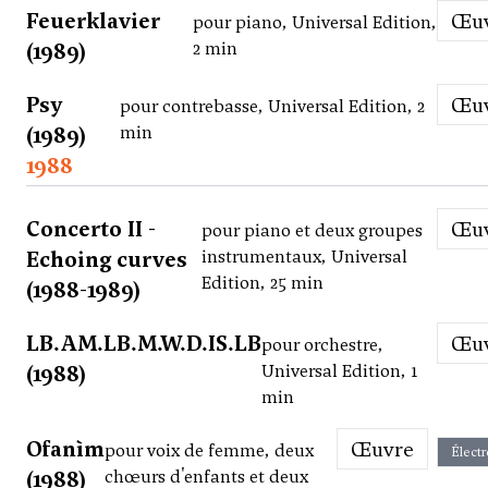
Feuerklavier
Œ
pour piano, Universal Edition,
(1989)
2 min
Psy
Œ
pour contrebasse, Universal Edition, 2
(1989)
min
1988
Concerto II -
Œ
pour piano et deux groupes
Echoing curves
instrumentaux, Universal
Edition, 25 min
(1988-1989)
LB.AM.LB.M.W.D.IS.LB
Œ
pour orchestre,
(1988)
Universal Edition, 1
min
Ofanìm
Œuvre
pour voix de femme, deux
Élect
(1988)
chœurs d'enfants et deux