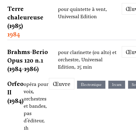
Terre
Œ
pour quintette à vent,
chaleureuse
Universal Edition
(1985)
1984
Brahms-Berio
Œ
pour clarinette (ou alto) et
Opus 120 n.1
orchestre, Universal
Edition, 25 min
(1984-1986)
Orfeo
Œuvre
opéra pour
Électronique
Ircam
Sc
II
voix,
orchestres
(1984)
et bandes,
pas
d'éditeur,
1h