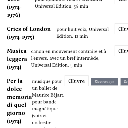
(1974-
Universal Edition, 58 min
1976)
Cries of London
Œ
pour huit voix, Universal
(1974-1975)
Edition, 12 min
Musica
Œ
canon en mouvement contraire et à
leggera
l'envers, avec un bref intermède,
Universal Edition, 5 min
(1974)
Per la
Œuvre
musique pour
Électronique
Sc
dolce
un ballet de
Maurice Béjart,
memoria
pour bande
di quel
magnétique
giorno
(voix et
(1974)
orchestre