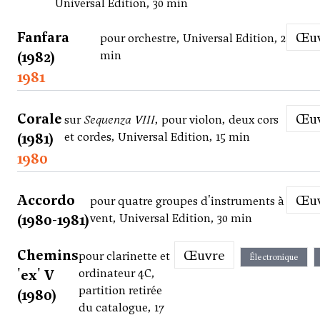
Universal Edition, 30 min
Fanfara
Œ
pour orchestre, Universal Edition, 2
(1982)
min
1981
Corale
Œ
sur
Sequenza VIII
, pour violon, deux cors
(1981)
et cordes, Universal Edition, 15 min
1980
Accordo
Œ
pour quatre groupes d'instruments à
(1980-1981)
vent, Universal Edition, 30 min
Chemins
Œuvre
pour clarinette et
Électronique
'ex' V
ordinateur 4C,
partition retirée
(1980)
du catalogue, 17