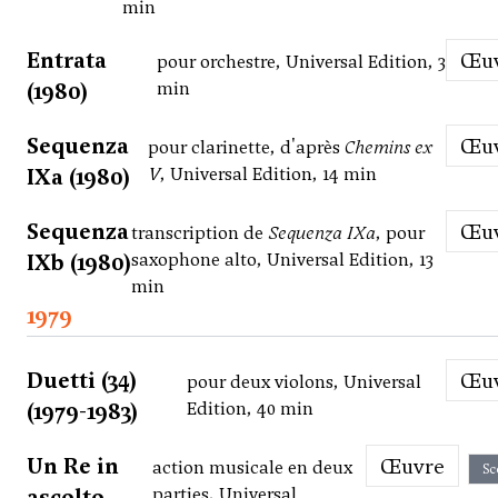
min
Entrata
Œ
pour orchestre, Universal Edition, 3
(1980)
min
Sequenza
Œ
pour clarinette, d'après
Chemins ex
IXa (1980)
V
, Universal Edition, 14 min
Sequenza
Œ
transcription de
Sequenza IXa
, pour
IXb (1980)
saxophone alto, Universal Edition, 13
min
1979
Duetti (34)
Œ
pour deux violons, Universal
(1979-1983)
Edition, 40 min
Un Re in
Œuvre
action musicale en deux
Sc
ascolto
parties, Universal