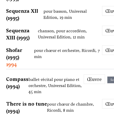
Sequenza XII
Œ
pour basson, Universal
(1995)
Edition, 19 min
Sequenza
Œ
chanson, pour accordéon,
XIII (1995)
Universal Edition, 12 min
Shofar
Œ
pour chœur et orchestre, Ricordi, 7
(1995)
min
1994
Compass
Œuvre
ballet-récital pour piano et
Sc
(1994)
orchestre, Universal Edition,
45 min
There is no tune
Œ
pour chœur de chambre,
(1994)
Ricordi, 8 min