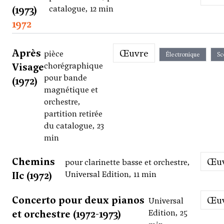
(1973)
catalogue, 12 min
1972
Après
Œuvre
pièce
Électronique
Sc
Visage
chorégraphique
pour bande
(1972)
magnétique et
orchestre,
partition retirée
du catalogue, 23
min
Chemins
Œ
pour clarinette basse et orchestre,
IIc (1972)
Universal Edition, 11 min
Concerto pour deux pianos
Œ
Universal
et orchestre (1972-1973)
Edition, 25