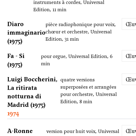
instruments à cordes, Universal
Edition, 11 min
Diaro
Œ
pièce radiophonique pour voix,
immaginario
chœur et orchestre, Universal
Edition, 31 min
(1975)
Fa - Si
Œ
pour orgue, Universal Edition, 6
(1975)
min
Luigi Boccherini,
Œ
quatre versions
La ritirata
superposées et arrangées
pour orchestre, Universal
notturna di
Edition, 8 min
Madrid (1975)
1974
A-Ronne
Œ
version pour huit voix, Universal