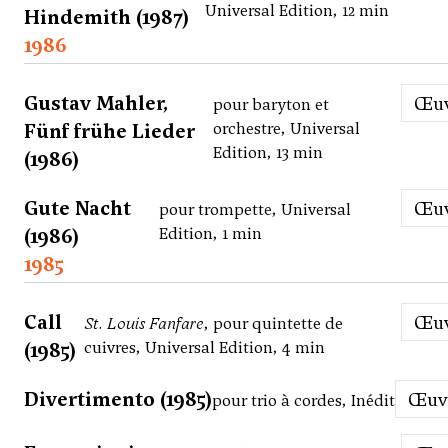
Universal Edition, 12 min
Hindemith (1987)
1986
Gustav Mahler,
Œ
pour baryton et
Fünf frühe Lieder
orchestre, Universal
Edition, 13 min
(1986)
Gute Nacht
Œ
pour trompette, Universal
(1986)
Edition, 1 min
1985
Call
Œ
St. Louis Fanfare
, pour quintette de
(1985)
cuivres, Universal Edition, 4 min
Divertimento (1985)
Œu
pour trio à cordes, Inédit