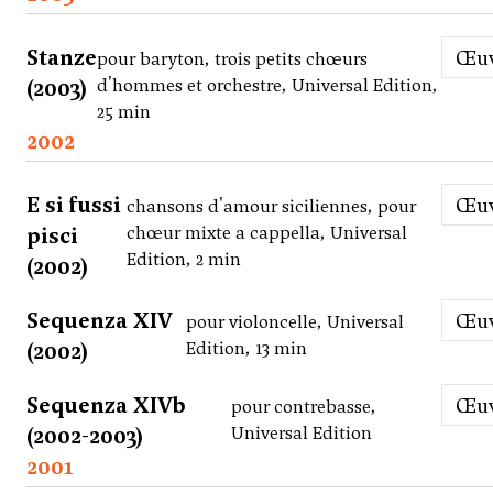
Stanze
Œ
pour baryton, trois petits chœurs
(2003)
d'hommes et orchestre, Universal Edition,
25 min
2002
E si fussi
Œ
chansons d'amour siciliennes, pour
pisci
chœur mixte a cappella, Universal
Edition, 2 min
(2002)
Sequenza XIV
Œ
pour violoncelle, Universal
(2002)
Edition, 13 min
Sequenza XIVb
Œ
pour contrebasse,
(2002-2003)
Universal Edition
2001