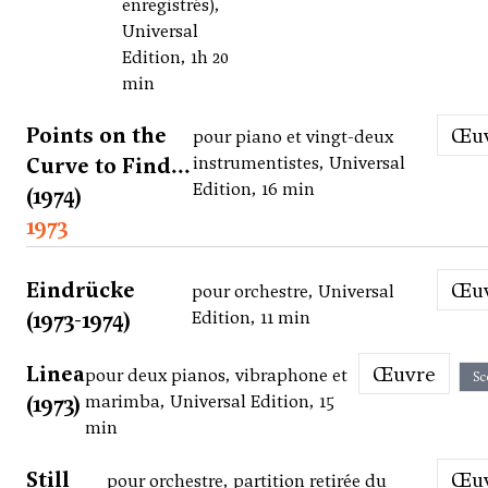
enregistrés),
Universal
Edition, 1h 20
min
Points on the
Œ
pour piano et vingt-deux
Curve to Find...
instrumentistes, Universal
Edition, 16 min
(1974)
1973
Eindrücke
Œ
pour orchestre, Universal
(1973-1974)
Edition, 11 min
Linea
Œuvre
pour deux pianos, vibraphone et
Sc
(1973)
marimba, Universal Edition, 15
min
Still
Œ
pour orchestre, partition retirée du