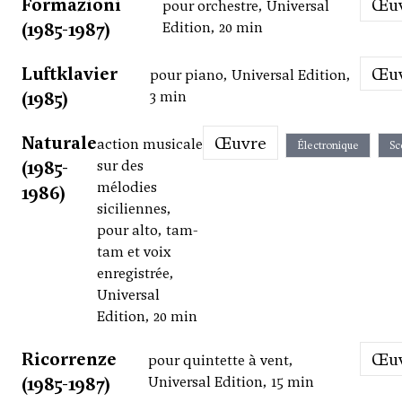
Formazioni
Œ
pour orchestre, Universal
(1985-1987)
Edition, 20 min
Luftklavier
Œ
pour piano, Universal Edition,
(1985)
3 min
Naturale
Œuvre
action musicale
Électronique
Sc
(1985-
sur des
mélodies
1986)
siciliennes,
pour alto, tam-
tam et voix
enregistrée,
Universal
Edition, 20 min
Ricorrenze
Œ
pour quintette à vent,
(1985-1987)
Universal Edition, 15 min