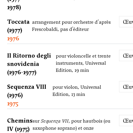
1978)
Toccata
Œ
arrangement pour orchestre d'après
(1977)
Frescobaldi, pas d'éditeur
1976
Il Ritorno degli
Œ
pour violoncelle et trente
snovidenia
instruments, Universal
Edition, 19 min
(1976-1977)
Sequenza VIII
Œ
pour violon, Universal
(1976)
Edition, 13 min
1975
Chemins
Œ
sur
Sequenza VII
, pour hautbois (ou
IV (1975)
saxophone soprano) et onze