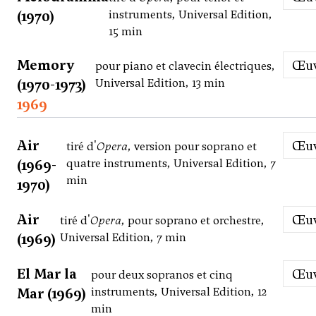
(1970)
instruments, Universal Edition,
15 min
Memory
Œ
pour piano et clavecin électriques,
(1970-1973)
Universal Edition, 13 min
1969
Air
Œ
tiré d'
Opera
, version pour soprano et
(1969-
quatre instruments, Universal Edition, 7
min
1970)
Air
Œ
tiré d'
Opera
, pour soprano et orchestre,
(1969)
Universal Edition, 7 min
El Mar la
Œ
pour deux sopranos et cinq
Mar (1969)
instruments, Universal Edition, 12
min