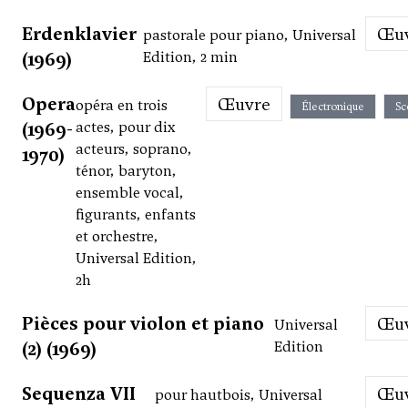
Erdenklavier
Œ
pastorale pour piano, Universal
(1969)
Edition, 2 min
Opera
Œuvre
opéra en trois
Électronique
Sc
(1969-
actes, pour dix
acteurs, soprano,
1970)
ténor, baryton,
ensemble vocal,
figurants, enfants
et orchestre,
Universal Edition,
2h
Pièces pour violon et piano
Œ
Universal
(2) (1969)
Edition
Sequenza VII
Œ
pour hautbois, Universal