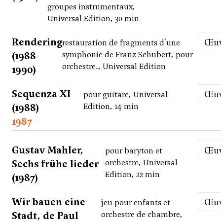
groupes instrumentaux,
Universal Edition, 30 min
Rendering
Œ
restauration de fragments d'une
(1988-
symphonie de Franz Schubert, pour
orchestre., Universal Edition
1990)
Sequenza XI
Œ
pour guitare, Universal
(1988)
Edition, 14 min
1987
Gustav Mahler,
Œ
pour baryton et
Sechs frühe lieder
orchestre, Universal
Edition, 22 min
(1987)
Wir bauen eine
Œ
jeu pour enfants et
Stadt, de Paul
orchestre de chambre,