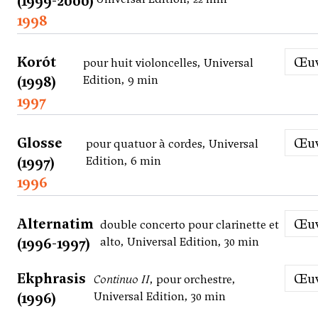
(1999-2000)
1998
Korót
Œ
pour huit violoncelles, Universal
(1998)
Edition, 9 min
1997
Glosse
Œ
pour quatuor à cordes, Universal
(1997)
Edition, 6 min
1996
Alternatim
Œ
double concerto pour clarinette et
(1996-1997)
alto, Universal Edition, 30 min
Ekphrasis
Œ
Continuo II
, pour orchestre,
(1996)
Universal Edition, 30 min