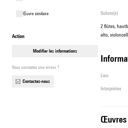
Soliste(s)
œuvre similaire
2 flûtes, haut
alto, violoncel
action
modifier les informations
informa
Vous constatez une erreur ?
lieu
contactez-nous
interprètes
œuvres