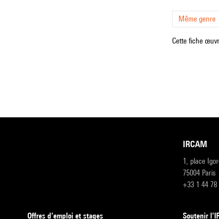
Même genre
Cette fiche œuvr
IRCAM
1, place Igo
75004 Paris
+33 1 44 78
Offres d’emploi et stages
Soutenir l