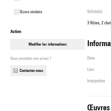
Soliste(s)
œuvre similaire
3 flûtes, 2 cl
action
informa
modifier les informations
date
Vous constatez une erreur ?
lieu
contactez-nous
interprètes
œuvres