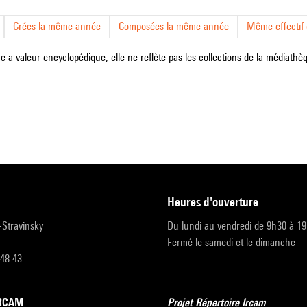
Crées la même année
Composées la même année
Même effectif d
e a valeur encyclopédique, elle ne reflète pas les collections de la médiathèqu
heures d'ouverture
r-Stravinsky
Du lundi au vendredi de 9h30 à 1
Fermé le samedi et le dimanche
 48 43
’IRCAM
Projet Répertoire Ircam