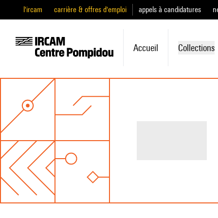
l'ircam
carrière & offres d'emploi
appels à candidatures
n
Accueil
Collections