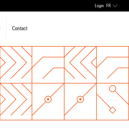
Login
FR
e
Contact