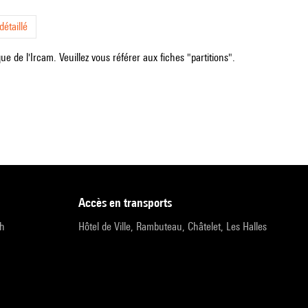
étaillé
e de l'Ircam. Veuillez vous référer aux fiches "partitions".
accès en transports
9h
Hôtel de Ville, Rambuteau, Châtelet, Les Halles