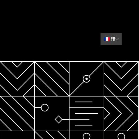
🇫🇷
FR