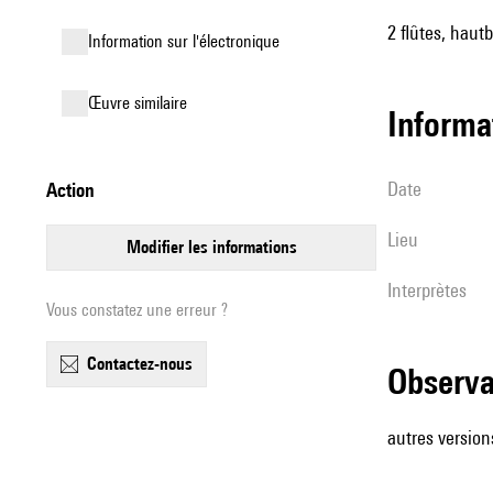
2 flûtes, haut
Information sur l'électronique
œuvre similaire
informa
date
action
lieu
modifier les informations
interprètes
Vous constatez une erreur ?
contactez-nous
observ
autres versio