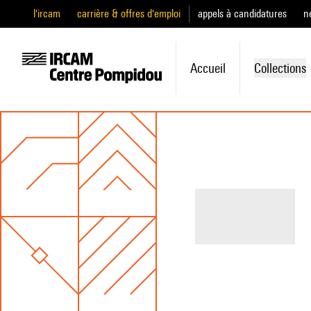
l'ircam
carrière & offres d'emploi
appels à candidatures
n
Accueil
Collections