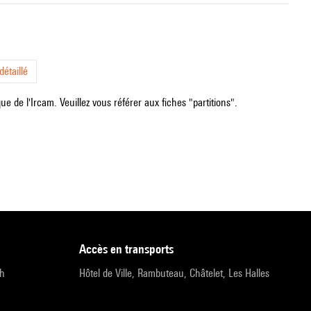
étaillé
e de l'Ircam. Veuillez vous référer aux fiches "partitions".
accès en transports
9h
Hôtel de Ville, Rambuteau, Châtelet, Les Halles