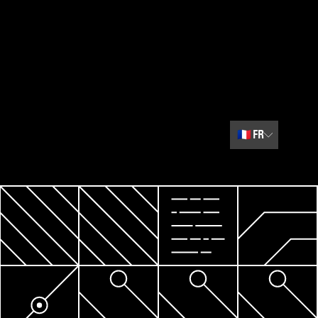
🇫🇷
FR