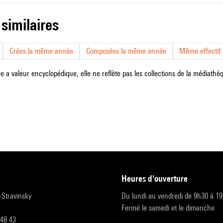
 similaires
Crées la même année
Composées la même année
Même effectif d
e a valeur encyclopédique, elle ne reflète pas les collections de la médiathèqu
heures d'ouverture
r-Stravinsky
Du lundi au vendredi de 9h30 à 1
Fermé le samedi et le dimanche
 48 43