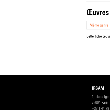
œuvres
Même genre
Cette fiche œuvr
IRCAM
1, place Igo
75004 Paris
+33 1 44 78