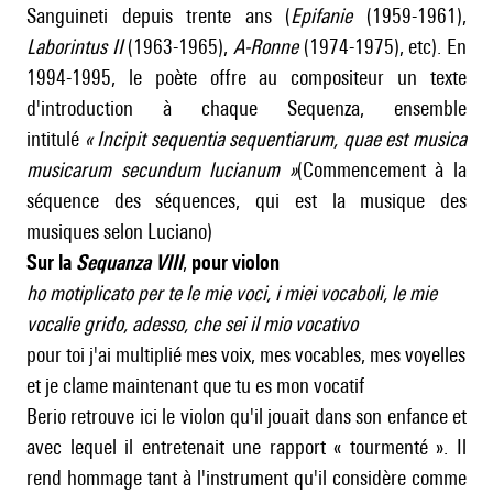
Sanguineti depuis trente ans (
Epifanie
(1959-1961),
Laborintus II
(1963-1965),
A-Ronne
(1974-1975), etc). En
1994-1995, le poète offre au compositeur un texte
d'introduction à chaque Sequenza, ensemble
intitulé
«
Incipit sequentia sequentiarum, quae est musica
musicarum secundum lucianum
»
(Commencement à la
séquence des séquences, qui est la musique des
musiques selon Luciano)
Sur la
Sequanza VIII
,
pour violon
ho motiplicato per te le mie voci, i miei vocaboli, le mie
vocalie grido, adesso, che sei il mio vocativo
pour toi j'ai multiplié mes voix, mes vocables, mes voyelles
et je clame maintenant que tu es mon vocatif
Berio retrouve ici le violon qu'il jouait dans son enfance et
avec lequel il entretenait une rapport « tourmenté ». Il
rend hommage tant à l'instrument qu'il considère comme