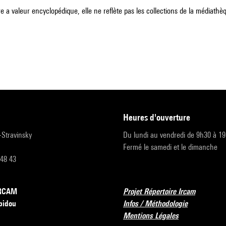
e a valeur encyclopédique, elle ne reflète pas les collections de la médiathèqu
heures d'ouverture
r-Stravinsky
Du lundi au vendredi de 9h30 à 1
Fermé le samedi et le dimanche
 48 43
’IRCAM
Projet Répertoire Ircam
pidou
Infos / Méthodologie
Mentions Légales