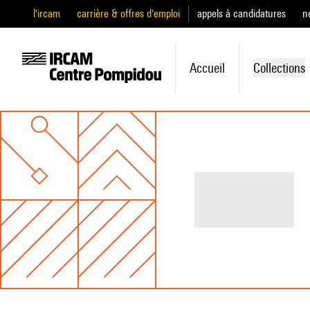
l'ircam
carrière & offres d'emploi
appels à candidatures
n
Accueil
Collections