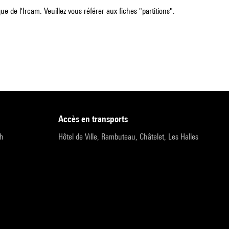
e de l'Ircam. Veuillez vous référer aux fiches "partitions".
accès en transports
9h
Hôtel de Ville, Rambuteau, Châtelet, Les Halles