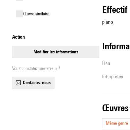
effectif
œuvre similaire
piano
action
informa
modifier les informations
lieu
Vous constatez une erreur ?
interprètes
contactez-nous
œuvres
Même genre