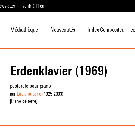
ewsletter
venir à l'ircam
Médiathèque
Nouveautés
Index Compositeur·ric
Erdenklavier (1969)
pastorale pour piano
par
Luciano Berio
(1925
-2003
)
[Piano de terre]