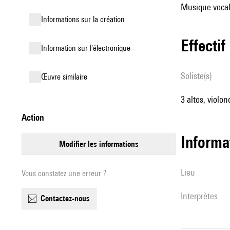
Musique vocale
informations sur la création
effectif
Information sur l'électronique
Soliste(s)
œuvre similaire
3 altos, violon
action
informa
modifier les informations
lieu
Vous constatez une erreur ?
interprètes
contactez-nous