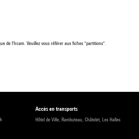
e de l'Ircam. Veuillez vous référer aux fiches "partitions".
accès en transports
9h
Hôtel de Ville, Rambuteau, Châtelet, Les Halles