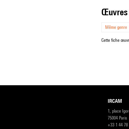
œuvres
Même genre
Cette fiche œuvr
IRCAM
1, place Igo
75004 Paris
+33 1 44 78