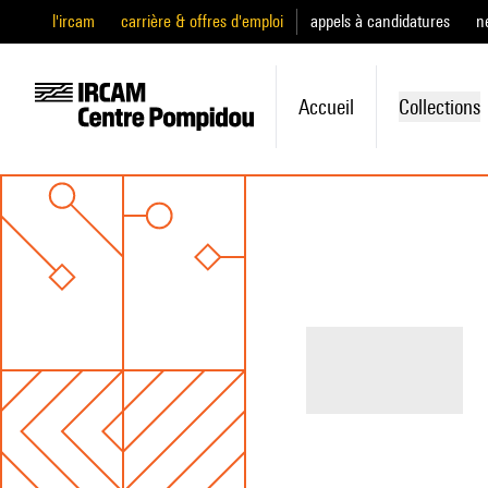
l'ircam
carrière & offres d'emploi
appels à candidatures
n
Accueil
Collections