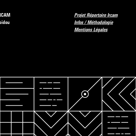
’IRCAM
Projet Répertoire Ircam
pidou
Infos / Méthodologie
Mentions Légales