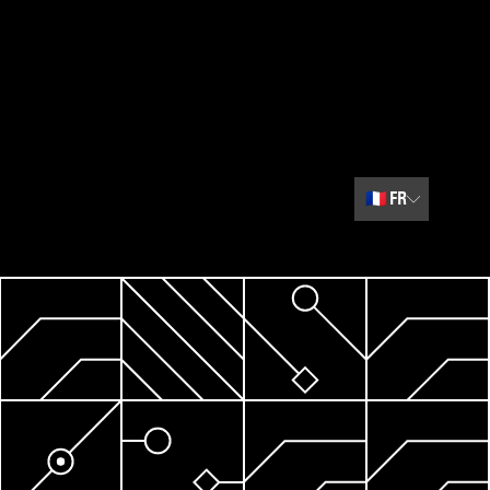
🇫🇷
FR