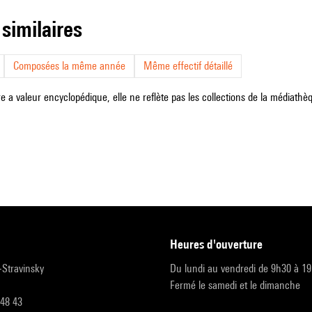
 similaires
Composées la même année
Même effectif détaillé
e a valeur encyclopédique, elle ne reflète pas les collections de la médiathèqu
heures d'ouverture
r-Stravinsky
Du lundi au vendredi de 9h30 à 1
Fermé le samedi et le dimanche
 48 43