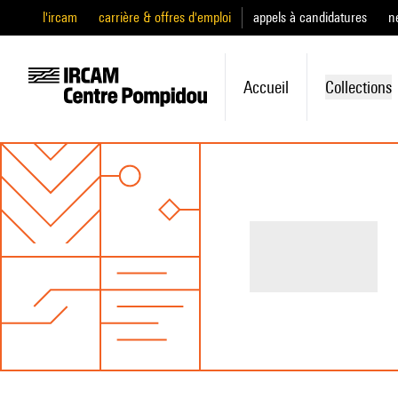
l'ircam
carrière & offres d'emploi
appels à candidatures
n
Accueil
Collections