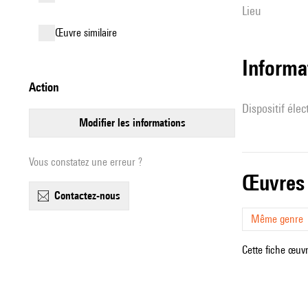
lieu
œuvre similaire
Informa
action
Dispositif éle
modifier les informations
Vous constatez une erreur ?
œuvres
contactez-nous
Même genre
Cette fiche œuvr