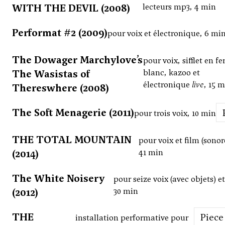
WITH THE DEVIL (2008)
lecteurs mp3, 4 min
Performat #2 (2009)
pour voix et électronique, 6 mi
The Dowager Marchylove’s
pour voix, sifflet en fe
The Wasistas of
blanc, kazoo et
électronique
live
, 15 
Thereswhere (2008)
The Soft Menagerie (2011)
pour trois voix, 10 min
THE TOTAL MOUNTAIN
pour voix et film (sonor
(2014)
41 min
The White Noisery
pour seize voix (avec objets) e
(2012)
30 min
THE
Piece
installation performative pour