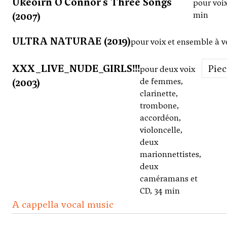
Ukeoirn O’Connor’s Three Songs
pour voix
(2007)
min
ULTRA NATURAE (2019)
pour voix et ensemble à v
XXX_LIVE_NUDE_GIRLS!!!
Pie
pour deux voix
(2003)
de femmes,
clarinette,
trombone,
accordéon,
violoncelle,
deux
marionnettistes,
deux
caméramans et
CD, 34 min
A cappella vocal music