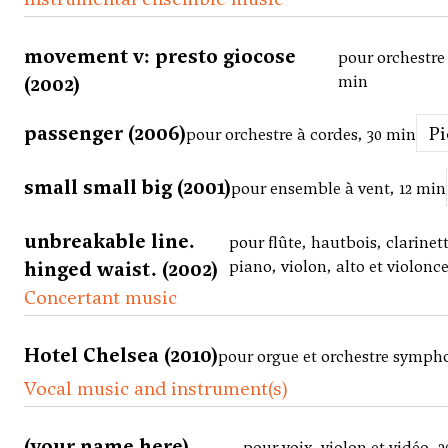
movement v: presto giocose
pour orchestre
(2002)
min
passenger (2006)
P
pour orchestre à cordes, 30 min
small small big (2001)
pour ensemble à vent, 12 min
unbreakable line.
pour flûte, hautbois, clarinet
hinged waist. (2002)
piano, violon, alto et violonce
Concertant music
Hotel Chelsea (2010)
pour orgue et orchestre symph
Vocal music and instrument(s)
(your name here)
pour voix, violon et vidéo, 2