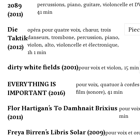
2089
percussions, piano, guitare, violoncelle et D
41 min
(2011)
Die
Pie
opéra pour quatre voix, chœur, trois
Taktik
danseurs, trombone, percussion, piano,
violon, alto, violoncelle et électronique,
(2012)
1h 1 min
dirty white fields (2001)
pour voix et violon, 15 min
EVERYTHING IS
pour voix, quatuor à cordes
IMPORTANT (2016)
film (sonore), 41 min
Flor Hartigan’s To Damhnait Brixius
pour voix
(2011)
min
Freya Birren’s Libris Solar (2009)
pour voix et or