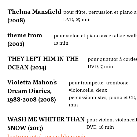
Thelma Mansfield
pour flûte, percussion et piano 
(2008)
DVD, 25 min
theme from
pour violon et piano avec talkie-walk
(2002)
10 min
THEY LEFT HIM IN THE
pour quatuor à cordes
OCEAN (2014)
DVD, 5 min
Violetta Mahon’s
pour trompette, trombone,
Dream Diaries,
violoncelle, deux
percussionnistes, piano et CD,
1988-2008 (2008)
min
WASH ME WHITER THAN
pour violon, violoncell
SNOW (2013)
DVD, 16 min
Instrumental ensemble music