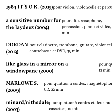
1984 IT'S O.K. (2015)
pour violon, violoncelle et perc
a sensitive number for
pour alto, saxophone,
the laydeez (2004)
percussion, piano et vidéo,
min
DORDÁN
pour clarinette, trombone, guitare, violoncel
(2013)
contrebasse et DVD, 35 min
like glass in a mirror on a
pour qu
windowpane (2000)
12 min
MARLOWE S.
pour quatuor à cordes, magnétopho
(2009)
CD, 22 min
minard/nithsdale
pour quatuor à cordes et deux rad
(2003)
cassettes, 10 min