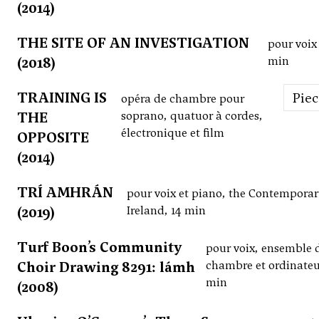
(2014)
THE SITE OF AN INVESTIGATION
pour voix 
(2018)
min
TRAINING IS
Pie
opéra de chambre pour
THE
soprano, quatuor à cordes,
électronique et film
OPPOSITE
(2014)
TRÍ AMHRÁN
pour voix et piano, the Contempora
(2019)
Ireland, 14 min
Turf Boon’s Community
pour voix, ensemble 
Choir Drawing 8291: lámh
chambre et ordinateur
min
(2008)