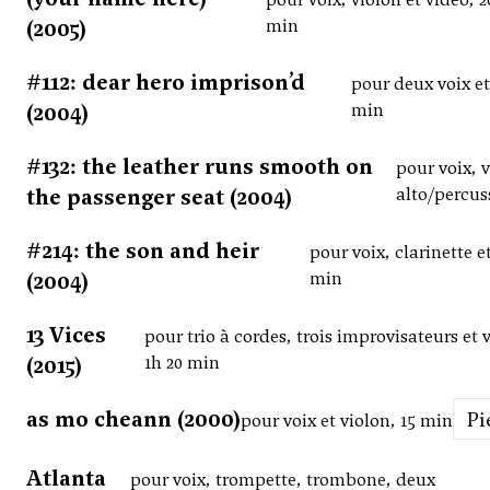
(2005)
min
#112: dear hero imprison’d
pour deux voix et
(2004)
min
#132: the leather runs smooth on
pour voix, v
the passenger seat (2004)
alto/percus
#214: the son and heir
pour voix, clarinette et
(2004)
min
13 Vices
pour trio à cordes, trois improvisateurs et v
(2015)
1h 20 min
as mo cheann (2000)
P
pour voix et violon, 15 min
Atlanta
pour voix, trompette, trombone, deux