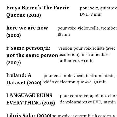
Freya Birren’s The Faerie
pour voix, guitare e
Queene (2010)
DVD, 8 min
here we are now
pour voix, violoncelle, trombo
(2002)
18 min
i: same person/ii:
version pour voix soliste (avec
not the same person
psaltérion), instruments et
ordinateur, 23 min
(2007)
Ireland: A
pour ensemble vocal, instrumentiste,
Dataset (2020)
vidéo et électronique
live
, 50 min
LANGUAGE RUINS
pour contreténor, piano, chœ
EVERYTHING (2013)
de volontaires et DVD, 10 min
Libris Solar (2020)
pour voix et ensemble à cordes, 9