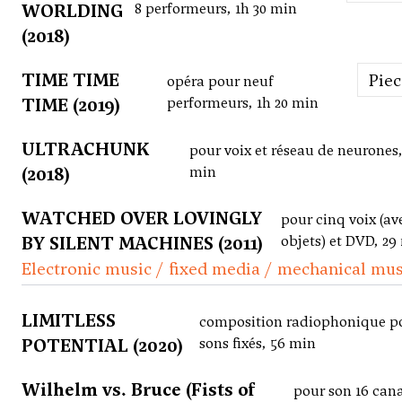
WORLDING
8 performeurs, 1h 30 min
(2018)
TIME TIME
Pie
opéra pour neuf
TIME (2019)
performeurs, 1h 20 min
ULTRACHUNK
pour voix et réseau de neurones,
(2018)
min
WATCHED OVER LOVINGLY
pour cinq voix (av
BY SILENT MACHINES (2011)
objets) et DVD, 29
Electronic music / fixed media / mechanical mus
LIMITLESS
composition radiophonique p
POTENTIAL (2020)
sons fixés, 56 min
Wilhelm vs. Bruce (Fists of
pour son 16 can