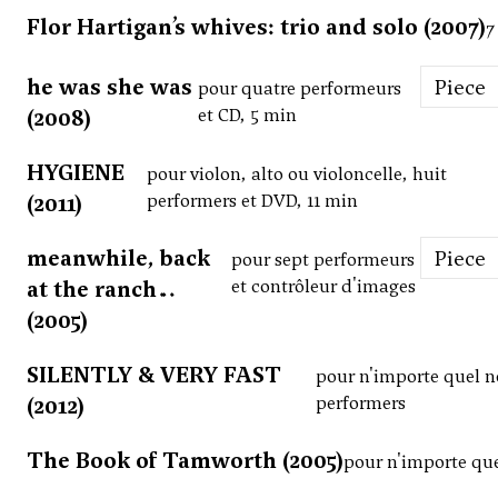
Flor Hartigan’s whives: trio and solo (2007)
7
he was she was
Piece
pour quatre performeurs
(2008)
et CD, 5 min
HYGIENE
pour violon, alto ou violoncelle, huit
(2011)
performers et DVD, 11 min
meanwhile, back
Piece
pour sept performeurs
at the ranch…
et contrôleur d'images
(2005)
SILENTLY & VERY FAST
pour n'importe quel 
(2012)
performers
The Book of Tamworth (2005)
pour n'importe quel