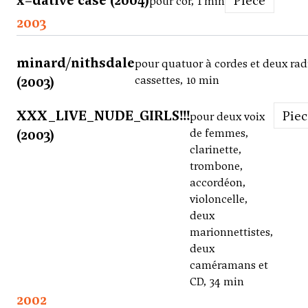
x=dative case (2004)
Piece
pour cor, 1 min
2003
minard/nithsdale
pour quatuor à cordes et deux rad
(2003)
cassettes, 10 min
XXX_LIVE_NUDE_GIRLS!!!
Pie
pour deux voix
(2003)
de femmes,
clarinette,
trombone,
accordéon,
violoncelle,
deux
marionnettistes,
deux
caméramans et
CD, 34 min
2002