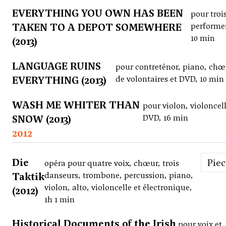
EVERYTHING YOU OWN HAS BEEN
pour troi
TAKEN TO A DEPOT SOMEWHERE
performe
10 min
(2013)
LANGUAGE RUINS
pour contreténor, piano, chœ
EVERYTHING (2013)
de volontaires et DVD, 10 min
WASH ME WHITER THAN
pour violon, violoncell
SNOW (2013)
DVD, 16 min
2012
Die
Pie
opéra pour quatre voix, chœur, trois
Taktik
danseurs, trombone, percussion, piano,
violon, alto, violoncelle et électronique,
(2012)
1h 1 min
Historical Documents of the Irish
pour voix et