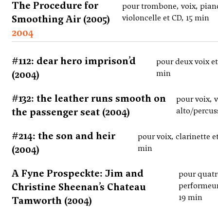
The Procedure for
pour trombone, voix, pian
Smoothing Air (2005)
violoncelle et CD, 15 min
2004
#112: dear hero imprison’d
pour deux voix et
(2004)
min
#132: the leather runs smooth on
pour voix, v
the passenger seat (2004)
alto/percus
#214: the son and heir
pour voix, clarinette et
(2004)
min
A Fyne Prospeckte: Jim and
pour quatr
Christine Sheenan’s Chateau
performeur
19 min
Tamworth (2004)