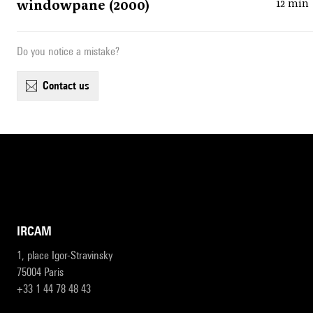
windowpane (2000)
12 min
Do you notice a mistake?
contact us
IRCAM
1, place Igor-Stravinsky
75004 Paris
+33 1 44 78 48 43