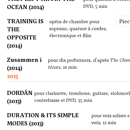
OCEAN (2014)
DVD, 5 min
TRAINING IS
Pie
opéra de chambre pour
THE
soprano, quatuor à cordes,
électronique et film
OPPOSITE
(2014)
Zusammen i
pour dix performers, d'après
The Chim
(2014)
Hours
, 10 min
2013
DORDÁN
pour clarinette, trombone, guitare, violoncel
(2013)
contrebasse et DVD, 35 min
DURATION & ITS SIMPLE
pour voix soliste 
MODES (2013)
voix, 12 min