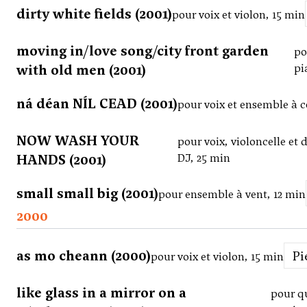
dirty white fields (2001)
pour voix et violon, 15 min
moving in/love song/city front garden
po
with old men (2001)
pi
ná déan NÍL CEAD (2001)
pour voix et ensemble à c
NOW WASH YOUR
pour voix, violoncelle et 
HANDS (2001)
DJ, 25 min
small small big (2001)
pour ensemble à vent, 12 min
2000
as mo cheann (2000)
P
pour voix et violon, 15 min
like glass in a mirror on a
pour qu