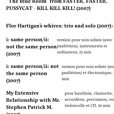
“The Blue Room” from FASTER, FASTER,
PUSSYCAT - KILL KILL KILL! (2007)
Flor Hartigan’s whives: trio and solo (2007)
7
i: same person/ii:
version pour voix soliste (avec
not the same person
psaltérion), instruments et
ordinateur, 23 min
(2007)
i: same person/ii: not
version pour voix soliste (av
the same person
psaltérion) et électronique, 
min
(2007)
My Extensive
pour hautbois, clarinette,
Relationship with Mr.
accordéon, percussion, vo
violoncelle et CD, 20 min
Stephen Patrick M.