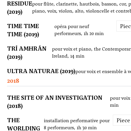
RESIDUE
pour flûte, clarinette, hautbois, basson, cor, 
(2019)
piano, voix, violon, alto, violoncelle et contr
TIME TIME
Pie
opéra pour neuf
TIME (2019)
performeurs, 1h 20 min
TRÍ AMHRÁN
pour voix et piano, the Contempora
(2019)
Ireland, 14 min
ULTRA NATURAE (2019)
pour voix et ensemble à v
2018
THE SITE OF AN INVESTIGATION
pour voix 
(2018)
min
THE
Piece
installation performative pour
WORLDING
8 performeurs, 1h 30 min