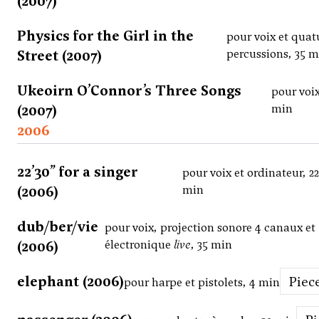
(2007)
Physics for the Girl in the
pour voix et quat
Street (2007)
percussions, 35 
Ukeoirn O’Connor’s Three Songs
pour voix
(2007)
min
2006
22’30” for a singer
pour voix et ordinateur, 22
(2006)
min
dub/ber/vie
pour voix, projection sonore 4 canaux et
(2006)
électronique
live
, 35 min
elephant (2006)
Piec
pour harpe et pistolets, 4 min