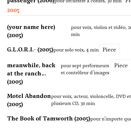
passenger (2006)
P
pour orchestre à cordes, 30 min
2005
(your name here)
pour voix, violon et vidéo, 2
(2005)
min
G.L.O.R.I.- (2005)
Piece
pour solo voix, 4 min
meanwhile, back
Piece
pour sept performeurs
at the ranch…
et contrôleur d'images
(2005)
Motel Abandon
pour voix, acteur, violoncelle, DVD et
(2005)
plusieurs CD, 30 min
The Book of Tamworth (2005)
pour n'importe quel