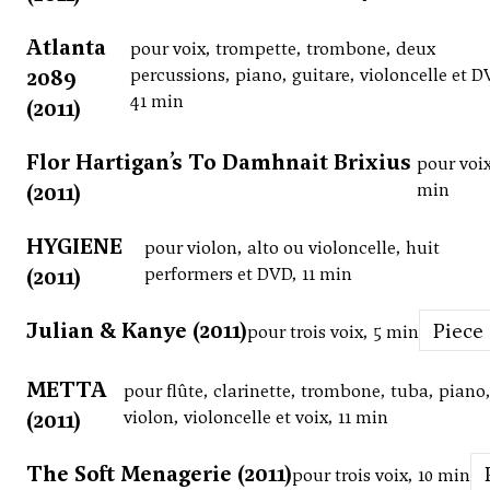
Atlanta
pour voix, trompette, trombone, deux
2089
percussions, piano, guitare, violoncelle et D
41 min
(2011)
Flor Hartigan’s To Damhnait Brixius
pour voix
(2011)
min
HYGIENE
pour violon, alto ou violoncelle, huit
(2011)
performers et DVD, 11 min
Julian & Kanye (2011)
Piece
pour trois voix, 5 min
METTA
pour flûte, clarinette, trombone, tuba, piano
(2011)
violon, violoncelle et voix, 11 min
The Soft Menagerie (2011)
pour trois voix, 10 min