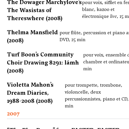
The Dowager Marchylove’s
pour voix, sifflet en fe
The Wasistas of
blanc, kazoo et
électronique
live
, 15 
Thereswhere (2008)
Thelma Mansfield
pour flûte, percussion et piano 
(2008)
DVD, 25 min
Turf Boon’s Community
pour voix, ensemble 
Choir Drawing 8291: lámh
chambre et ordinateur
min
(2008)
Violetta Mahon’s
pour trompette, trombone,
Dream Diaries,
violoncelle, deux
percussionnistes, piano et CD,
1988-2008 (2008)
min
2007