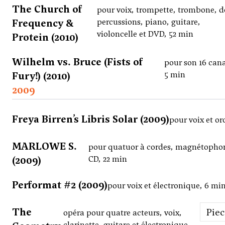
The Church of
pour voix, trompette, trombone, 
Frequency &
percussions, piano, guitare,
violoncelle et DVD, 52 min
Protein (2010)
Wilhelm vs. Bruce (Fists of
pour son 16 can
Fury!) (2010)
5 min
2009
Freya Birren’s Libris Solar (2009)
pour voix et or
MARLOWE S.
pour quatuor à cordes, magnétopho
(2009)
CD, 22 min
Performat #2 (2009)
pour voix et électronique, 6 mi
The
Pie
opéra pour quatre acteurs, voix,
clarinette, guitare et électronique