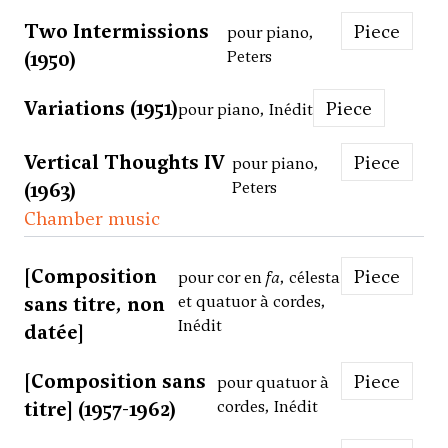
Two Intermissions
Piece
pour piano,
(1950)
Peters
Variations (1951)
Piece
pour piano, Inédit
Vertical Thoughts IV
Piece
pour piano,
(1963)
Peters
Chamber music
[Composition
Piece
pour cor en
fa
, célesta
sans titre, non
et quatuor à cordes,
Inédit
datée]
[Composition sans
Piece
pour quatuor à
titre] (1957-1962)
cordes, Inédit