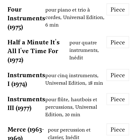
Four
Piece
pour piano et trio à
Instruments
cordes, Universal Edition,
6 min
(1975)
Half a Minute It's
Piece
pour quatre
All I've Time For
instruments,
Inédit
(1972)
Instruments
Piece
pour cinq instruments,
I (1974)
Universal Edition, 18 min
Instruments
Piece
pour flûte, hautbois et
III (1977)
percussions, Universal
Edition, 20 min
Merce (1963-
Piece
pour percussion et
1969)
clavier, Inédit