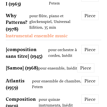
I (1963)
Peters
Why
Piece
pour flûte, piano et
Patterns?
glockenspiel, Universal
Edition, 35 min
(1978)
Instrumental ensemble music
[composition
Piece
pour orchestre à
sans titre] (1945)
cordes, Inédit
[Samoa] (1968)
Piece
pour ensemble, Inédit
Atlantis
Piece
pour ensemble de chambre,
(1959)
Peters
Composition
Piece
pour quinze
(1959)
instruments, Inédit