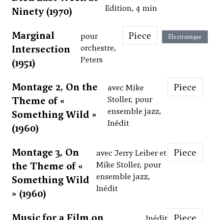
Edition, 4 min
Ninety (1970)
Marginal
Piece
pour
Électronique
Intersection
orchestre,
Peters
(1951)
Montage 2, On the
Piece
avec Mike
Theme of «
Stoller, pour
ensemble jazz,
Something Wild »
Inédit
(1960)
Montage 3, On
Piece
avec Jerry Leiber et
the Theme of «
Mike Stoller, pour
ensemble jazz,
Something Wild
Inédit
» (1960)
Music for a Film on
Piece
Inédit