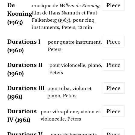
De
Piece
musique de
Willem de Kooning
,
Kooning
film de Hans Namuth et Paul
Falkenberg (1963), pour cinq
(1963)
instruments, Peters, 12 min
Durations I
Piece
pour quatre instrument,
(1960)
Peters
Durations II
Piece
pour violoncelle, piano,
(1960)
Peters
Durations III
Piece
pour tuba, violon et
(1961)
piano, Peters
Durations
Piece
pour vibraphone, violon et
IV (1961)
violoncelle, Peters
Durations V
Piece
pour six instruments,