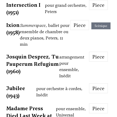
Intersection I
Piece
pour grand orchestre,
(1951)
Peters
Ixion
Piece
Summerspace
, ballet pour
Scénique
(1958)
ensemble de chambre ou
deux pianos, Peters, 11
min
Josquin Desprez, Tu
Piece
arrangement
Pauperum Refugium
pour
ensemble,
(1960)
Inédit
Jubilee
Piece
pour orchestre à cordes,
(1943)
Inédit
Madame Press
Piece
pour ensemble,
Died Last Week at
Universal