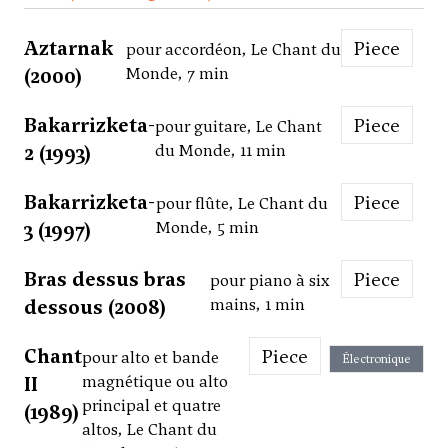
Aztarnak
Piece
pour accordéon, Le Chant du
(2000)
Monde, 7 min
Bakarrizketa-
Piece
pour guitare, Le Chant
2 (1993)
du Monde, 11 min
Bakarrizketa-
Piece
pour flûte, Le Chant du
3 (1997)
Monde, 5 min
Bras dessus bras
Piece
pour piano à six
dessous (2008)
mains, 1 min
Chant
Piece
pour alto et bande
Électronique
II
magnétique ou alto
principal et quatre
(1989)
altos, Le Chant du