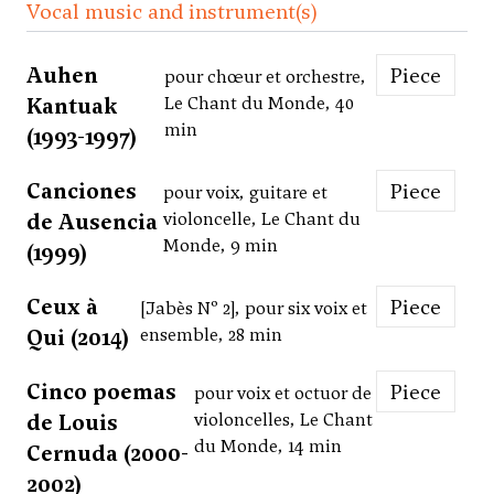
Vocal music and instrument(s)
Auhen
Piece
pour chœur et orchestre,
Kantuak
Le Chant du Monde, 40
min
(1993-1997)
Canciones
Piece
pour voix, guitare et
de Ausencia
violoncelle, Le Chant du
Monde, 9 min
(1999)
Ceux à
Piece
[Jabès Nº 2], pour six voix et
Qui (2014)
ensemble, 28 min
Cinco poemas
Piece
pour voix et octuor de
de Louis
violoncelles, Le Chant
du Monde, 14 min
Cernuda (2000-
2002)