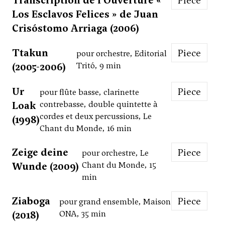
Transcription de l'Ouverture «
Piece
Los Esclavos Felices » de Juan
Crisóstomo Arriaga (2006)
Ttakun
Piece
pour orchestre, Editorial
(2005-2006)
Tritó, 9 min
Ur
Piece
pour flûte basse, clarinette
Loak
contrebasse, double quintette à
cordes et deux percussions, Le
(1998)
Chant du Monde, 16 min
Zeige deine
Piece
pour orchestre, Le
Wunde (2009)
Chant du Monde, 15
min
Ziaboga
Piece
pour grand ensemble, Maison
(2018)
ONA, 35 min