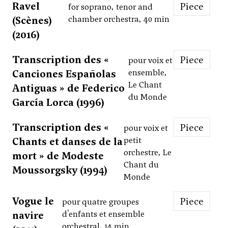
Ravel
Piece
for soprano, tenor and
(Scènes)
chamber orchestra, 40 min
(2016)
Transcription des «
Piece
pour voix et
Canciones Españolas
ensemble,
Le Chant
Antiguas » de Federico
du Monde
García Lorca (1996)
Transcription des «
Piece
pour voix et
Chants et danses de la
petit
orchestre, Le
mort » de Modeste
Chant du
Moussorgsky (1994)
Monde
Vogue le
Piece
pour quatre groupes
navire
d'enfants et ensemble
orchestral, 14 min