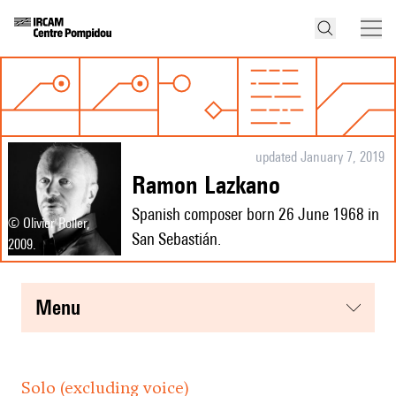
updated January 7, 2019
Ramon Lazkano
Spanish composer born 26 June 1968 in
© Olivier Roller,
San Sebastián.
2009.
menu
Solo (excluding voice)