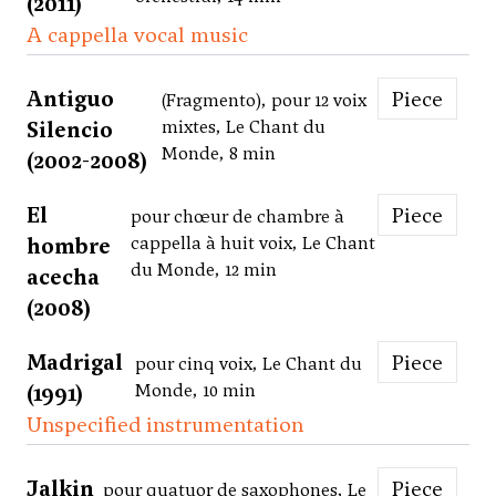
(2011)
A cappella vocal music
Antiguo
Piece
(Fragmento), pour 12 voix
Silencio
mixtes, Le Chant du
Monde, 8 min
(2002-2008)
El
Piece
pour chœur de chambre à
hombre
cappella à huit voix, Le Chant
du Monde, 12 min
acecha
(2008)
Madrigal
Piece
pour cinq voix, Le Chant du
(1991)
Monde, 10 min
Unspecified instrumentation
Jalkin
Piece
pour quatuor de saxophones, Le