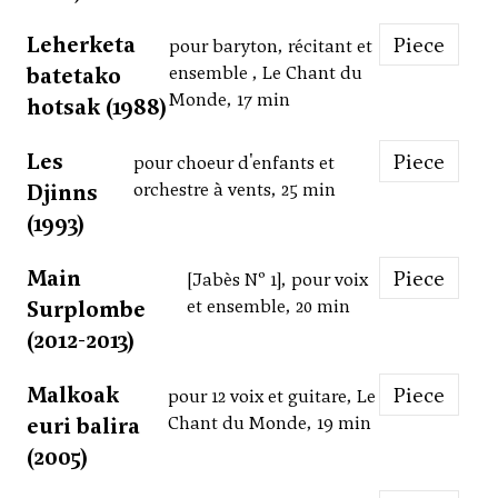
Leherketa
Piece
pour baryton, récitant et
batetako
ensemble , Le Chant du
Monde, 17 min
hotsak (1988)
Les
Piece
pour choeur d'enfants et
Djinns
orchestre à vents, 25 min
(1993)
Main
Piece
[Jabès Nº 1], pour voix
Surplombe
et ensemble, 20 min
(2012-2013)
Malkoak
Piece
pour 12 voix et guitare, Le
euri balira
Chant du Monde, 19 min
(2005)