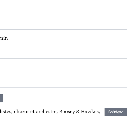
 min
listes, chœur et orchestre, Boosey & Hawkes,
Scénique