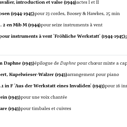
alier, introduction et valse (1944)
actes I et II
en (1944-1945)
pour 23 cordes, Boosey & Hawkes, 25 min
 2 en Mib M (1944)
pour seize instruments à vent
our instruments à vent 'Fröhliche Werkstatt' (1944-1945)
 Daphne (1943)
épilogue de
Daphne
pour chœur mixte a capp
ert, Kupelwieser-Walzer (1943)
arrangement pour piano
1 in F 'Aus der Werkstatt eines Invaliden' (1943)
pour 16 in
ein (1943)
pour une voix chantée
are (1943)
pour timbales et cuivres