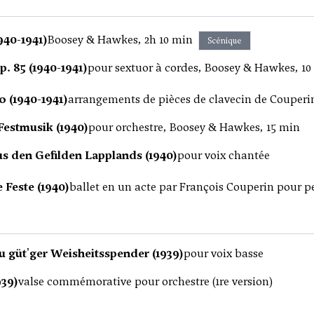
940-1941)
Boosey & Hawkes, 2h 10 min
Scénique
p. 85 (1940-1941)
pour sextuor à cordes, Boosey & Hawkes, 10
o (1940-1941)
arrangements de pièces de clavecin de Couperi
Festmusik (1940)
pour orchestre, Boosey & Hawkes, 15 min
us den Gefilden Lapplands (1940)
pour voix chantée
 Feste (1940)
ballet en un acte par François Couperin pour pe
 güt'ger Weisheitsspender (1939)
pour voix basse
39)
valse commémorative pour orchestre (1re version)