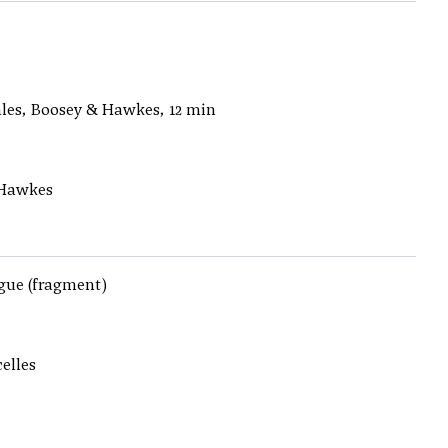
ales, Boosey & Hawkes, 12 min
 Hawkes
gue (fragment)
elles