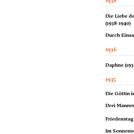
1938
Die Liebe d
(1938-1940)
Durch Einsa
1936
Daphne (193
1935
Die Göttin 
Drei Mannerc
Friedenstag 
Im Sonnensc