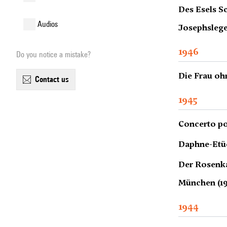
Des Esels Sc
audios
Josephslege
1946
Do you notice a mistake?
Die Frau oh
contact us
1945
Concerto pou
Daphne-Etüd
Der Rosenkav
München (19
1944