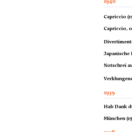
1940
Capriccio (1
Capriccio, o
Divertiment
Japanische 
Notschrei a
Verklungene
1939
Hab Dank du
München (19