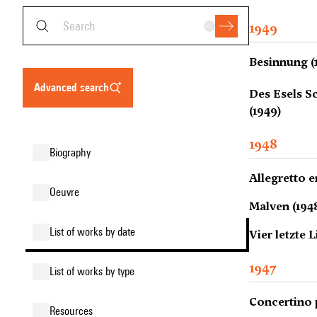
1949
Besinnung (
advanced search
Des Esels Sc
(1949)
1948
biography
Allegretto e
oeuvre
Malven (194
list of works by date
Vier letzte 
1947
list of works by type
Concertino p
resources