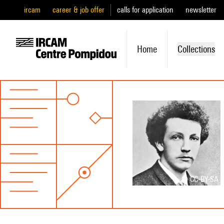
ircam
career & job offer
calls for application
newsletter
Home
Collections
© CC-BY-SA