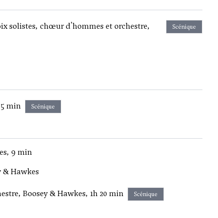
oix solistes, chœur d'hommes et orchestre,
Scénique
45 min
Scénique
es, 9 min
y & Hawkes
chestre, Boosey & Hawkes, 1h 20 min
Scénique