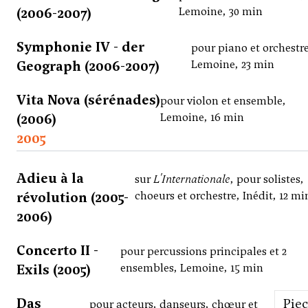
(2006-2007)
Lemoine, 30 min
Symphonie IV - der
pour piano et orchestr
Geograph (2006-2007)
Lemoine, 23 min
Vita Nova (sérénades)
pour violon et ensemble,
(2006)
Lemoine, 16 min
2005
Adieu à la
sur
L'Internationale
, pour solistes,
révolution (2005-
choeurs et orchestre, Inédit, 12 mi
2006)
Concerto II -
pour percussions principales et 2
Exils (2005)
ensembles, Lemoine, 15 min
Das
Pie
pour acteurs, danseurs, chœur et