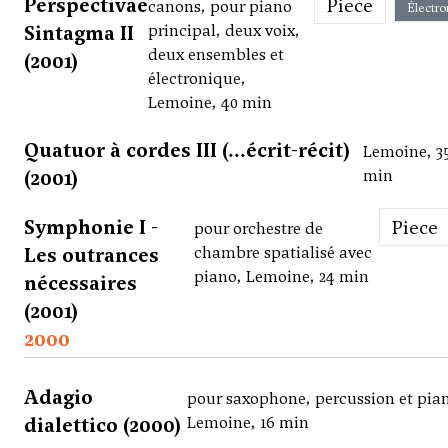
Perspectivae
Piece
canons, pour piano
Électro
Sintagma II
principal, deux voix,
deux ensembles et
(2001)
électronique,
Lemoine, 40 min
Quatuor à cordes III (...écrit-récit)
Lemoine, 3
(2001)
min
Symphonie I -
Piece
pour orchestre de
Les outrances
chambre spatialisé avec
piano, Lemoine, 24 min
nécessaires
(2001)
2000
Adagio
pour saxophone, percussion et pia
dialettico (2000)
Lemoine, 16 min