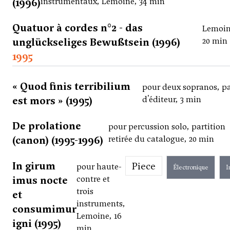
(1996)
instrumentaux, Lemoine, 34 min
Quatuor à cordes n°2 - das
Lemoin
unglückseliges Bewußtsein (1996)
20 min
1995
« Quod finis terribilium
pour deux sopranos, p
est mors » (1995)
d'éditeur, 3 min
De prolatione
pour percussion solo, partition
(canon) (1995-1996)
retirée du catalogue, 20 min
In girum
Piece
pour haute-
Électronique
I
imus nocte
contre et
trois
et
instruments,
consumimur
Lemoine, 16
igni (1995)
min