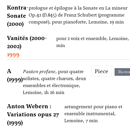
Kontra-
prologue et épilogue à la Sonate en La mineur
Sonate
Op.42 (D.845) de Franz Schubert (programme
composé), pour pianoforte, Lemoine, 19 min
(2000)
Vanités (2000-
pour 2 voix et ensemble, Lemoine,
2002)
min
1999
A
Piece
Passion profane
, pour quatre
Électro
(1999)
solistes, quatre chœurs, deux
ensembles et électronique,
Lemoine, 1h 26 min
Anton Webern :
arrangement pour piano et
Variations opus 27
ensemble instrumental,
Lemoine, 7 min
(1999)