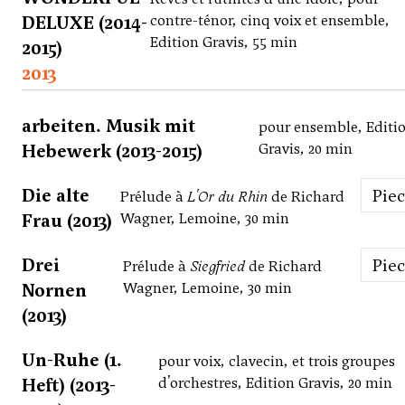
DELUXE (2014-
contre-ténor, cinq voix et ensemble,
Edition Gravis, 55 min
2015)
2013
arbeiten. Musik mit
pour ensemble, Editi
Hebewerk (2013-2015)
Gravis, 20 min
Die alte
Pie
Prélude à
L'Or du Rhin
de Richard
Frau (2013)
Wagner, Lemoine, 30 min
Drei
Pie
Prélude à
Siegfried
de Richard
Nornen
Wagner, Lemoine, 30 min
(2013)
Un-Ruhe (1.
pour voix, clavecin, et trois groupes
Heft) (2013-
d'orchestres, Edition Gravis, 20 min