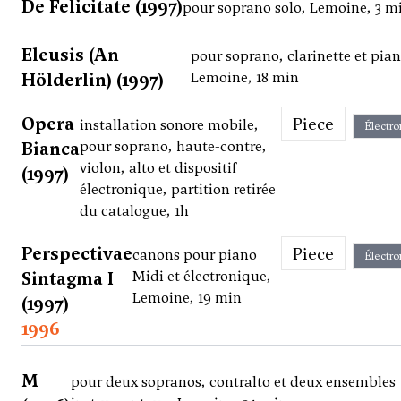
De Felicitate (1997)
pour soprano solo, Lemoine, 3 m
Eleusis (An
pour soprano, clarinette et pian
Hölderlin) (1997)
Lemoine, 18 min
Opera
Piece
installation sonore mobile,
Électro
Bianca
pour soprano, haute-contre,
violon, alto et dispositif
(1997)
électronique, partition retirée
du catalogue, 1h
Perspectivae
Piece
canons pour piano
Électro
Sintagma I
Midi et électronique,
Lemoine, 19 min
(1997)
1996
M
pour deux sopranos, contralto et deux ensembles