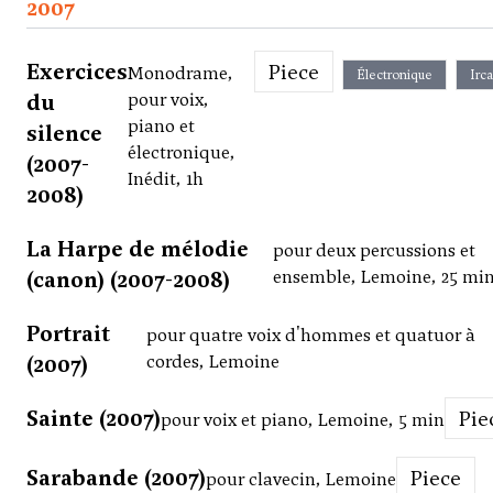
2007
Exercices
Piece
Monodrame,
Électronique
Irc
du
pour voix,
piano et
silence
électronique,
(2007-
Inédit, 1h
2008)
La Harpe de mélodie
pour deux percussions et
(canon) (2007-2008)
ensemble, Lemoine, 25 mi
Portrait
pour quatre voix d'hommes et quatuor à
(2007)
cordes, Lemoine
Sainte (2007)
Pi
pour voix et piano, Lemoine, 5 min
Sarabande (2007)
Piece
pour clavecin, Lemoine