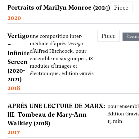
Portraits of Marilyn Monroe (2024)
Piece
2020
Vertigo
Piece
une composition inter-
Électro
–
médiale d'après
Vertigo
d'Alfred Hitchcock, pour
Infinite
ensemble en six groupes, 18
Screen
modules d'images et
(2020-
électronique, Edition Gravis
2021)
2018
APRÈS UNE LECTURE DE MARX:
pour ensembl
III. Tombeau de Mary-Ann
Edition Gravis
15 min
Walkley (2018)
2017