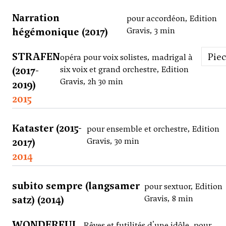
Narration
pour accordéon, Edition
hégémonique (2017)
Gravis, 3 min
STRAFEN
Pie
opéra pour voix solistes, madrigal à
(2017-
six voix et grand orchestre, Edition
Gravis, 2h 30 min
2019)
2015
Kataster (2015-
pour ensemble et orchestre, Edition
2017)
Gravis, 30 min
2014
subito sempre (langsamer
pour sextuor, Edition
satz) (2014)
Gravis, 8 min
WONDERFUL
Rêves et futilités d'une idôle, pour