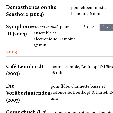
Demosthenes on the
pour choeur mixte,
Seashore (2004)
Lemoine, 6 min
Symphonie
Piece
anima mundi
, pour
Électro
III (2004)
ensemble et
électronique, Lemoine,
57 min
2003
Café Leonhardt
pour ensemble, Breitkopf & Härte
(2003)
18 min
Die
pour flûte, clarinette basse et
Vorüberlaufenden
violoncelle, Breitkopf & Härtel, 10
min
(2003)
Gesangbuch (I, 1)
pour soprano et piano, Lemoin