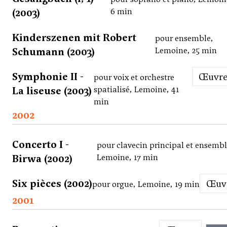
(2003)
6 min
Kinderszenen mit Robert
pour ensemble,
Schumann (2003)
Lemoine, 25 min
Symphonie II -
Œuvr
pour voix et orchestre
La liseuse (2003)
spatialisé, Lemoine, 41
min
2002
Concerto I -
pour clavecin principal et ensembl
Birwa (2002)
Lemoine, 17 min
Six pièces (2002)
Œu
pour orgue, Lemoine, 19 min
2001