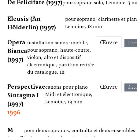
De Felicitate (1997)
pour soprano solo, Lemoine, 3 m
Eleusis (An
pour soprano, clarinette et pian
Hölderlin) (1997)
Lemoine, 18 min
Opera
Œuvre
installation sonore mobile,
Élect
Bianca
pour soprano, haute-contre,
violon, alto et dispositif
(1997)
électronique, partition retirée
du catalogue, 1h
Perspectivae
Œuvre
canons pour piano
Élect
Sintagma I
Midi et électronique,
Lemoine, 19 min
(1997)
1996
M
pour deux sopranos, contralto et deux ensembles