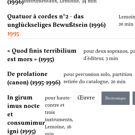
(1996)
instrumentaux, Lemoine, 34 min
Quatuor à cordes n°2 - das
Lemoin
unglückseliges Bewußtsein (1996)
20 min
1995
« Quod finis terribilium
pour deux sopranos, p
est mors » (1995)
d'éditeur, 3 min
De prolatione
pour percussion solo, partition
(canon) (1995-1996)
retirée du catalogue, 20 min
In girum
Œuvre
pour haute-
Électronique
imus nocte
contre et
trois
et
instruments,
consumimur
Lemoine, 16
igni (1995)
min