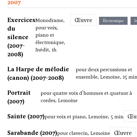
2007
Exercices
Œuvre
Monodrame,
Électronique
I
du
pour voix,
piano et
silence
électronique,
(2007-
Inédit, 1h
2008)
La Harpe de mélodie
pour deux percussions et
(canon) (2007-2008)
ensemble, Lemoine, 25 mi
Portrait
pour quatre voix d'hommes et quatuor à
(2007)
cordes, Lemoine
Sainte (2007)
Œ
pour voix et piano, Lemoine, 5 min
Sarabande (2007)
Œuvre
pour clavecin, Lemoine