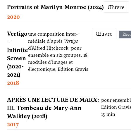
Portraits of Marilyn Monroe (2024)
Œuvre
2020
Vertigo
Œuvre
une composition inter-
Élect
–
médiale d'après
Vertigo
d'Alfred Hitchcock, pour
Infinite
ensemble en six groupes, 18
Screen
modules d'images et
(2020-
électronique, Edition Gravis
2021)
2018
APRÈS UNE LECTURE DE MARX:
pour ensembl
III. Tombeau de Mary-Ann
Edition Gravis
15 min
Walkley (2018)
2017