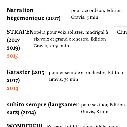
Narration
pour accordéon, Edition
hégémonique (2017)
Gravis, 3 min
STRAFEN
Œu
opéra pour voix solistes, madrigal à
(2017-
six voix et grand orchestre, Edition
Gravis, 2h 30 min
2019)
2015
Kataster (2015-
pour ensemble et orchestre, Edition
2017)
Gravis, 30 min
2014
subito sempre (langsamer
pour sextuor, Edition
satz) (2014)
Gravis, 8 min
WONDERFUL
Rêves et futilités d'une idôle, pour