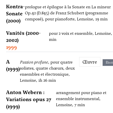
Kontra-
prologue et épilogue à la Sonate en La mineur
Sonate
Op.42 (D.845) de Franz Schubert (programme
composé), pour pianoforte, Lemoine, 19 min
(2000)
Vanités (2000-
pour 2 voix et ensemble, Lemoine,
2002)
min
1999
A
Œuvre
Passion profane
, pour quatre
Élect
(1999)
solistes, quatre chœurs, deux
ensembles et électronique,
Lemoine, 1h 26 min
Anton Webern :
arrangement pour piano et
Variations opus 27
ensemble instrumental,
Lemoine, 7 min
(1999)