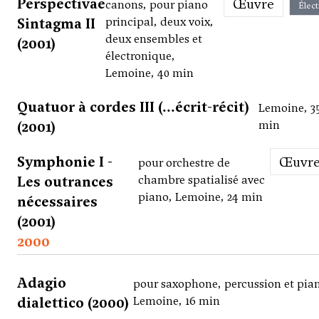
Perspectivae
Œuvre
canons, pour piano
Élect
Sintagma II
principal, deux voix,
deux ensembles et
(2001)
électronique,
Lemoine, 40 min
Quatuor à cordes III (...écrit-récit)
Lemoine, 3
(2001)
min
Symphonie I -
Œuvr
pour orchestre de
Les outrances
chambre spatialisé avec
piano, Lemoine, 24 min
nécessaires
(2001)
2000
Adagio
pour saxophone, percussion et pia
dialettico (2000)
Lemoine, 16 min