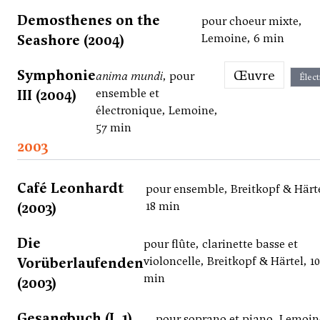
Demosthenes on the
pour choeur mixte,
Seashore (2004)
Lemoine, 6 min
Symphonie
Œuvre
anima mundi
, pour
Élect
III (2004)
ensemble et
électronique, Lemoine,
57 min
2003
Café Leonhardt
pour ensemble, Breitkopf & Härte
(2003)
18 min
Die
pour flûte, clarinette basse et
Vorüberlaufenden
violoncelle, Breitkopf & Härtel, 10
min
(2003)
Gesangbuch (I, 1)
pour soprano et piano, Lemoin