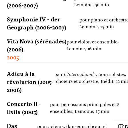
(2006-2007)
Lemoine, 30 min
Symphonie IV - der
pour piano et orchestr
Geograph (2006-2007)
Lemoine, 23 min
Vita Nova (sérénades)
pour violon et ensemble,
(2006)
Lemoine, 16 min
2005
Adieu à la
sur
L'Internationale
, pour solistes,
révolution (2005-
choeurs et orchestre, Inédit, 12 mi
2006)
Concerto II -
pour percussions principales et 2
Exils (2005)
ensembles, Lemoine, 15 min
Das
Œu
pour acteurs, danseurs, chœur et