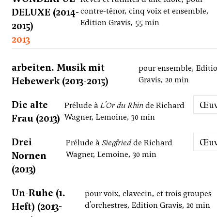
DELUXE (2014-
contre-ténor, cinq voix et ensemble,
Edition Gravis, 55 min
2015)
2013
arbeiten. Musik mit
pour ensemble, Editi
Hebewerk (2013-2015)
Gravis, 20 min
Die alte
Œu
Prélude à
L'Or du Rhin
de Richard
Frau (2013)
Wagner, Lemoine, 30 min
Drei
Œu
Prélude à
Siegfried
de Richard
Nornen
Wagner, Lemoine, 30 min
(2013)
Un-Ruhe (1.
pour voix, clavecin, et trois groupes
Heft) (2013-
d'orchestres, Edition Gravis, 20 min