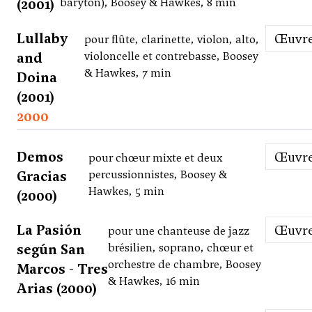
(2001)
baryton), Boosey & Hawkes, 8 min
Lullaby
Œuvr
pour flûte, clarinette, violon, alto,
and
violoncelle et contrebasse, Boosey
& Hawkes, 7 min
Doina
(2001)
2000
Demos
Œuvr
pour chœur mixte et deux
Gracias
percussionnistes, Boosey &
Hawkes, 5 min
(2000)
La Pasión
Œuvr
pour une chanteuse de jazz
según San
brésilien, soprano, chœur et
orchestre de chambre, Boosey
Marcos - Tres
& Hawkes, 16 min
Arias (2000)