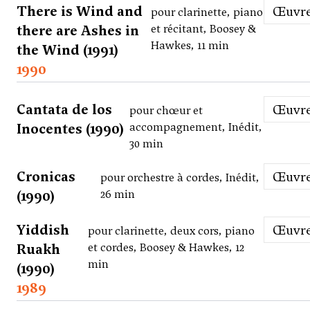
There is Wind and
Œuvr
pour clarinette, piano
there are Ashes in
et récitant, Boosey &
Hawkes, 11 min
the Wind (1991)
1990
Cantata de los
Œuvr
pour chœur et
Inocentes (1990)
accompagnement, Inédit,
30 min
Cronicas
Œuvr
pour orchestre à cordes, Inédit,
(1990)
26 min
Yiddish
Œuvr
pour clarinette, deux cors, piano
Ruakh
et cordes, Boosey & Hawkes, 12
min
(1990)
1989