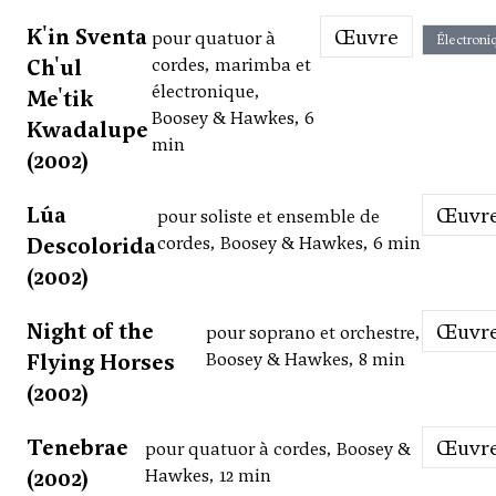
K'in Sventa
Œuvre
pour quatuor à
Électroni
Ch'ul
cordes, marimba et
électronique,
Me'tik
Boosey & Hawkes, 6
Kwadalupe
min
(2002)
Lúa
Œuvr
pour soliste et ensemble de
Descolorida
cordes, Boosey & Hawkes, 6 min
(2002)
Night of the
Œuvr
pour soprano et orchestre,
Flying Horses
Boosey & Hawkes, 8 min
(2002)
Tenebrae
Œuvr
pour quatuor à cordes, Boosey &
(2002)
Hawkes, 12 min