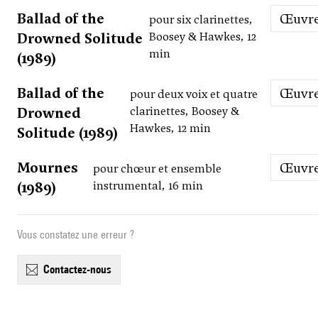
Ballad of the
Œuvr
pour six clarinettes,
Drowned Solitude
Boosey & Hawkes, 12
min
(1989)
Ballad of the
Œuvr
pour deux voix et quatre
Drowned
clarinettes, Boosey &
Hawkes, 12 min
Solitude (1989)
Mournes
Œuvr
pour chœur et ensemble
(1989)
instrumental, 16 min
Vous constatez une erreur ?
contactez-nous