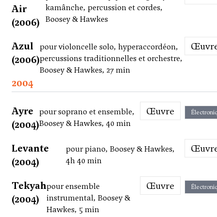
Air
kamânche, percussion et cordes,
Boosey & Hawkes
(2006)
Azul
Œuvr
pour violoncelle solo, hyperaccordéon,
(2006)
percussions traditionnelles et orchestre,
Boosey & Hawkes, 27 min
2004
Ayre
Œuvre
pour soprano et ensemble,
Électroni
(2004)
Boosey & Hawkes, 40 min
Levante
Œuvr
pour piano, Boosey & Hawkes,
(2004)
4h 40 min
Tekyah
Œuvre
pour ensemble
Électroni
(2004)
instrumental, Boosey &
Hawkes, 5 min