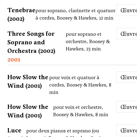
Tenebrae
Œuvr
pour soprano, clarinette et quatuor
(2002)
à cordes, Boosey & Hawkes, 12 min
Three Songs for
Œuvr
pour soprano et
Soprano and
orchestre, Boosey &
Hawkes, 23 min
Orchestra (2002)
2001
How Slow the
Œuvr
pour voix et quatuor à
Wind (2001)
cordes, Boosey & Hawkes, 8
min
How Slow the
Œuvr
pour voix et orchestre,
Wind (2001)
Boosey & Hawkes, 8 min
Luce
Œuvr
pour deux pianos et soprano (ou