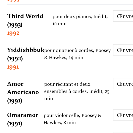
Third World
Œuvr
pour deux pianos, Inédit,
(1993)
10 min
1992
Yiddishbbuk
Œuvr
pour quatuor à cordes, Boosey
(1992)
& Hawkes, 14 min
1991
Amor
Œuvr
pour récitant et deux
Americano
ensembles à cordes, Inédit, 25
min
(1991)
Omaramor
Œuvr
pour violoncelle, Boosey &
(1991)
Hawkes, 8 min