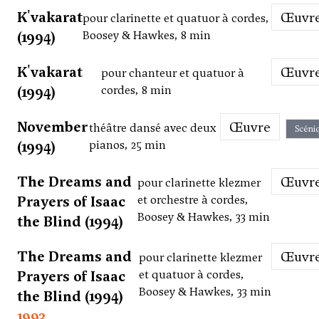
K'vakarat
Œuvr
pour clarinette et quatuor à cordes,
(1994)
Boosey & Hawkes, 8 min
K'vakarat
Œuvr
pour chanteur et quatuor à
(1994)
cordes, 8 min
November
Œuvre
théâtre dansé avec deux
Scéni
(1994)
pianos, 25 min
The Dreams and
Œuvr
pour clarinette klezmer
Prayers of Isaac
et orchestre à cordes,
Boosey & Hawkes, 33 min
the Blind (1994)
The Dreams and
Œuvr
pour clarinette klezmer
Prayers of Isaac
et quatuor à cordes,
Boosey & Hawkes, 33 min
the Blind (1994)
1993