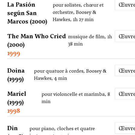
La Pasión
Œuvr
pour solistes, chœur et
según San
orchestre, Boosey &
Hawkes, 1h 27 min
Marcos (2000)
The Man Who Cried
Œuvr
musique de film, 1h
(2000)
38 min
1999
Doina
Œuvr
pour quatuor à cordes, Boosey &
(1999)
Hawkes, 4 min
Mariel
Œuvr
pour violoncelle et marimba, 8
(1999)
min
1998
Din
Œuvr
pour piano, cloches et quatre