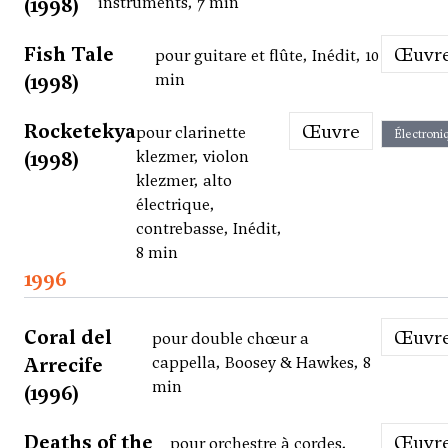
(1998)
instruments, 7 min
Fish Tale
Œuvr
pour guitare et flûte, Inédit, 10
(1998)
min
Rocketekya
Œuvre
pour clarinette
Électroni
(1998)
klezmer, violon
klezmer, alto
électrique,
contrebasse, Inédit,
8 min
1996
Coral del
Œuvr
pour double chœur a
Arrecife
cappella, Boosey & Hawkes, 8
min
(1996)
Deaths of the
Œuvr
pour orchestre à cordes,