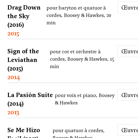
Drag Down
Œuvr
pour baryton et quatuor à
the Sky
cordes, Boosey & Hawkes, 20
min
(2016)
2015
Sign of the
Œuvr
pour cor et orchestre à
Leviathan
cordes, Boosey & Hawkes, 15
min
(2015)
2014
La Pasión Suite
Œuvr
pour voix et piano, Boosey
(2014)
& Hawkes
2013
Se Me Hizo
Œuvr
pour quatuor à cordes,
Boosey & Hawkes