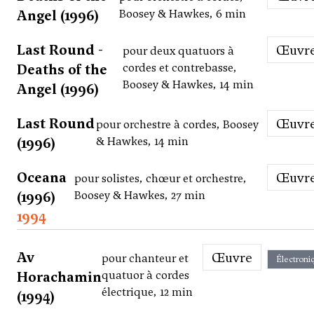
Angel (1996)
Boosey & Hawkes, 6 min
Last Round -
Œuvr
pour deux quatuors à
Deaths of the
cordes et contrebasse,
Boosey & Hawkes, 14 min
Angel (1996)
Last Round
Œuvr
pour orchestre à cordes, Boosey
(1996)
& Hawkes, 14 min
Oceana
Œuvr
pour solistes, chœur et orchestre,
(1996)
Boosey & Hawkes, 27 min
1994
Av
Œuvre
pour chanteur et
Électroni
Horachamin
quatuor à cordes
électrique, 12 min
(1994)