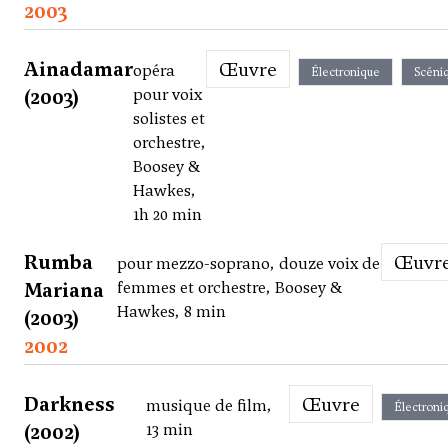
2003
Ainadamar
Œuvre
opéra
Électronique
Scéni
(2003)
pour voix
solistes et
orchestre,
Boosey &
Hawkes,
1h 20 min
Rumba
Œuvr
pour mezzo-soprano, douze voix de
Mariana
femmes et orchestre, Boosey &
Hawkes, 8 min
(2003)
2002
Darkness
Œuvre
musique de film,
Électroni
(2002)
13 min