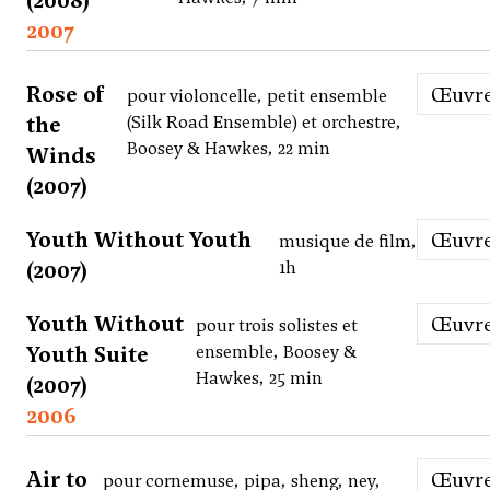
(2008)
2007
Rose of
Œuvr
pour violoncelle, petit ensemble
the
(Silk Road Ensemble) et orchestre,
Boosey & Hawkes, 22 min
Winds
(2007)
Youth Without Youth
Œuvr
musique de film,
(2007)
1h
Youth Without
Œuvr
pour trois solistes et
Youth Suite
ensemble, Boosey &
Hawkes, 25 min
(2007)
2006
Air to
Œuvr
pour cornemuse, pipa, sheng, ney,