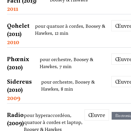
Facil (2013)
2011
Qohelet
Œuvr
pour quatuor à cordes, Boosey &
(2011)
Hawkes, 12 min
2010
Phœnix
Œuvr
pour orchestre, Boosey &
(2010)
Hawkes, 7 min
Sidereus
Œuvr
pour orchestre, Boosey &
(2010)
Hawkes, 8 min
2009
Radio
Œuvre
pour hyperaccordéon,
Électroni
(2009)
quatuor à cordes et laptop,
Boosey & Hawkes