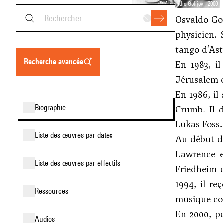
© Alejandro Golijov - 2000
Osvaldo Gol
physicien.
tango d’Ast
recherche avancée
En 1983, i
Jérusalem e
En 1986, il
biographie
Crumb
. Il
Lukas Foss
liste des œuvres par dates
Au début de
Lawrence e
liste des œuvres par effectifs
Friedheim 
1994, il re
ressources
musique co
En 2000, po
audios