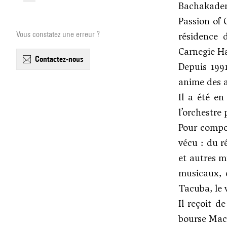
Bachakadem
Passion of 
Vous constatez une erreur ?
résidence 
Carnegie Ha
contactez-nous
Depuis 199
anime des 
Il a été en
l’orchestre
Pour compos
vécu : du r
et autres m
musicaux, 
Tacuba, le 
Il reçoit d
bourse MacA