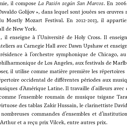
ie, il compose
La Pasión según San Marcos
. En 2006
Osvaldo Golijov », dans lequel sont jouées ses œuvres 
du Mostly Mozart Festival. En 2012-2013, il appart
ll de New York.
1, il enseigne à l’Université de Holy Cross. Il ens
ateliers au Carnegie Hall avec Dawn Upshaw et ensei
 résidence à l’orchestre symphonique de Chicago, au
 philharmonique de Los Angeles, aux festivals de Marlb
er, il utilise comme matière première les répertoires
épertoire occidental de différentes périodes aux musiq
usiques d'Amérique Latine. Il travaille d'ailleurs avec
comme l’ensemble roumain de musique tsigane Tara
virtuose des tablas Zakir Hussain, le clarinettiste Da
e nombreuses commandes d’ensembles et d’institutions
rthur et a reçu prix Vilcek, entre autres prix.