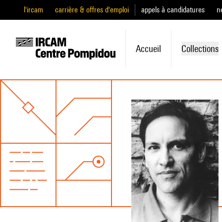
l'ircam
carrière & offres d'emploi
appels à candidatures
n
Accueil
Collections