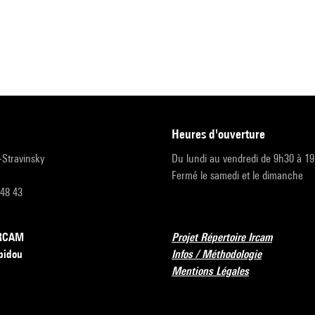
heures d'ouverture
r-Stravinsky
Du lundi au vendredi de 9h30 à 1
Fermé le samedi et le dimanche
 48 43
’IRCAM
Projet Répertoire Ircam
pidou
Infos / Méthodologie
Mentions Légales