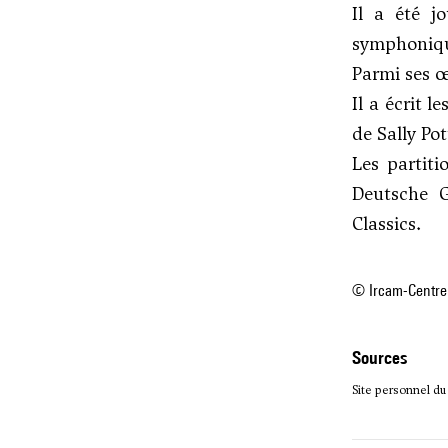
Il a été j
symphonique
Parmi ses œ
Il a écrit l
de Sally Pot
Les partiti
Deutsche G
Classics.
© Ircam-Centre
sources
Site personnel du