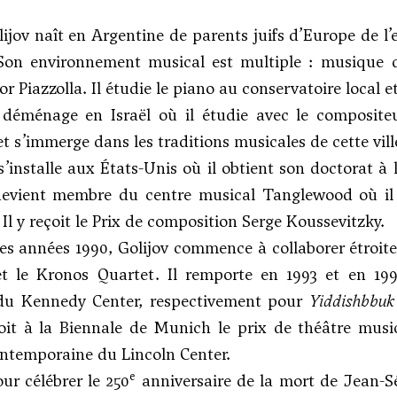
ijov naît en Argentine de parents juifs d’Europe de l’
 Son environnement musical est multiple : musique d
or Piazzolla. Il étudie le piano au conservatoire local
l déménage en Israël où il étudie avec le compos
t s’immerge dans les traditions musicales de cette vill
 s’installe aux États-Unis où il obtient son doctorat à
 devient membre du centre musical Tanglewood où il 
. Il y reçoit le Prix de composition Serge Koussevitzky.
s années 1990, Golijov commence à collaborer étroit
t le Kronos Quartet. Il remporte en 1993 et en 1
du Kennedy Center, respectivement pour
Yiddishbbuk
çoit à la Biennale de Munich le prix de théâtre mus
ntemporaine du Lincoln Center.
e
ur célébrer le 250
anniversaire de la mort de Jean-S