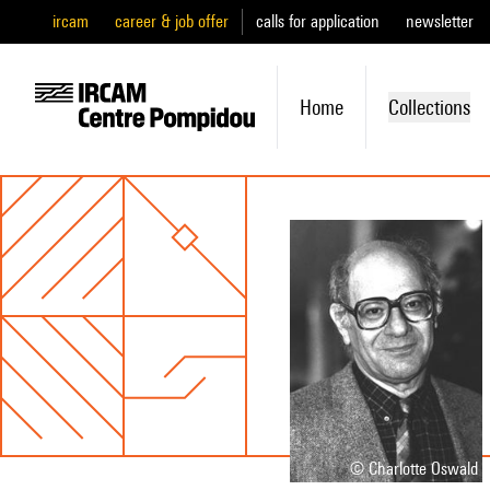
ircam
career & job offer
calls for application
newsletter
Home
Collections
© Charlotte Oswald