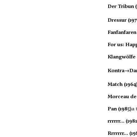
Der Tribun (
Dressur (197
Fanfanfaren 
For us: Happ
Klangwölfe 
Kontra→Dan
Match (1964
Morceau de 
Pan (1985)
a 
rrrrrr... (198
Rrrrrrr... (1