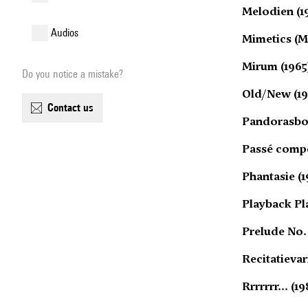
Melodien (1
audios
Mimetics (Me
Mirum (1965
Do you notice a mistake?
Old/New (19
contact us
Pandorasbo
Passé compo
Phantasie (1
Playback Pla
Prelude No. 
Recitatievar
Rrrrrrr... (1