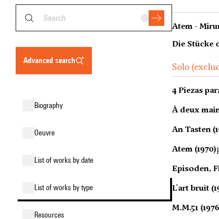
Atem - Miru
Die Stücke 
advanced search
Solo (exclu
4 Piezas par
biography
À deux main
An Tasten (1
oeuvre
Atem (1970)
list of works by date
Episoden, F
list of works by type
L'art bruit (
M.M.51 (1976
resources