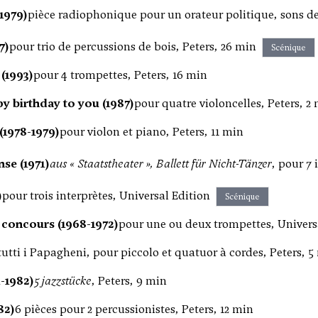
1979)
pièce radiophonique pour un orateur politique, sons de
7)
pour trio de percussions de bois, Peters, 26 min
Scénique
(1993)
pour 4 trompettes, Peters, 16 min
y birthday to you (1987)
pour quatre violoncelles, Peters, 2
(1978-1979)
pour violon et piano, Peters, 11 min
se (1971)
aus « Staatstheater », Ballett für Nicht-Tänzer
, pour 7
)
pour trois interprètes, Universal Edition
Scénique
concours (1968-1972)
pour une ou deux trompettes, Universa
tutti i Papagheni, pour piccolo et quatuor à cordes, Peters, 5
1-1982)
5 jazzstücke
, Peters, 9 min
982)
6 pièces pour 2 percussionistes, Peters, 12 min