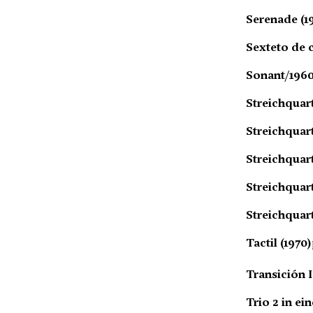
Serenade (1
Sexteto de c
Sonant/1960.
Streichquart
Streichquart
Streichquart
Streichquart
Streichquart
Tactil (1970)
Transición I
Trio 2 in ei