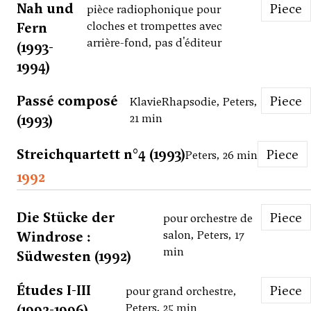
Nah und
Piece
pièce radiophonique pour
Fern
cloches et trompettes avec
arrière-fond, pas d'éditeur
(1993-
1994)
Passé composé
Piece
KlavieRhapsodie, Peters,
(1993)
21 min
Streichquartett n°4 (1993)
Piece
Peters, 26 min
1992
Die Stücke der
Piece
pour orchestre de
Windrose :
salon, Peters, 17
min
Südwesten (1992)
Études I-III
Piece
pour grand orchestre,
(1992-1996)
Peters, 25 min