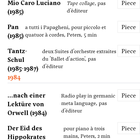
Mio Caro Luciano
Piece
Tape collage
, pas
(1985)
d'éditeur
Pan
Piece
a tutti i Papagheni, pour piccolo et
(1985)
quatuor à cordes, Peters, 5 min
Tantz-
Piece
deux Suites d'orchestre extraites
Schul
du 'Ballet d'action', pas
d'éditeur
(1985-1987)
1984
...nach einer
Piece
Radio play in germanic
Lektüre von
meta language, pas
d'éditeur
Orwell (1984)
Der Eid des
Piece
pour piano à trois
Hippokrates
mains, Peters, 2 min