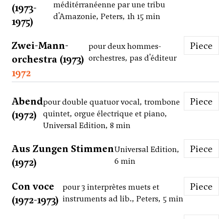
méditérranéenne par une tribu
(1973-
d'Amazonie, Peters, 1h 15 min
1975)
Zwei-Mann-
Piece
pour deux hommes-
orchestra (1973)
orchestres, pas d'éditeur
1972
Abend
Piece
pour double quatuor vocal, trombone
(1972)
quintet, orgue électrique et piano,
Universal Edition, 8 min
Aus Zungen Stimmen
Piece
Universal Edition,
(1972)
6 min
Con voce
Piece
pour 3 interprètes muets et
(1972-1973)
instruments ad lib., Peters, 5 min