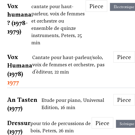
Vox
Piece
cantate pour haut-
Électronique
humana
parleur, voix de femmes
et orchestre ou
? (1978-
ensemble de quinze
1979)
instruments, Peters, 25
min
Vox
Piece
Cantate pour haut-parleur/solo,
Humana
voix de femmes et orchestre, pas
d'éditeur, 22 min
(1978)
1977
An Tasten
Piece
Etude pour piano, Universal
(1977)
Edition, 16 min
Dressur
Piece
pour trio de percussions de
Scénique
(1977)
bois, Peters, 26 min