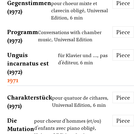
Gegenstimmen
Piece
pour choeur mixte et
(1972)
clavecin obligé, Universal
Edition, 6 min
Programm
Piece
Conversations with chamber
(1972)
music, Universal Edition
Unguis
Piece
für Klavier und ..., pas
incarnatus est
d'éditeur, 6 min
(1972)
1971
Charakterstück
Piece
pour quatuor de cithares,
(1971)
Universal Edition, 6 min
Die
Piece
pour choeur d'hommes (et/ou)
Mutation
d'enfants avec piano obligé,