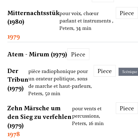
Mitternachtsstük
Piece
pour voix, chœur
(1980)
parlant et instruments ,
Peters, 34 min
1979
Atem - Mirum (1979)
Piece
Der
Piece
pièce radiophonique pour
Scénique
Tribun
un orateur politique, sons
de marche et haut-parleurs,
(1979)
Peters, 50 min
Zehn Märsche um
Piece
pour vents et
den Sieg zu verfehlen
percussions,
Peters, 16 min
(1979)
1978