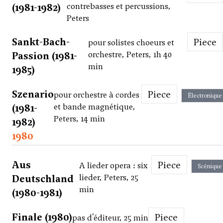
(1981-1982)
contrebasses et percussions,
Peters
Sankt-Bach-
Piece
pour solistes choeurs et
Passion (1981-
orchestre, Peters, 1h 40
min
1985)
Szenario
Piece
pour orchestre à cordes
Électronique
(1981-
et bande magnétique,
Peters, 14 min
1982)
1980
Aus
Piece
A lieder opera : six
Scénique
Deutschland
lieder, Peters, 25
min
(1980-1981)
Finale (1980)
Piece
pas d'éditeur, 25 min