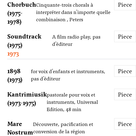
Chorbuch
Piece
Cinquante-trois chorals à
(1975-
interpréter dans n'importe quelle
combinaison , Peters
1978)
Soundtrack
Piece
A film radio play, pas
(1975)
d'éditeur
1973
1898
Piece
for voix d'enfants et instruments,
(1973)
pas d'éditeur
Kantrimiusik
Piece
pastorale pour voix et
(1973-1975)
instruments, Universal
Edition, 48 min
Mare
Piece
Découverte, pacification et
Nostrum
conversion de la région