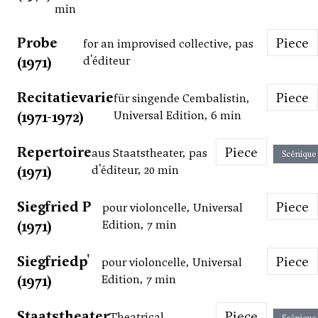
min
Probe
Piece
for an improvised collective, pas
(1971)
d'éditeur
Recitatievarie
Piece
für singende Cembalistin,
(1971-1972)
Universal Edition, 6 min
Repertoire
Piece
aus Staatstheater, pas
Scénique
(1971)
d'éditeur, 20 min
Siegfried P
Piece
pour violoncelle, Universal
(1971)
Edition, 7 min
Siegfriedp'
Piece
pour violoncelle, Universal
(1971)
Edition, 7 min
Staatstheater
Piece
Theatrical