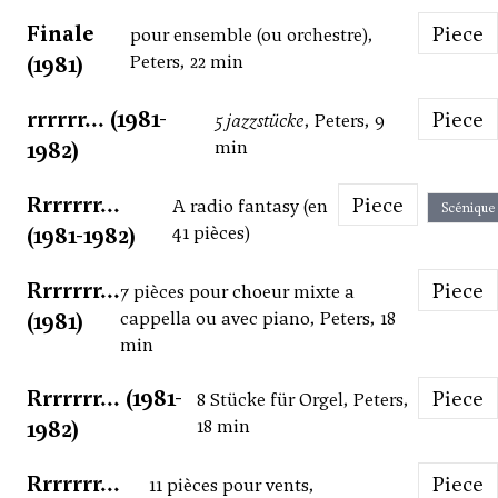
Finale
Piece
pour ensemble (ou orchestre),
(1981)
Peters, 22 min
rrrrrr... (1981-
Piece
5 jazzstücke
, Peters, 9
1982)
min
Rrrrrrr...
Piece
A radio fantasy (en
Scénique
(1981-1982)
41 pièces)
Rrrrrrr...
Piece
7 pièces pour choeur mixte a
(1981)
cappella ou avec piano, Peters, 18
min
Rrrrrrr... (1981-
Piece
8 Stücke für Orgel, Peters,
1982)
18 min
Rrrrrrr...
Piece
11 pièces pour vents,