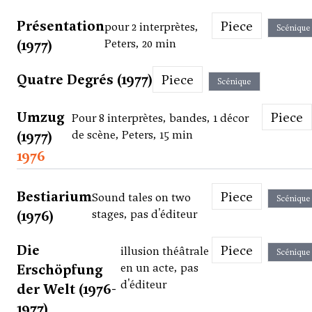
Présentation
Piece
pour 2 interprètes,
Scénique
(1977)
Peters, 20 min
Quatre Degrés (1977)
Piece
Scénique
Umzug
Piece
Pour 8 interprètes, bandes, 1 décor
(1977)
de scène, Peters, 15 min
1976
Bestiarium
Piece
Sound tales on two
Scénique
(1976)
stages, pas d'éditeur
Die
Piece
illusion théâtrale
Scénique
Erschöpfung
en un acte, pas
d'éditeur
der Welt (1976-
1977)