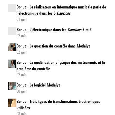
Bonus : Le réalisateur en informatique musicale parle de
l'électronique dans les 6
Caprices
01 min
Bonus : L'électronique dans les
Caprices
5 et 6
02 min
Bonus : La question du contrôle dans Modalys
02 min
Bonus : La modélisation physique des instruments et le
problème du contrôle
02 min
Bonus : Le logiciel Modalys
00 min
Bonus : Trois types de transformations électroniques
utilisées
03 min