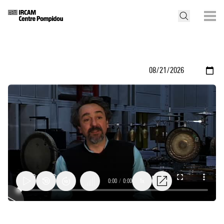
0:00
/
0:00
1x
Bonus