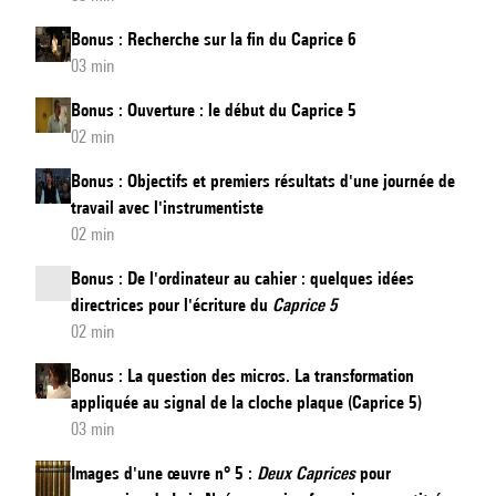
Bonus : Recherche sur la fin du Caprice 6
03 min
Bonus : Ouverture : le début du Caprice 5
02 min
Bonus : Objectifs et premiers résultats d'une journée de
travail avec l'instrumentiste
02 min
Bonus : De l'ordinateur au cahier : quelques idées
directrices pour l'écriture du
Caprice 5
02 min
Bonus : La question des micros. La transformation
appliquée au signal de la cloche plaque (Caprice 5)
03 min
Images d'une œuvre n° 5 :
Deux Caprices
pour