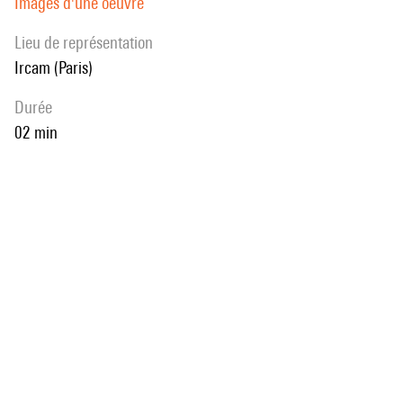
Images d'une oeuvre
Lieu de représentation
Ircam (Paris)
durée
02 min