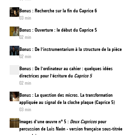
Bonus : Recherche sur la fin du Caprice 6
03 min
Bonus : Ouverture : le début du Caprice 5
02 min
Bonus : De l'instrumentarium à la structure de la pièce
02 min
Bonus : De l'ordinateur au cahier : quelques idées
directrices pour l'écriture du
Caprice 5
02 min
Bonus : La question des micros. La transformation
appliquée au signal de la cloche plaque (Caprice 5)
03 min
Images d'une œuvre n° 5 :
Deux Caprices
pour
percussion de Luis Naón - version française sous-titrée