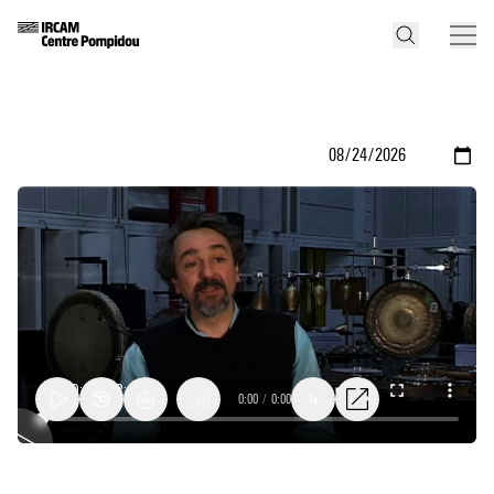
0:00
/
0:00
1x
Bonus