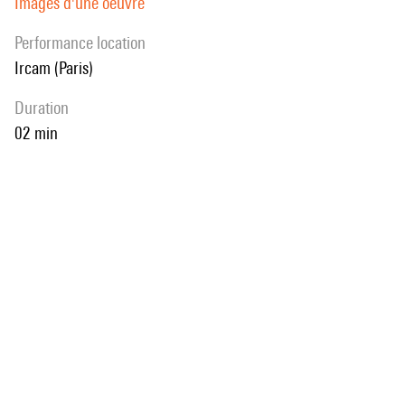
Images d'une oeuvre
performance location
Ircam (Paris)
duration
02 min