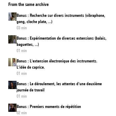
From the same archive
:
De
Bonus : Recherche sur divers instruments (vibraphone,
l'instrumentarium
gong, cloche plate, ...)
à
03 min
la
Bonus : Expérimentation de diverses extensions (balais,
structure
baguettes, ...)
de
01 min
la
Bonus : L'extension électronique des instruments.
pièce
L'idée de caprice.
01 min
Bonus : Le déroulement, les attentes d'une deuxième
journée de travail
01 min
Bonus : Premiers moments de répétition
02 min