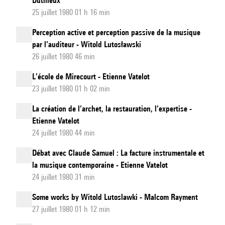
Dutilleux
25 juillet 1980 01 h 16 min
Perception active et perception passive de la musique
par l’auditeur - Witold Lutosławski
26 juillet 1980 46 min
L’école de Mirecourt - Etienne Vatelot
23 juillet 1980 01 h 02 min
La création de l’archet, la restauration, l’expertise -
Etienne Vatelot
24 juillet 1980 44 min
Débat avec Claude Samuel : La facture instrumentale et
la musique contemporaine - Etienne Vatelot
24 juillet 1980 31 min
Some works by Witold Lutoslawki - Malcom Rayment
27 juillet 1980 01 h 12 min