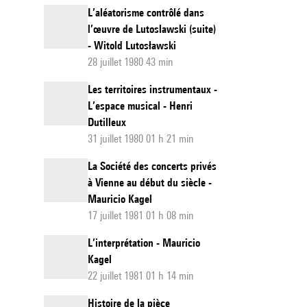
L’aléatorisme contrôlé dans
l’œuvre de Lutoslawski (suite)
- Witold Lutosławski
28 juillet 1980 43 min
Les territoires instrumentaux -
L’espace musical - Henri
Dutilleux
31 juillet 1980 01 h 21 min
La Société des concerts privés
à Vienne au début du siècle -
Mauricio Kagel
17 juillet 1981 01 h 08 min
L’interprétation - Mauricio
Kagel
22 juillet 1981 01 h 14 min
Histoire de la pièce