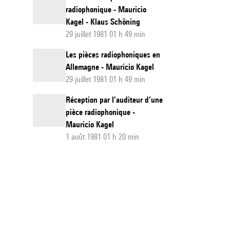
radiophonique - Mauricio
Kagel - Klaus Schöning
29 juillet 1981 01 h 49 min
Les pièces radiophoniques en
Allemagne - Mauricio Kagel
29 juillet 1981 01 h 49 min
Réception par l’auditeur d’une
pièce radiophonique -
Mauricio Kagel
1 août 1981 01 h 20 min