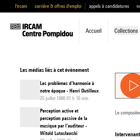
l'ircam
carrière & offres d'emploi
appels à candidatures
n
Accueil
Collections
Les médias liés à cet évènement
Les problèmes d’harmonie à
notre époque - Henri Dutilleux
25 juillet 1980 01 h 16 min
Perception active et
Le compositeu
perception passive de la
musique par l’auditeur -
Witold Lutosławski
intervenan