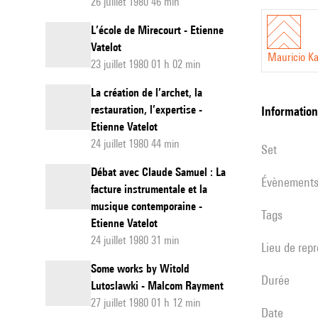
26 juillet 1980 46 min
L’école de Mirecourt - Etienne
Vatelot
Mauricio Ka
23 juillet 1980 01 h 02 min
La création de l’archet, la
restauration, l’expertise -
informatio
Etienne Vatelot
24 juillet 1980 44 min
set
Débat avec Claude Samuel : La
évènement
facture instrumentale et la
musique contemporaine -
Tags
Etienne Vatelot
24 juillet 1980 31 min
Lieu de rep
Some works by Witold
durée
Lutoslawki - Malcom Rayment
27 juillet 1980 01 h 12 min
date