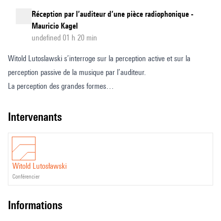
Réception par l’auditeur d’une pièce radiophonique -
Mauricio Kagel
undefined 01 h 20 min
Witold Lutoslawski s’interroge sur la perception active et sur la
perception passive de la musique par l’auditeur.
La perception des grandes formes
Le théâtre a-t-il influencé le compositeur?
Questions des stagiaires
intervenants
Witold Lutosławski
conférencier
informations