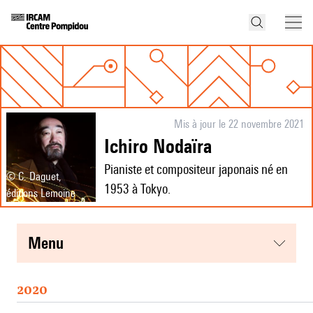
Mis à jour le 22 novembre 2021
Ichiro Nodaïra
Pianiste et compositeur japonais né en
© C. Daguet,
1953 à Tokyo.
éditions Lemoine
menu
2020