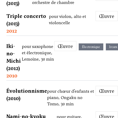
(2013)
orchestre de chambre
Triple concerto
Œuvre
pour violon, alto et
(2013)
violoncelle
2012
Iki-
Œuvre
pour saxophone
Électronique
Ircam
no-
et électronique,
Lemoine, 30 min
Michi
(2012)
2010
Évolutionnisme
Œuvre
pour chœur d’enfants et
(2010)
piano, Ongaku no
Tomo, 30 min
Nami-no-kyoku
Œuvre
pour guitare,