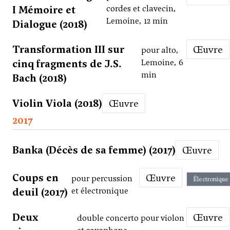
I Mémoire et
cordes et clavecin,
Lemoine, 12 min
Dialogue (2018)
Transformation III sur
Œuvre
pour alto,
cinq fragments de J.S.
Lemoine, 6
min
Bach (2018)
Violin Viola (2018)
Œuvre
2017
Banka (Décès de sa femme) (2017)
Œuvre
Coups en
Œuvre
pour percussion
Électronique
deuil (2017)
et électronique
Deux
Œuvre
double concerto pour violon