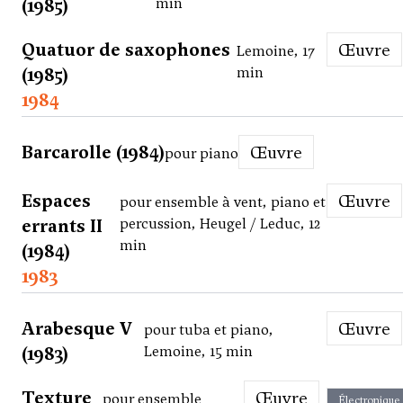
(1985)
min
Quatuor de saxophones
Œuvre
Lemoine, 17
(1985)
min
1984
Barcarolle (1984)
Œuvre
pour piano
Espaces
Œuvre
pour ensemble à vent, piano et
errants II
percussion, Heugel / Leduc, 12
min
(1984)
1983
Arabesque V
Œuvre
pour tuba et piano,
(1983)
Lemoine, 15 min
Texture
Œuvre
pour ensemble
Électronique