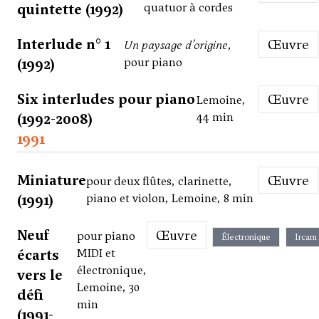
quintette (1992)
quatuor à cordes
Interlude n° 1
Œuvre
Un paysage d’origine
,
(1992)
pour piano
Six interludes pour piano
Œuvre
Lemoine,
(1992-2008)
44 min
1991
Miniature
Œuvre
pour deux flûtes, clarinette,
(1991)
piano et violon, Lemoine, 8 min
Neuf
Œuvre
pour piano
Électronique
Ircam
écarts
MIDI et
électronique,
vers le
Lemoine, 30
défi
min
(1991-