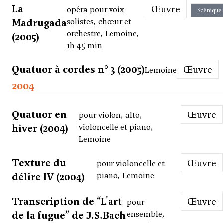
La
Œuvre
opéra pour voix
Scénique
Madrugada
solistes, chœur et
orchestre, Lemoine,
(2005)
1h 45 min
Quatuor à cordes n° 3 (2005)
Œuvre
Lemoine
2004
Quatuor en
Œuvre
pour violon, alto,
hiver (2004)
violoncelle et piano,
Lemoine
Texture du
Œuvre
pour violoncelle et
délire IV (2004)
piano, Lemoine
Transcription de “L'art
Œuvre
pour
de la fugue” de J.S.Bach
ensemble,