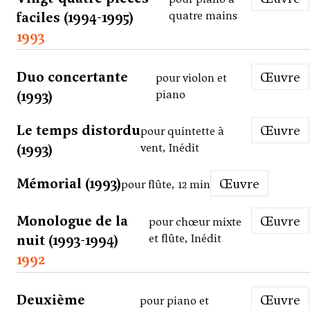
faciles (1994-1995)
quatre mains
1993
Duo concertante
Œuvre
pour violon et
(1993)
piano
Le temps distordu
Œuvre
pour quintette à
(1993)
vent, Inédit
Mémorial (1993)
Œuvre
pour flûte, 12 min
Monologue de la
Œuvre
pour chœur mixte
nuit (1993-1994)
et flûte, Inédit
1992
Deuxième
Œuvre
pour piano et