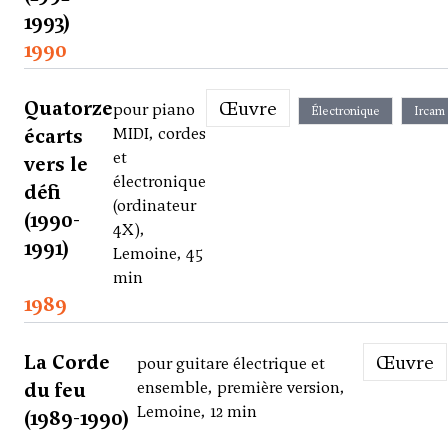
1993)
1990
Quatorze
Œuvre
pour piano
Électronique
Ircam
écarts
MIDI, cordes
et
vers le
électronique
défi
(ordinateur
(1990-
4X),
1991)
Lemoine, 45
min
1989
La Corde
Œuvre
pour guitare électrique et
du feu
ensemble, première version,
Lemoine, 12 min
(1989-1990)