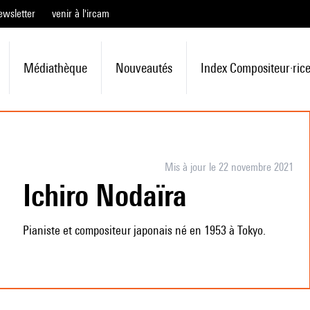
ewsletter
venir à l'ircam
Médiathèque
Nouveautés
Index Compositeur·ric
Mis à jour le 22 novembre 2021
Ichiro Nodaïra
Pianiste et compositeur japonais né en 1953 à Tokyo.