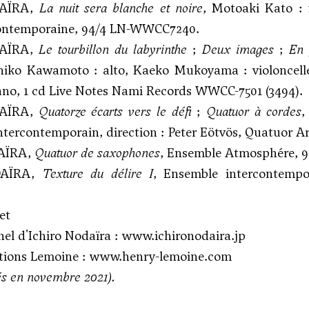
DAÏRA,
La nuit sera blanche et noire
, Motoaki Kato : 
ontemporaine, 94/4 LN-WWCC7240.
DAÏRA,
Le tourbillon du labyrinthe
;
Deux images
;
En 
shiko Kawamoto : alto, Kaeko Mukoyama : violoncelle
ano, 1 cd Live Notes Nami Records WWCC-7501 (3494).
DAÏRA,
Quatorze écarts vers le défi
;
Quatuor à cordes
,
tercontemporain, direction : Peter Eötvös, Quatuor Ard
DAÏRA,
Quatuor de saxophones
, Ensemble Atmosphére, 9
DAÏRA,
Texture du délire I
, Ensemble intercontempo
et
nel d'Ichiro Nodaïra :
www.ichironodaira.jp
itions Lemoine :
www.henry-lemoine.com
iés en novembre 2021).