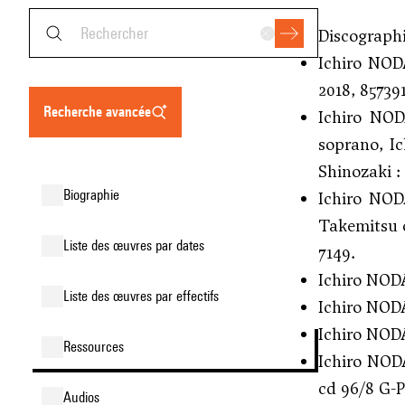
Discograph
Ichiro NO
2018, 857391
recherche avancée
Ichiro NO
soprano, I
Shinozaki : 
biographie
Ichiro NO
Takemitsu 
liste des œuvres par dates
7149.
Ichiro NO
liste des œuvres par effectifs
Ichiro NO
Ichiro NO
ressources
Ichiro NO
cd 96/8 G-
audios