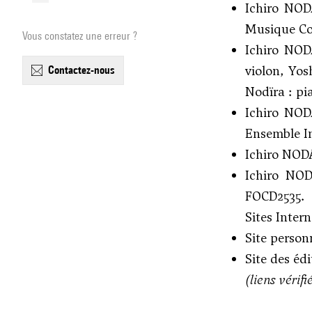
Ichiro NO
Musique C
Vous constatez une erreur ?
Ichiro NO
violon, Yo
contactez-nous
Nodïra : pi
Ichiro NO
Ensemble In
Ichiro NO
Ichiro NO
FOCD2535.
Sites Intern
Site person
Site des éd
(liens vérif