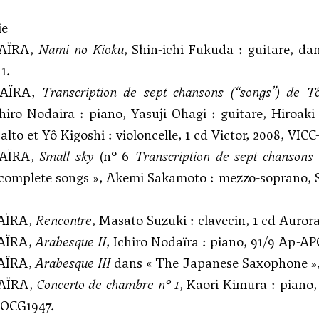
ie
DAÏRA,
Nami no Kioku
, Shin-ichi Fukuda : guitare, da
1.
DAÏRA,
Transcription de sept chansons (“songs”) de T
chiro Nodaira : piano, Yasuji Ohagi : guitare, Hiro
alto et Yô Kigoshi : violoncelle, 1 cd Victor, 2008, VICC
DAÏRA,
Small sky
(n° 6
Transcription de sept chansons
complete songs », Akemi Sakamoto : mezzo-soprano, S
DAÏRA,
Rencontre
, Masato Suzuki : clavecin, 1 cd Auror
DAÏRA,
Arabesque II
, Ichiro Nodaïra : piano, 91/9 Ap-AP
DAÏRA,
Arabesque III
dans « The Japanese Saxophone », 
DAÏRA,
Concerto de chambre n° 1
, Kaori Kimura : piano,
POCG1947.