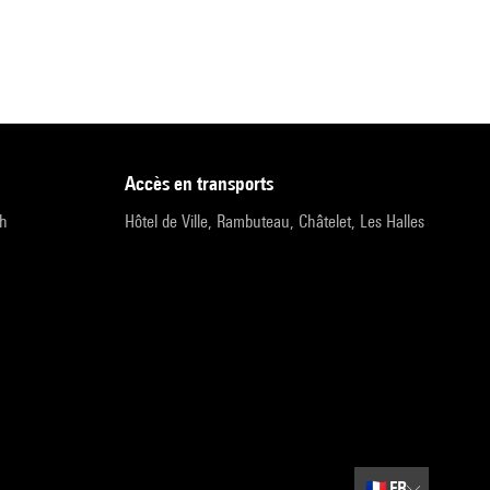
accès en transports
9h
Hôtel de Ville, Rambuteau, Châtelet, Les Halles
🇫🇷
FR