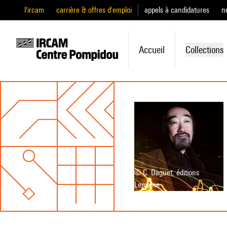
l'ircam
carrière & offres d'emploi
appels à candidatures
n
Accueil
Collections
© C. Daguet, éditions
Lemoine