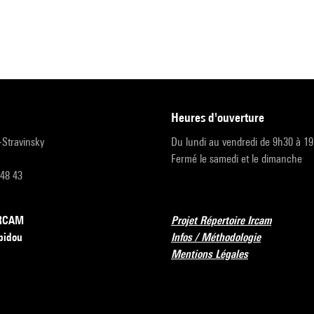
heures d'ouverture
r-Stravinsky
Du lundi au vendredi de 9h30 à 1
Fermé le samedi et le dimanche
 48 43
’IRCAM
Projet Répertoire Ircam
pidou
Infos / Méthodologie
Mentions Légales