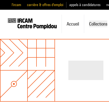
l'ircam
carrière & offres d'emploi
appels à candidatures
n
Accueil
Collections