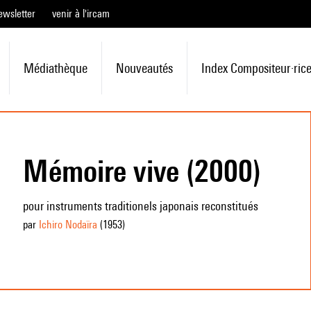
ewsletter
venir à l'ircam
Médiathèque
Nouveautés
Index Compositeur·ric
Mémoire vive (2000)
pour instruments traditionels japonais reconstitués
par
Ichiro Nodaïra
(1953
)