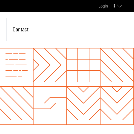
Login
FR
e
Contact