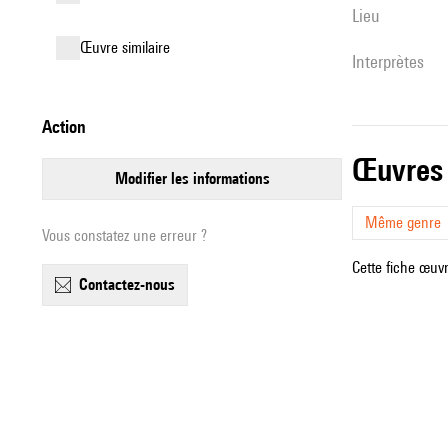
lieu
œuvre similaire
interprètes
action
œuvres
modifier les informations
Même genre
Vous constatez une erreur ?
Cette fiche œuvr
contactez-nous