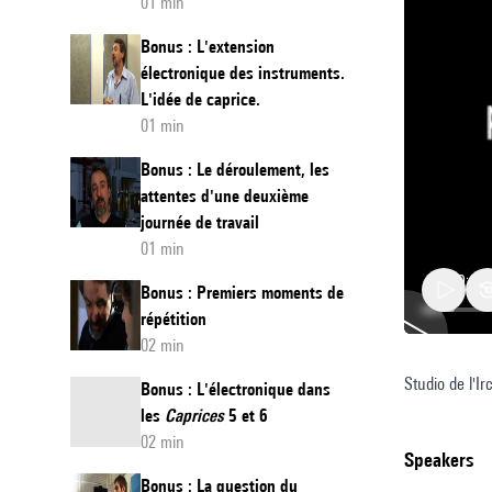
01 min
Bonus : L'extension
électronique des instruments.
L'idée de caprice.
01 min
Bonus : Le déroulement, les
attentes d'une deuxième
journée de travail
01 min
Bonus : Premiers moments de
répétition
02 min
Studio de l'Ir
Bonus
Bonus : L'électronique dans
les
Caprices
5 et 6
:
02 min
Le
speakers
réalisat
Bonus : La question du