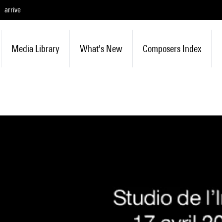
arrive
Media Library
What's New
Composers Index