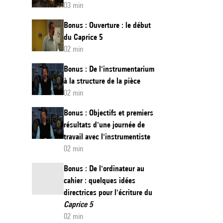
03 min
Bonus : Ouverture : le début
du Caprice 5
02 min
Bonus : De l'instrumentarium
à la structure de la pièce
02 min
Bonus : Objectifs et premiers
résultats d'une journée de
travail avec l'instrumentiste
02 min
Bonus : De l'ordinateur au
cahier : quelques idées
directrices pour l'écriture du
Caprice 5
02 min