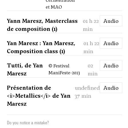
Orchestration
et MAO
Yann Maresz, Masterclass
01 h 22
Audio
de composition (1)
min
Yan Maresz : Yan Maresz,
01 h 22
Audio
Composition class (1)
min
Tutti, de Yan
02
Audio
© Festival
Maresz
ManiFeste-2013
min
Présentation de
undefined
Audio
<i>Metallics</i> de Yan
37 min
Maresz
Do you notice a mistake?