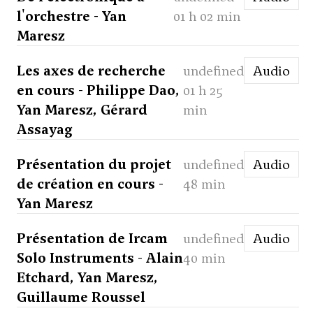
l'orchestre - Yan
01 h 02 min
Maresz
Les axes de recherche
undefined
Audio
en cours - Philippe Dao,
01 h 25
Yan Maresz, Gérard
min
Assayag
Présentation du projet
undefined
Audio
de création en cours -
48 min
Yan Maresz
Présentation de Ircam
undefined
Audio
Solo Instruments - Alain
40 min
Etchard, Yan Maresz,
Guillaume Roussel