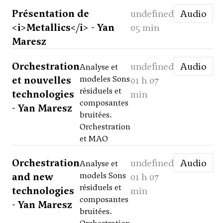
Présentation de
undefined
Audio
<i>Metallics</i> - Yan
05 min
Maresz
Orchestration
undefined
Audio
Analyse et
et nouvelles
modeles Sons
01 h 07
résiduels et
technologies
min
composantes
- Yan Maresz
bruitées.
Orchestration
et MAO
Orchestration
undefined
Audio
Analyse et
and new
models Sons
01 h 07
résiduels et
technologies
min
composantes
- Yan Maresz
bruitées.