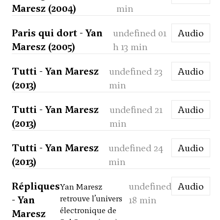
Maresz (2004)
min
Paris qui dort - Yan
undefined 01
Audio
Maresz (2005)
h 13 min
Tutti - Yan Maresz
undefined 23
Audio
(2013)
min
Tutti - Yan Maresz
undefined 21
Audio
(2013)
min
Tutti - Yan Maresz
undefined 24
Audio
(2013)
min
Répliques
undefined
Audio
Yan Maresz
- Yan
retrouve l’univers
18 min
électronique de
Maresz