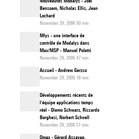
Nouveautés Modalys - Joël
Bensoam, Nicholas Ellis, Jean
Lochard
November 29, 2006 50 min
Mlys - une interface de
contrôle de Modalys dans
Max/MSP - Manuel Poletti
November 29, 2006 47 min
Accueil - Andrew Gerzso
November 29, 2006 18 min
Développements récents de
l'équipe applications temps
réel - Diemo Schwarz, Riccardo
Borghesi, Norbert Schnell
November 29, 2006 51 min
Omax - Gérard Assayag,