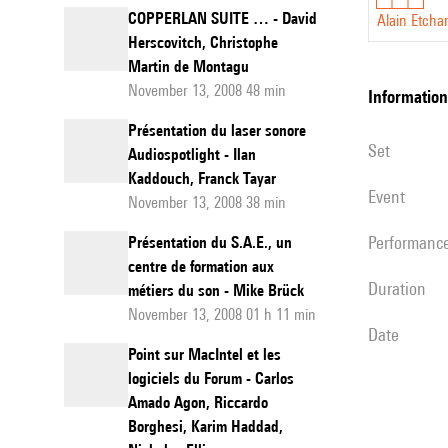
COPPERLAN SUITE … - David
Alain Etcha
Herscovitch, Christophe
Martin de Montagu
November 13, 2008 48 min
information
Présentation du laser sonore
set
Audiospotlight - Ilan
Kaddouch, Franck Tayar
event
November 13, 2008 38 min
performanc
Présentation du S.A.E., un
centre de formation aux
duration
métiers du son - Mike Brück
November 13, 2008 01 h 11 min
date
Point sur MacIntel et les
logiciels du Forum - Carlos
Amado Agon, Riccardo
Borghesi, Karim Haddad,