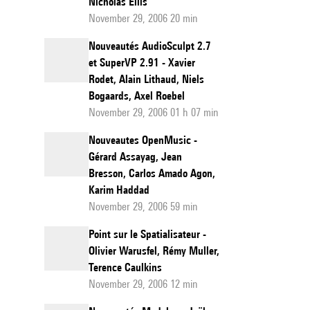
Nicholas Ellis
November 29, 2006 20 min
Nouveautés AudioSculpt 2.7
et SuperVP 2.91 - Xavier
Rodet, Alain Lithaud, Niels
Bogaards, Axel Roebel
November 29, 2006 01 h 07 min
Nouveautes OpenMusic -
Gérard Assayag, Jean
Bresson, Carlos Amado Agon,
Karim Haddad
November 29, 2006 59 min
Point sur le Spatialisateur -
Olivier Warusfel, Rémy Muller,
Terence Caulkins
November 29, 2006 12 min