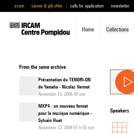
ircam
career & job offer
calls for application
newsletter
Home
Collections
From the same archive
Présentation du TENORI-ON
de Yamaha - Nicolas Vermot
November 13, 2008 40 min
MXP4 : un nouveau format
speakers
pour la musique numérique -
Sylvain Huet
November 13, 2008 01 h 05 min