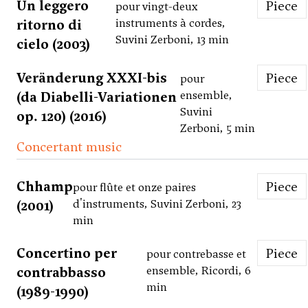
Un leggero
Piece
pour vingt-deux
ritorno di
instruments à cordes,
Suvini Zerboni, 13 min
cielo (2003)
Ver­än­de­rung XXXI-bis
Piece
pour
(da Diabelli-Variationen
ensemble,
Suvini
op. 120) (2016)
Zerboni, 5 min
Concertant music
Chhamp
Piece
pour flûte et onze paires
(2001)
d'instruments, Suvini Zerboni, 23
min
Concertino per
Piece
pour contrebasse et
contrabbasso
ensemble, Ricordi, 6
min
(1989-1990)