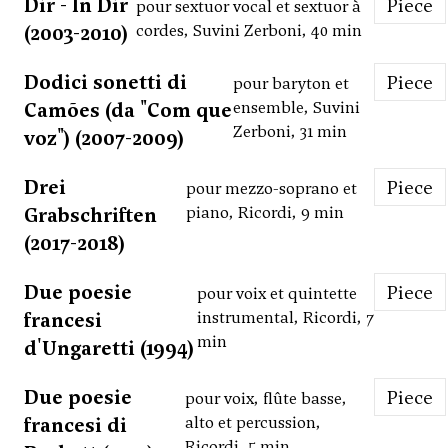
Dir - In Dir
Piece
pour sextuor vocal et sextuor à
(2003-2010)
cordes, Suvini Zerboni, 40 min
Dodici sonetti di
Piece
pour baryton et
Camões (da "Com que
ensemble, Suvini
Zerboni, 31 min
voz") (2007-2009)
Drei
Piece
pour mezzo-soprano et
Grabschriften
piano, Ricordi, 9 min
(2017-2018)
Due poesie
Piece
pour voix et quintette
francesi
instrumental, Ricordi, 7
min
d'Ungaretti (1994)
Due poesie
Piece
pour voix, flûte basse,
francesi di
alto et percussion,
Ricordi, 5 min