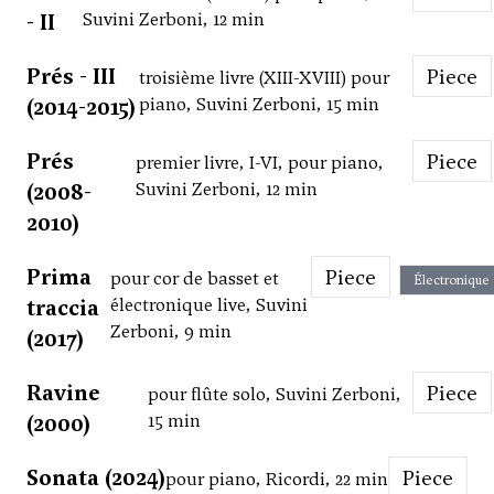
- II
Suvini Zerboni, 12 min
Prés - III
Piece
troisième livre (XIII-XVIII) pour
(2014-2015)
piano, Suvini Zerboni, 15 min
Prés
Piece
premier livre, I-VI, pour piano,
(2008-
Suvini Zerboni, 12 min
2010)
Prima
Piece
pour cor de basset et
Électronique
traccia
électronique live, Suvini
Zerboni, 9 min
(2017)
Ravine
Piece
pour flûte solo, Suvini Zerboni,
(2000)
15 min
Sonata (2024)
Piece
pour piano, Ricordi, 22 min