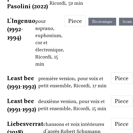
Ricordi, 50 min
Pasolini (2022)
L'Ingenuo
Piece
pour
Électronique
Ircam
(1992-
soprano,
euphonium,
1994)
cor et
électronique,
Ricordi, 15
min
Least bee
Piece
première version, pour voix et
(1991-1992)
petit ensemble, Ricordi, 17 min
Least bee
Piece
deuxième version, pour voix et
(1991-1992)
petit ensemble, Ricordi, 15 min
Liebesverrat
Piece
chansons et voix intérieures
(2018)
d'après Robert Schumann