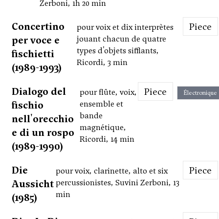
Zerboni, 1h 20 min
Concertino
Piece
pour voix et dix interprètes
per voce e
jouant chacun de quatre
types d'objets sifflants,
fischietti
Ricordi, 3 min
(1989-1993)
Dialogo del
Piece
pour flûte, voix,
Électronique
fischio
ensemble et
bande
nell'orecchio
magnétique,
e di un rospo
Ricordi, 14 min
(1989-1990)
Die
Piece
pour voix, clarinette, alto et six
Aussicht
percussionistes, Suvini Zerboni, 13
min
(1985)