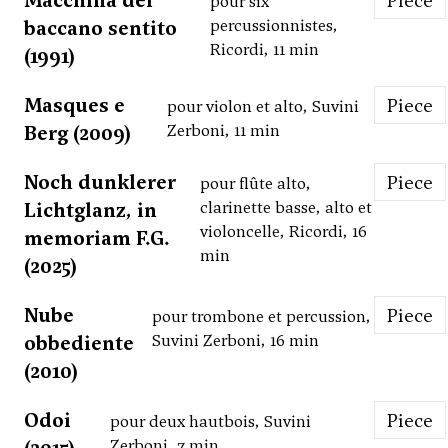
Macchina del
Piece
pour six
baccano sentito
percussionnistes,
Ricordi, 11 min
(1991)
Masques e
Piece
pour violon et alto, Suvini
Berg (2009)
Zerboni, 11 min
Noch dunklerer
Piece
pour flûte alto,
Lichtglanz, in
clarinette basse, alto et
violoncelle, Ricordi, 16
memoriam F.G.
min
(2025)
Nube
Piece
pour trombone et percussion,
obbediente
Suvini Zerboni, 16 min
(2010)
Odoi
Piece
pour deux hautbois, Suvini
Zerboni, 7 min