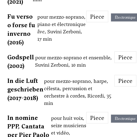
(2021)
Fu verso
Piece
pour mezzo-soprano,
Électronique
o forse fu
piano et électronique
live
, Suvini Zerboni,
inverno
17 min
(2016)
Godspell
Piece
pour mezzo-soprano et ensemble,
(2002)
Suvini Zerboni, 10 min
In die Luft
Piece
pour mezzo-soprano, harpe,
geschrieben
célesta, percussion et
orchestre à cordes, Ricordi, 35
(2017-2018)
min
In nomine
Piece
pour huit voix,
Électronique
PPP, Cantata
seize musiciens
et vidéo,
per Pier Paolo