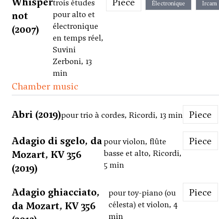
Whisper
Piece
trois études
Électronique
Ircam
not
pour alto et
électronique
(2007)
en temps réel,
Suvini
Zerboni, 13
min
Chamber music
Abri (2019)
Piece
pour trio à cordes, Ricordi, 13 min
Adagio di sgelo, da
Piece
pour violon, flûte
Mozart, KV 356
basse et alto, Ricordi,
5 min
(2019)
Adagio ghiacciato,
Piece
pour toy-piano (ou
da Mozart, KV 356
célesta) et violon, 4
min