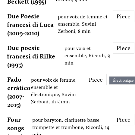
Beckett (1995)
Due Poesie
Piece
pour voix de femme et
francesi di Luca
ensemble, Suvini
Zerboni, 8 min
(2009-2010)
Due poesie
Piece
pour voix et
francesi di Rilke
ensemble, Ricordi, 9
min
(1995)
Fado
Piece
pour voix de femme,
Électronique
errático
ensemble et
électronique, Suvini
(2007-
Zerboni, 1h 5 min
2015)
Four
Piece
pour baryton, clarinette basse,
songs
trompette et trombone, Ricordi, 14
min