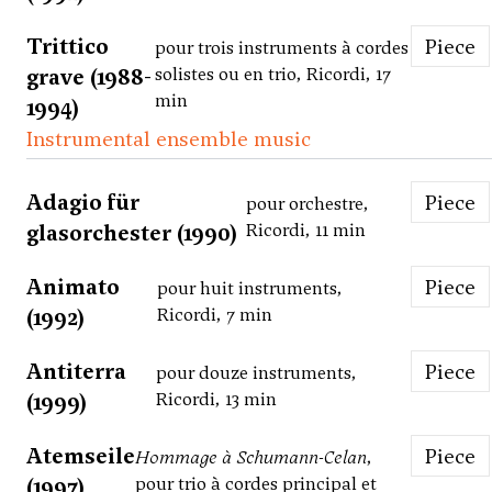
Trittico
Piece
pour trois instruments à cordes
grave (1988-
solistes ou en trio, Ricordi, 17
min
1994)
Instrumental ensemble music
Adagio für
Piece
pour orchestre,
glasorchester (1990)
Ricordi, 11 min
Animato
Piece
pour huit instruments,
(1992)
Ricordi, 7 min
Antiterra
Piece
pour douze instruments,
(1999)
Ricordi, 13 min
Atemseile
Piece
Hommage à Schumann-Celan
,
(1997)
pour trio à cordes principal et