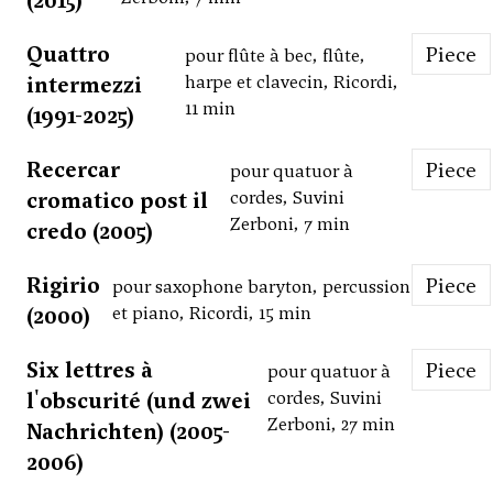
(2015)
Quattro
Piece
pour flûte à bec, flûte,
intermezzi
harpe et clavecin, Ricordi,
11 min
(1991-2025)
Recercar
Piece
pour quatuor à
cromatico post il
cordes, Suvini
Zerboni, 7 min
credo (2005)
Rigirio
Piece
pour saxophone baryton, percussion
(2000)
et piano, Ricordi, 15 min
Six lettres à
Piece
pour quatuor à
l'obscurité (und zwei
cordes, Suvini
Zerboni, 27 min
Nachrichten) (2005-
2006)