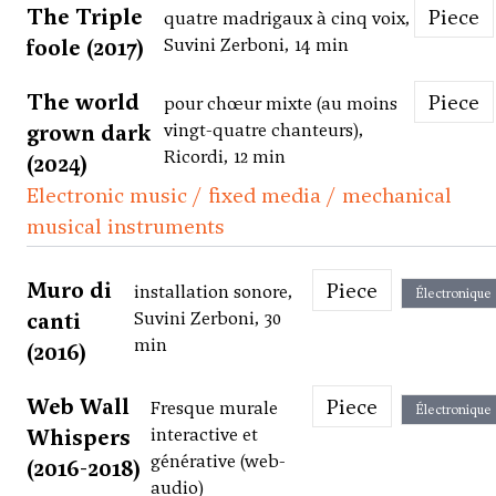
The Triple
Piece
quatre madrigaux à cinq voix,
foole (2017)
Suvini Zerboni, 14 min
The world
Piece
pour chœur mixte (au moins
grown dark
vingt-quatre chanteurs),
Ricordi, 12 min
(2024)
Electronic music / fixed media / mechanical
musical instruments
Muro di
Piece
installation sonore,
Électronique
canti
Suvini Zerboni, 30
min
(2016)
Web Wall
Piece
Fresque murale
Électronique
Whispers
interactive et
générative (web-
(2016-2018)
audio)