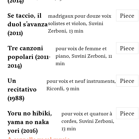
(2014)
Se taccio, il
Piece
madrigaux pour douze voix
duol s’avanza
solistes et violon, Suvini
Zerboni, 13 min
(2011)
Tre canzoni
Piece
pour voix de femme et
popolari (2011-
piano, Suvini Zerboni, 11
min
2014)
Un
Piece
pour voix et neuf instruments,
recitativo
Ricordi, 9 min
(1988)
Yoru no hibiki,
Piece
pour voix et quatuor à
yama no naka
cordes, Suvini Zerboni,
13 min
yori (2016)