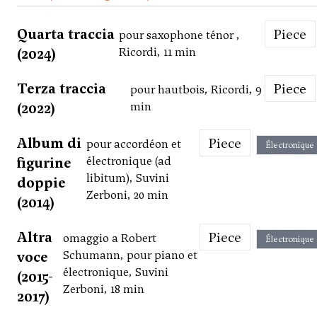
Quarta traccia
Piece
pour saxophone ténor ,
(2024)
Ricordi, 11 min
Terza traccia
Piece
pour hautbois, Ricordi, 9
(2022)
min
Album di
Piece
pour accordéon et
Électronique
figurine
électronique (ad
libitum), Suvini
doppie
Zerboni, 20 min
(2014)
Altra
Piece
omaggio a Robert
Électronique
voce
Schumann, pour piano et
électronique, Suvini
(2015-
Zerboni, 18 min
2017)