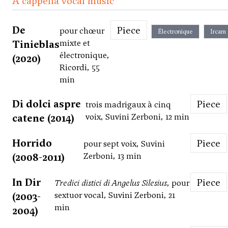
A cappella vocal music
De
Piece
pour chœur
Électronique
Ircam
Tinieblas
mixte et
électronique,
(2020)
Ricordi, 55
min
Di dolci aspre
Piece
trois madrigaux à cinq
catene (2014)
voix, Suvini Zerboni, 12 min
Horrido
Piece
pour sept voix, Suvini
(2008-2011)
Zerboni, 13 min
In Dir
Piece
Tredici distici di Angelus Silesius
, pour
(2003-
sextuor vocal, Suvini Zerboni, 21
min
2004)