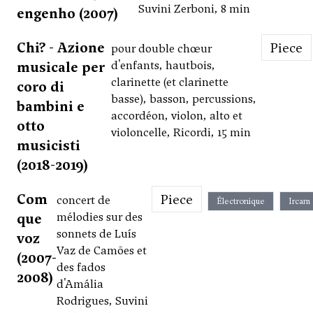
Suvini Zerboni, 8 min
engenho (2007)
Chi? - Azione
Piece
pour double chœur
musicale per
d'enfants, hautbois,
clarinette (et clarinette
coro di
basse), basson, percussions,
bambini e
accordéon, violon, alto et
otto
violoncelle, Ricordi, 15 min
musicisti
(2018-2019)
Com
Piece
concert de
Électronique
Ircam
que
mélodies sur des
sonnets de Luís
voz
Vaz de Camões et
(2007-
des fados
2008)
d'Amália
Rodrigues, Suvini