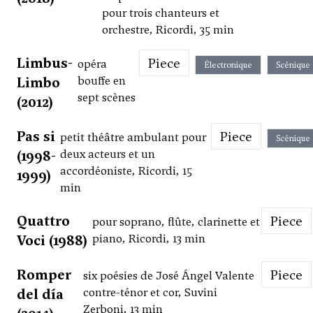
pour trois chanteurs et
orchestre, Ricordi, 35 min
Limbus-
Piece
opéra
Électronique
Scénique
Limbo
bouffe en
sept scènes
(2012)
Pas si
Piece
petit théâtre ambulant pour
Scénique
(1998-
deux acteurs et un
accordéoniste, Ricordi, 15
1999)
min
Quattro
Piece
pour soprano, flûte, clarinette et
Voci (1988)
piano, Ricordi, 13 min
Romper
Piece
six poésies de José Ángel Valente
del día
contre-ténor et cor, Suvini
Zerboni, 13 min