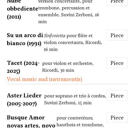
Nube
Piece
version concertante, pour
obbediente
trombone, percussion et
ensemble, Suvini Zerboni, 16
(2011)
min
Su un arco di
Piece
Sinfonietta
pour flûte et
bianco (1991)
violon concertants, Ricordi,
16 min
Tacet (2024-
Piece
pour violon et orchestre,
2025)
Ricordi, 30 min
Vocal music and instrument(s)
Aster Lieder
Piece
pour soprano et trio à cordes,
(2005-2007)
Suvini Zerboni, 15 min
Busque Amor
Piece
pour contreténor,
novas artes, novo
hautbois et trombone,