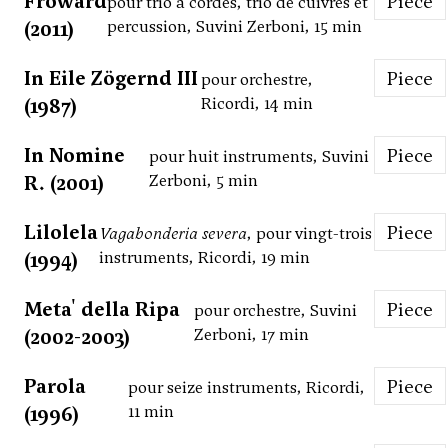
Froward
Piece
pour trio à cordes, trio de cuivres et
(2011)
percussion, Suvini Zerboni, 15 min
In Eile Zögernd III
Piece
pour orchestre,
(1987)
Ricordi, 14 min
In Nomine
Piece
pour huit instruments, Suvini
R. (2001)
Zerboni, 5 min
Lilolela
Piece
Vagabonderia severa
, pour vingt-trois
(1994)
instruments, Ricordi, 19 min
Meta' della Ripa
Piece
pour orchestre, Suvini
(2002-2003)
Zerboni, 17 min
Parola
Piece
pour seize instruments, Ricordi,
(1996)
11 min