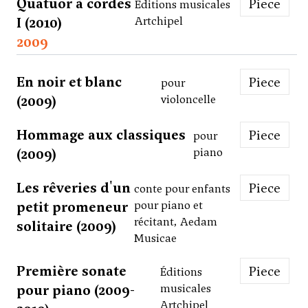
Quatuor à cordes
Piece
Éditions musicales
I (2010)
Artchipel
2009
En noir et blanc
Piece
pour
(2009)
violoncelle
Hommage aux classiques
Piece
pour
(2009)
piano
Les rêveries d'un
Piece
conte pour enfants
petit promeneur
pour piano et
récitant, Aedam
solitaire (2009)
Musicae
Première sonate
Piece
Éditions
pour piano (2009-
musicales
Artchipel