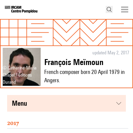
updated May 2, 2017
François Meïmoun
© Catherine-Maria
French composer born 20 April 1979 in
Chapel / Éditions
Angers.
Durand
menu
2017