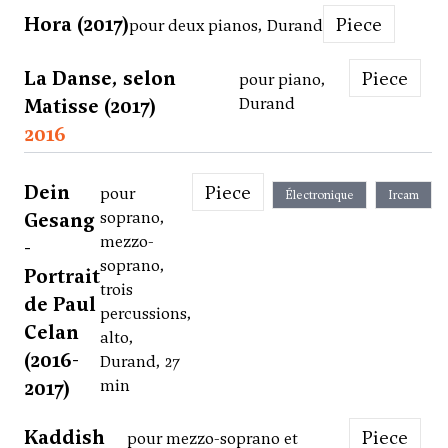
Hora (2017)
Piece
pour deux pianos, Durand
La Danse, selon
Piece
pour piano,
Matisse (2017)
Durand
2016
Dein
Piece
pour
Électronique
Ircam
Gesang
soprano,
mezzo-
-
soprano,
Portrait
trois
de Paul
percussions,
Celan
alto,
(2016-
Durand, 27
2017)
min
Kaddish
Piece
pour mezzo-soprano et