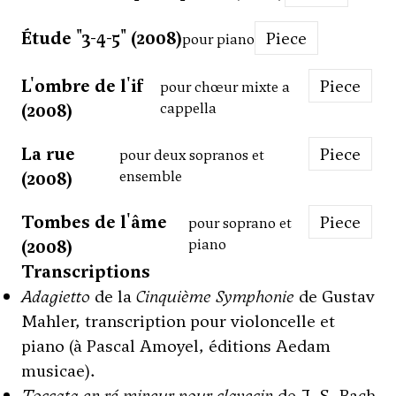
Étude "3-4-5" (2008)
Piece
pour piano
L'ombre de l'if
Piece
pour chœur mixte a
(2008)
cappella
La rue
Piece
pour deux sopranos et
(2008)
ensemble
Tombes de l'âme
Piece
pour soprano et
(2008)
piano
Transcriptions
Adagietto
de la
Cinquième Symphonie
de Gustav
Mahler, transcription pour violoncelle et
piano (à Pascal Amoyel, éditions Aedam
musicae).
Toccata en ré mineur pour clavecin
de J.-S. Bach,