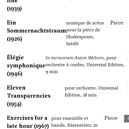
line
(1939)
Ein
Piece
musique de scène
Sommernachtstraum
pour la pièce de
Shakespeare,
(1926)
Inédit
Élégie
In memoriam Anton Webern
, pour
symphonique
orchestre à cordes, Universal Edition,
9 min
(1946)
Eleven
pour orchestre, Universal
Transparencies
Edition, 18 min
(1954)
Exercises for a
Piece
pour ensemble et
late hour (1967)
bande, Bärenreiter, 20