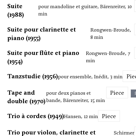
Suite
pour mandoline et guitare, Bärenreiter, 10
(1988)
min
Suite pour clarinette et
Rongwen-Broude,
piano (1955)
8 min
Suite pour flûte et piano
Rongwen-Broude, 7
(1954)
min
Tanzstudie (1956)
Pi
pour ensemble, Inédit, 3 min
Tape and
Piece
pour deux pianos et
double (1970)
bande, Bärenreiter, 15 min
Trio à cordes (1949)
Piece
Hansen, 12 min
Trio pour violon, clarinette et
Schirmer