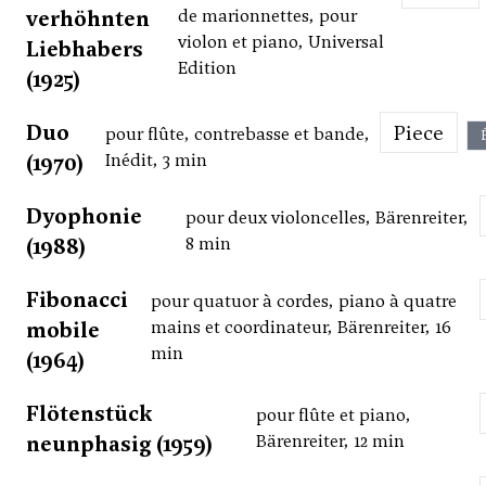
verhöhnten
de marionnettes, pour
violon et piano, Universal
Liebhabers
Edition
(1925)
Duo
Piece
pour flûte, contrebasse et bande,
(1970)
Inédit, 3 min
Dyophonie
pour deux violoncelles, Bärenreiter,
(1988)
8 min
Fibonacci
pour quatuor à cordes, piano à quatre
mobile
mains et coordinateur, Bärenreiter, 16
min
(1964)
Flötenstück
pour flûte et piano,
neunphasig (1959)
Bärenreiter, 12 min