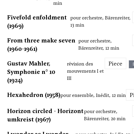
min
Fivefold enfoldment
pour orchestre, Bärenreiter,
(1969)
13 min
From three make seven
pour orchestre,
(1960-1961)
Bärenreiter, 12 min
Gustav Mahler,
Piece
révision des
Symphonie n° 10
mouvements I et
III
(1924)
Hexahedron (1958)
pour ensemble, Inédit, 12 min
Horizon circled - Horizont
pour orchestre,
umkreist (1967)
Bärenreiter, 20 min