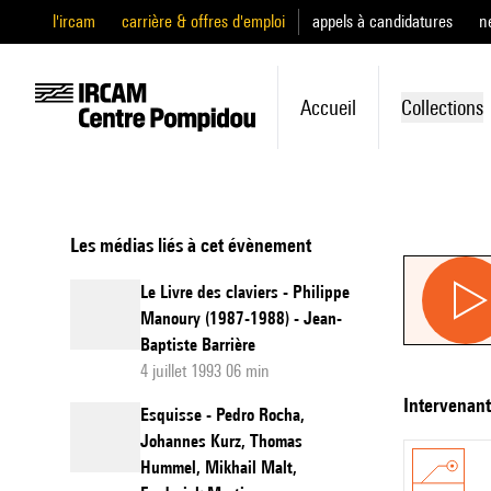
l'ircam
carrière & offres d'emploi
appels à candidatures
n
Accueil
Collections
Les médias liés à cet évènement
Le Livre des claviers - Philippe
Manoury (1987-1988) - Jean-
Baptiste Barrière
4 juillet 1993 06 min
intervenan
Esquisse - Pedro Rocha,
Johannes Kurz, Thomas
Hummel, Mikhail Malt,