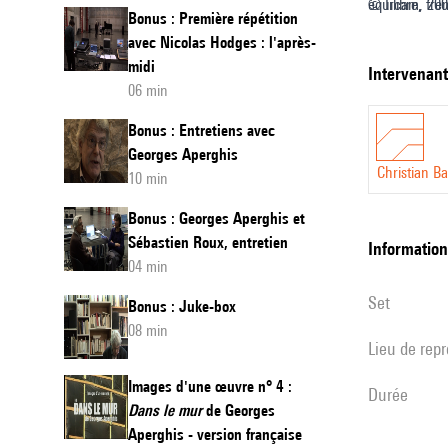
équilibre, tr
© Ircam, 20
6
Bonus : Première répétition
avec des évén
:
avec Nicolas Hodges : l'après-
d’elles.
midi
intervenan
Les
06 min
Temps
Bonus : Entretiens avec
tiraillés
Georges Aperghis
de
Christian Ba
10 min
Myriam
Bonus : Georges Aperghis et
Gourfin
Sébastien Roux, entretien
informatio
et
04 min
Georg
set
Bonus : Juke-box
Friedric
08 min
Haas
Lieu de rep
-
Images d'une œuvre n° 4 :
durée
version
Dans le mur
de Georges
français
Aperghis - version française