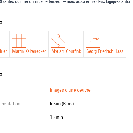
emblantes comme un muscle tenseur – mais aussi entre deux logiques autonome
09
ements électroniques en direct, les danseuses réagissent à des signes pro
ts
hier
Martin Kaltenecker
Myriam Gourfink
Georg Friedrich Haas
k
ns
Images d'une oeuvre
h
résentation
Ircam (Paris)
15 min
e