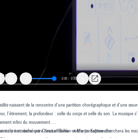
0:00
/
0:00
1x
illés
naissent de la rencontre d’une partition chorégraphique et d’une œuvre
teur, l’étirement, la profondeur : celle du corps et celle du son. La musique s
sement infini du mouvement.
ente la rencontre entre deux affinités – notre perception cherchera les micro
re écrit et réalisé par Christian Bahier et Martin Kaltenecker.