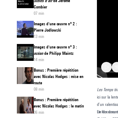
Stèles d'air
de Jérôme
Combier
07 min
Images d'une œuvre n° 2 :
Pierre Jodlowski
13 min
Images d'une œuvre n° 3 :
océan
de Philipp Maintz
14 min
Bonus : Première répétition
avec Nicolas Hodges : mise en
route
08 min
Les Temps tira
Images
ici sur la len
d'une
Bonus : Première répétition
d’un ralentis
œuvre
avec Nicolas Hodges : le matin
Le film docum
Un documentai
06 min
n°