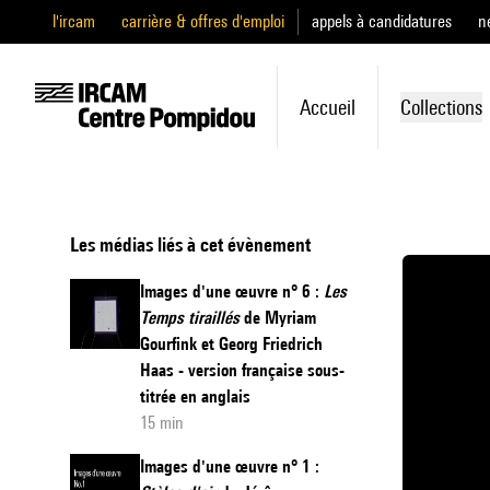
l'ircam
carrière & offres d'emploi
appels à candidatures
n
Accueil
Collections
Les médias liés à cet évènement
Images d'une œuvre n° 6 :
Les
Temps tiraillés
de Myriam
Gourfink et Georg Friedrich
Haas - version française sous-
titrée en anglais
15 min
Images d'une œuvre n° 1 :