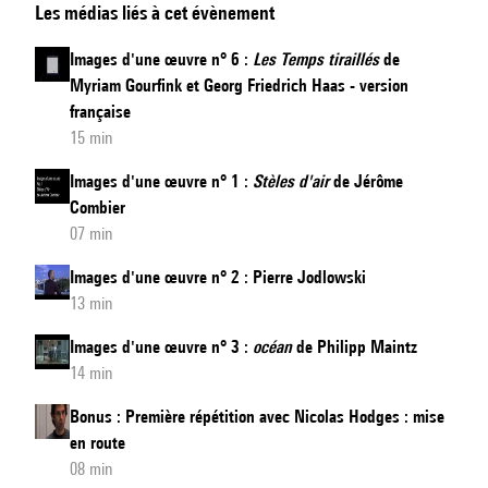
Les médias liés à cet évènement
d'une
œuvre
Images d'une œuvre n° 6 :
Les Temps tiraillés
de
n°
Myriam Gourfink et Georg Friedrich Haas - version
6
française
:
15 min
Les
Images d'une œuvre n° 1 :
Stèles d'air
de Jérôme
Temps
Combier
tiraillés
07 min
de
Images d'une œuvre n° 2 : Pierre Jodlowski
Myriam
13 min
Gourfink
Images d'une œuvre n° 3 :
océan
de Philipp Maintz
et
14 min
Georg
Friedrich
Bonus : Première répétition avec Nicolas Hodges : mise
Haas
en route
08 min
-