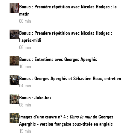
version
Bonus : Première répétition avec Nicolas Hodges : le
française
matin
sous-
06 min
titrée
Bonus : Première répétition avec Nicolas Hodges :
en
l'après-midi
anglais
06 min
Bonus : Entretiens avec Georges Aperghis
10 min
Bonus : Georges Aperghis et Sébastien Roux, entretien
04 min
Bonus : Juke-box
08 min
Images d'une œuvre n° 4 :
Dans le mur
de Georges
Aperghis - version française sous-titrée en anglais
15 min