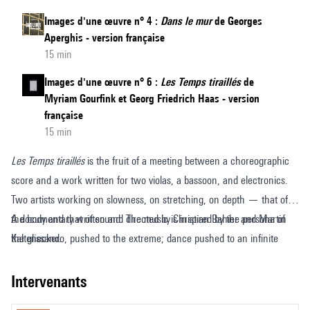
Images d'une œuvre n° 4 :
Dans le mur
de Georges
Aperghis - version française
15 min
Images d'une œuvre n° 6 :
Les Temps tiraillés
de
Myriam Gourfink et Georg Friedrich Haas - version
française
15 min
Les Temps tiraillés
is the fruit of a meeting between a choreographic
score and a work written for two violas, a bassoon, and electronics.
Two artists working on slowness, on stretching, on depth — that of
the body and that of sound. The music is inspired by the persona of
A documentary written and directed by Christian Bahier and Martin
the glissando, pushed to the extreme; dance pushed to an infinite
Kaltenecker.
slowness of movement.
This film documents the meeting of two affinities — our perception
intervenants
seeks out the micro-intervals of movements, it follows the sound that