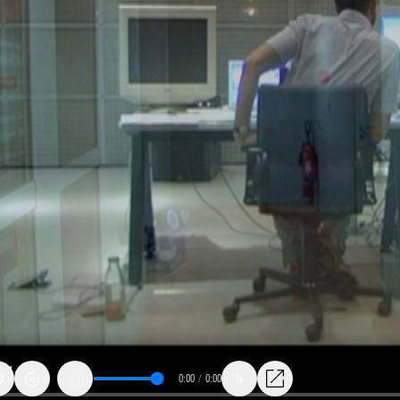
0:00
/
0:00
1x