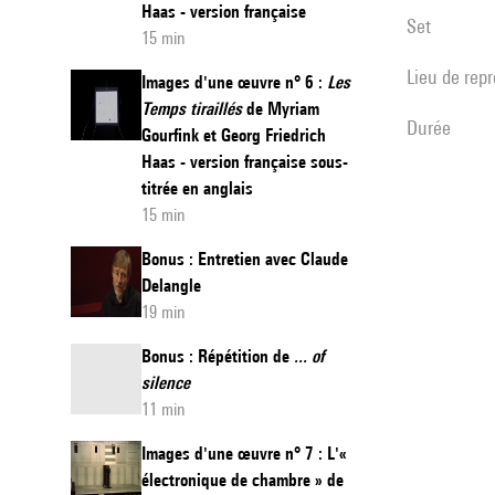
Haas - version française
set
15 min
Lieu de rep
Images d'une œuvre n° 6 :
Les
Temps tiraillés
de Myriam
durée
Gourfink et Georg Friedrich
Haas - version française sous-
titrée en anglais
15 min
Bonus : Entretien avec Claude
Delangle
19 min
Bonus : Répétition de
... of
silence
11 min
Images d'une œuvre n° 7 : L'«
électronique de chambre » de