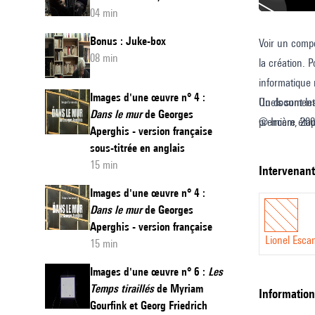
04 min
Bonus : Juke-box
Voir un compo
Images
08 min
la création. 
d'une
informatique 
œuvre
Images d'une œuvre n° 4 :
Quels sont le
Un documentai
n°
Dans le mur
de Georges
première étap
© Ircam, 20
3
Aperghis - version française
électronique
sous-titrée en anglais
:
15 min
intervenan
océan
de
Images d'une œuvre n° 4 :
Dans le mur
de Georges
Philipp
Aperghis - version française
Maintz
Lionel Esc
15 min
Images d'une œuvre n° 6 :
Les
Temps tiraillés
de Myriam
informatio
Gourfink et Georg Friedrich