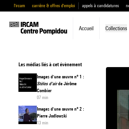
l'ircam
carrière & offres d'emploi
appels à candidatures
n
Accueil
Collections
Les médias liés à cet évènement
Images d'une œuvre n° 1 :
Stèles d'air
de Jérôme
Combier
07 min
Images d'une œuvre n° 2 :
Pierre Jodlowski
13 min