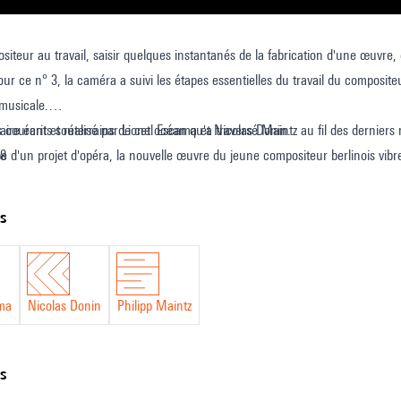
siteur au travail, saisir quelques instantanés de la fabrication d'une œuvre,
Pour ce n° 3, la caméra a suivi les étapes essentielles du travail du composit
musicale.
s courants souterrains de cet océan qu'a traversé Maintz au fil des derniers 
re écrit et réalisé par Lionel Escama et Nicolas Donin.
e d'un projet d'opéra, la nouvelle œuvre du jeune compositeur berlinois vibre 
08
, émergeant progressivement autour de la soprano américaine Marisol Monta
ts
ama
Nicolas Donin
Philipp Maintz
ns