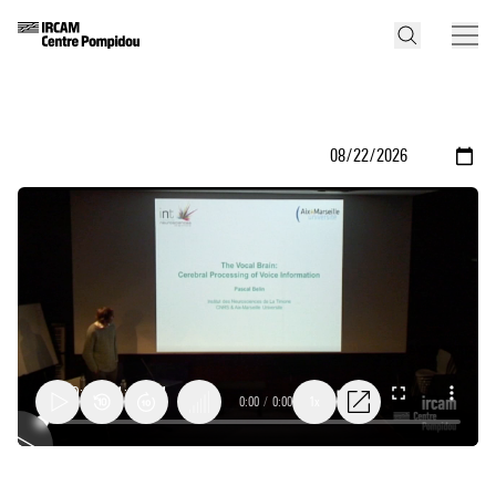
0:00
/
0:00
1x
A