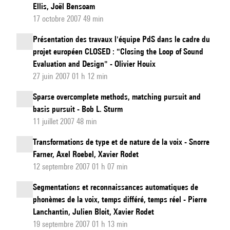
Ellis, Joël Bensoam
17 octobre 2007 49 min
Présentation des travaux l'équipe PdS dans le cadre du
projet européen CLOSED : "Closing the Loop of Sound
Evaluation and Design" - Olivier Houix
27 juin 2007 01 h 12 min
Sparse overcomplete methods, matching pursuit and
basis pursuit - Bob L. Sturm
11 juillet 2007 48 min
Transformations de type et de nature de la voix - Snorre
Farner, Axel Roebel, Xavier Rodet
12 septembre 2007 01 h 07 min
Segmentations et reconnaissances automatiques de
phonèmes de la voix, temps différé, temps réel - Pierre
Lanchantin, Julien Bloit, Xavier Rodet
19 septembre 2007 01 h 13 min