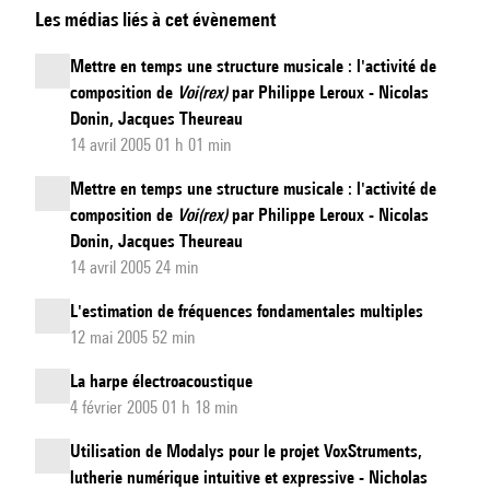
Les médias liés à cet évènement
Vocal
Brain:
Mettre en temps une structure musicale : l'activité de
Cerebral
composition de
Voi(rex)
par Philippe Leroux - Nicolas
Processing
Donin, Jacques Theureau
of
14 avril 2005 01 h 01 min
Voice
Mettre en temps une structure musicale : l'activité de
Information
composition de
Voi(rex)
par Philippe Leroux - Nicolas
Donin, Jacques Theureau
14 avril 2005 24 min
L'estimation de fréquences fondamentales multiples
12 mai 2005 52 min
La harpe électroacoustique
4 février 2005 01 h 18 min
Utilisation de Modalys pour le projet VoxStruments,
lutherie numérique intuitive et expressive - Nicholas