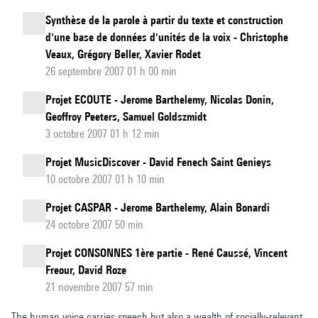
Synthèse de la parole à partir du texte et construction
d'une base de données d'unités de la voix - Christophe
Veaux, Grégory Beller, Xavier Rodet
26 septembre 2007 01 h 00 min
Projet ECOUTE - Jerome Barthelemy, Nicolas Donin,
Geoffroy Peeters, Samuel Goldszmidt
3 octobre 2007 01 h 12 min
Projet MusicDiscover - David Fenech Saint Genieys
10 octobre 2007 01 h 10 min
Projet CASPAR - Jerome Barthelemy, Alain Bonardi
24 octobre 2007 50 min
Projet CONSONNES 1ère partie - René Caussé, Vincent
Freour, David Roze
21 novembre 2007 57 min
The human voice carries speech but also a wealth of socially-relevant,