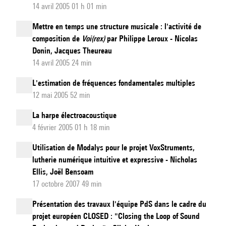
14 avril 2005 01 h 01 min
Mettre en temps une structure musicale : l'activité de
composition de
Voi(rex)
par Philippe Leroux - Nicolas
Donin, Jacques Theureau
14 avril 2005 24 min
L'estimation de fréquences fondamentales multiples
12 mai 2005 52 min
La harpe électroacoustique
4 février 2005 01 h 18 min
Utilisation de Modalys pour le projet VoxStruments,
lutherie numérique intuitive et expressive - Nicholas
Ellis, Joël Bensoam
17 octobre 2007 49 min
Présentation des travaux l'équipe PdS dans le cadre du
projet européen CLOSED : "Closing the Loop of Sound