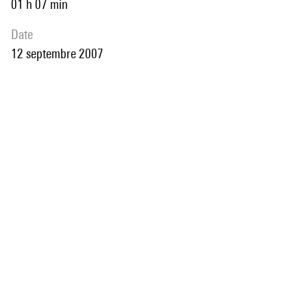
01 h 07 min
date
12 septembre 2007