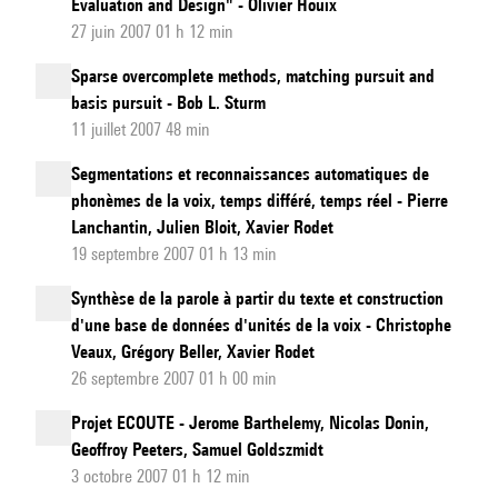
Evaluation and Design" - Olivier Houix
27 juin 2007 01 h 12 min
Sparse overcomplete methods, matching pursuit and
basis pursuit - Bob L. Sturm
11 juillet 2007 48 min
Segmentations et reconnaissances automatiques de
phonèmes de la voix, temps différé, temps réel - Pierre
Lanchantin, Julien Bloit, Xavier Rodet
19 septembre 2007 01 h 13 min
Synthèse de la parole à partir du texte et construction
d'une base de données d'unités de la voix - Christophe
Veaux, Grégory Beller, Xavier Rodet
26 septembre 2007 01 h 00 min
Projet ECOUTE - Jerome Barthelemy, Nicolas Donin,
Geoffroy Peeters, Samuel Goldszmidt
3 octobre 2007 01 h 12 min