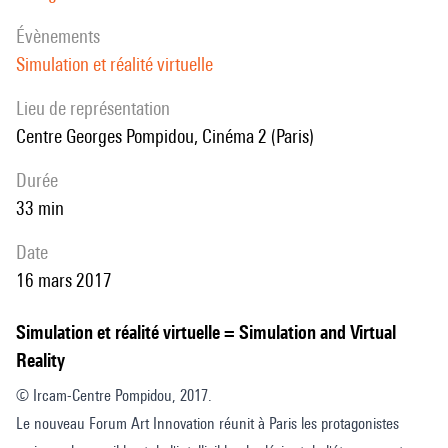
la jonction entre la physique, l'informatique et les mathématiques.
évènements
Simulation et réalité virtuelle
Lieu de représentation
Centre Georges Pompidou, Cinéma 2 (Paris)
durée
33 min
date
16 mars 2017
Simulation et réalité virtuelle = Simulation and Virtual
Reality
© Ircam-Centre Pompidou, 2017.
Le nouveau Forum Art Innovation réunit à Paris les protagonistes