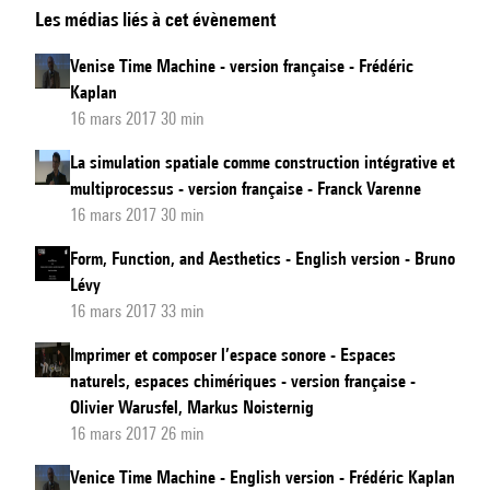
Les médias liés à cet évènement
Fonction
et
Venise Time Machine - version française - Frédéric
Esthétique
Kaplan
-
16 mars 2017 30 min
version
La simulation spatiale comme construction intégrative et
française
multiprocessus - version française - Franck Varenne
16 mars 2017 30 min
Form, Function, and Aesthetics - English version - Bruno
Lévy
16 mars 2017 33 min
Imprimer et composer l’espace sonore - Espaces
naturels, espaces chimériques - version française -
Olivier Warusfel, Markus Noisternig
16 mars 2017 26 min
Venice Time Machine - English version - Frédéric Kaplan