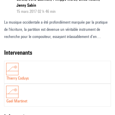
Jenny Sabin
15 mars 2017 02 h 46 min
La musique occidentale a été profondément marquée par la pratique
de l'écriture, la partition est devenue un véritable instrument de
recherche pour le compositeur, essayant inlassablement d’en
repousser les limitations et les représentations. Sommes-nous tout
proche de ces limites ? Et comment réagirions-nous devant une feuille
intervenants
blanche virtuelle en trois dimensions, est-ce que nous serions à même
d’augmenter nos capacités d’écriture ? S’il y a bien un champ
compositionnel où la partition tridimensionnelle est essentielle, c’est
Thierry Coduys
l’écriture spatiale, composer l’espace au même titre que les autres
composantes de l’écriture musicale. Représenter des trajectoires,
modéliser un réseau de haut-parleurs virtuels, c’est ce que nous nous
Gaël Martinet
efforcerons de montrer. Basé sur les travaux de recherche de l’équipe
: Espaces acoustiques et cognitifs de l’Ircam, le SPAT Revolution