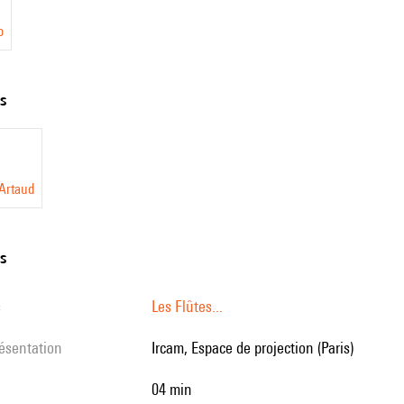
o
ts
 Artaud
ns
s
Les Flûtes...
résentation
Ircam, Espace de projection (Paris)
04 min