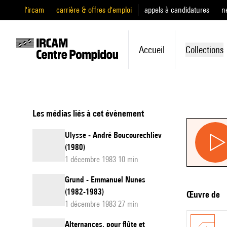
l'ircam
carrière & offres d'emploi
appels à candidatures
n
Accueil
Collections
Les médias liés à cet évènement
Ulysse - André Boucourechliev
(1980)
1 décembre 1983 10 min
Grund - Emmanuel Nunes
(1982-1983)
Œuvre de
1 décembre 1983 27 min
Alternances, pour flûte et