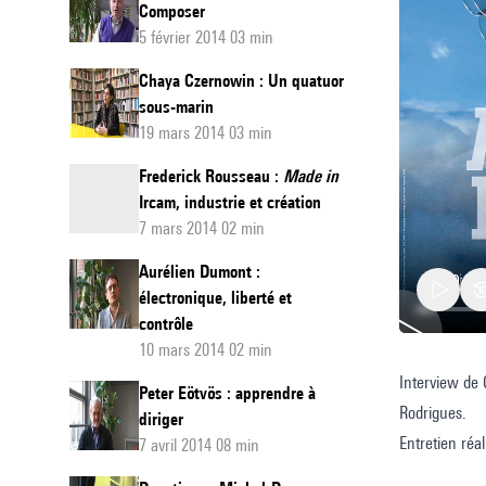
Composer
5 février 2014 03 min
Chaya Czernowin : Un quatuor
sous-marin
19 mars 2014 03 min
Frederick Rousseau :
Made in
Ircam, industrie et création
7 mars 2014 02 min
Aurélien Dumont :
électronique, liberté et
contrôle
10 mars 2014 02 min
Interview de 
Fado
Peter Eötvös : apprendre à
Rodrigues.
et
diriger
Entretien réa
7 avril 2014 08 min
musiqu
© Ircam, 20
contemp