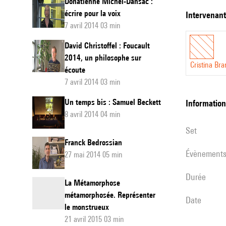
Donatienne Michel-Dansac :
un
écrire pour la voix
intervenan
7 avril 2014 03 min
mariage
signé
David Christoffel : Foucault
2014, un philosophe sur
Stefano
Cristina Br
écoute
Gervaso
7 avril 2014 03 min
Une
Un temps bis : Samuel Beckett
informatio
travers
8 avril 2014 04 min
de
set
l’histoir
Franck Bedrossian
du
évènement
27 mai 2014 05 min
fado
durée
La Métamorphose
métamorphosée. Représenter
date
le monstrueux
21 avril 2015 03 min