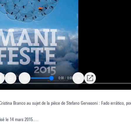
0:00
/
0:00
1x
Cristina Branco au sujet de la pièce de Stefano Gervasoni : Fado errático, 
lisé le 14 mars 2015.
e
15
oraine,