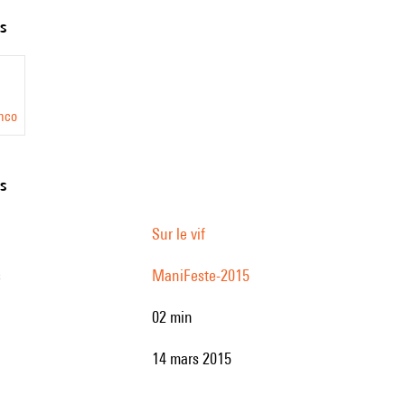
ts
anco
ni.
ns
ée
Sur le vif
e
s
ManiFeste-2015
02 min
14 mars 2015