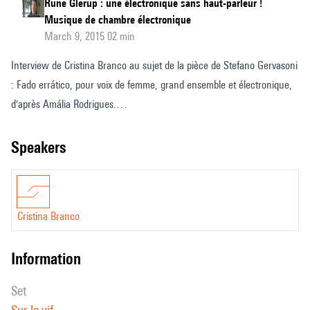
Rune Glerup : une électronique sans haut-parleur !
Musique de chambre électronique
March 9, 2015 02 min
Interview de Cristina Branco au sujet de la pièce de Stefano Gervasoni
: Fado errático, pour voix de femme, grand ensemble et électronique,
d'après Amália Rodrigues.
Entretien réalisé le 14 mars 2015.
© Ircam, 2015
speakers
Cristina Branco
information
set