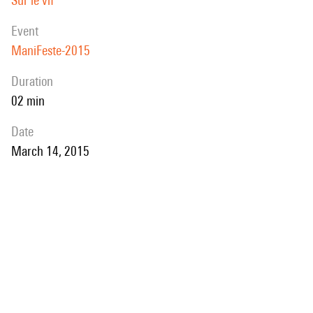
Sur le vif
event
ManiFeste-2015
duration
02 min
date
March 14, 2015