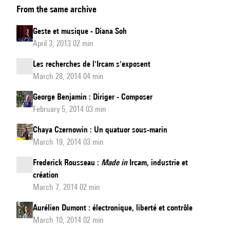
From the same archive
et
musique
Geste et musique - Diana Soh
contemporaine,
April 3, 2013 02 min
un
Les recherches de l'Ircam s'exposent
mariage
March 28, 2014 04 min
signé
Stefano
George Benjamin : Diriger - Composer
February 5, 2014 03 min
Gervasoni.
Une
Chaya Czernowin : Un quatuor sous-marin
traversée
March 19, 2014 03 min
de
Frederick Rousseau :
Made in
Ircam, industrie et
l’histoire
création
du
March 7, 2014 02 min
fado
Aurélien Dumont : électronique, liberté et contrôle
March 10, 2014 02 min