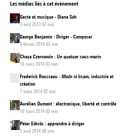
Les médias liés à cet évènement
recherches
de
Geste et musique - Diana Soh
l'Ircam
3 avril 2013 02 min
s'exposent
George Benjamin : Diriger - Composer
5 février 2014 03 min
Chaya Czernowin : Un quatuor sous-marin
19 mars 2014 03 min
Frederick Rousseau :
Made in
Ircam, industrie et
création
7 mars 2014 02 min
Aurélien Dumont : électronique, liberté et contrôle
10 mars 2014 02 min
Peter Eötvös : apprendre à diriger
7 avril 2014 08 min